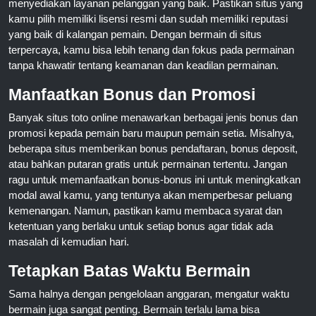
menyediakan layanan pelanggan yang baik. Pastikan situs yang
kamu pilih memiliki lisensi resmi dan sudah memiliki reputasi
yang baik di kalangan pemain. Dengan bermain di situs
terpercaya, kamu bisa lebih tenang dan fokus pada permainan
tanpa khawatir tentang keamanan dan keadilan permainan.
Manfaatkan Bonus dan Promosi
Banyak situs toto online menawarkan berbagai jenis bonus dan
promosi kepada pemain baru maupun pemain setia. Misalnya,
beberapa situs memberikan bonus pendaftaran, bonus deposit,
atau bahkan putaran gratis untuk permainan tertentu. Jangan
ragu untuk memanfaatkan bonus-bonus ini untuk meningkatkan
modal awal kamu, yang tentunya akan memperbesar peluang
kemenangan. Namun, pastikan kamu membaca syarat dan
ketentuan yang berlaku untuk setiap bonus agar tidak ada
masalah di kemudian hari.
Tetapkan Batas Waktu Bermain
Sama halnya dengan pengelolaan anggaran, mengatur waktu
bermain juga sangat penting. Bermain terlalu lama bisa