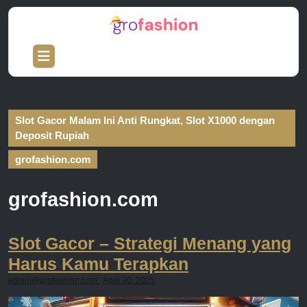
Skip
to
content
Skip
Open
to
Button
content
Slot Gacor Malam Ini Anti Rungkat, Slot X1000 dengan
Deposit Rupiah
grofashion.com
grofashion.com
Slot Gacor – Strategi Menang yang
Harus Kamu Terapkan
admin@grofashion.com
|
April 30, 2025