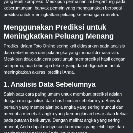
yang lebih kompleks. Meskipun permainan ini bergantung pada
keberuntungan, banyak pemain yang menggunakan berbagai
prediksi untuk meningkatkan peluang kemenangan mereka.
Menggunakan Prediksi untuk
Meningkatkan Peluang Menang
Prediksi dalam Toto Online sering kali didasarkan pada analisis
data sebelumnya dan pola angka yang muncul di masa lalu.
Meskipun tidak ada cara pasti untuk memprediksi hasil dengan
sempurna, ada beberapa teknik yang dapat digunakan untuk
meningkatkan akurasi prediksi Anda.
1. Analisis Data Sebelumnya
Salah satu cara paling umum untuk membuat prediksi adalah
dengan menganalisis data hasil undian sebelumnya. Banyak
pemain yang mempelajari pola angka yang sering muncul dan
mencoba menebak angka yang kemungkinan besar akan keluar
pada putaran berikutnya. Dengan melihat angka yang sering
muncul, Anda dapat menyusun kombinasi yang lebih logis dan