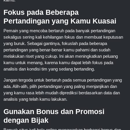
Fokus pada Beberapa
Pertandingan yang Kamu Kuasai
Pemain yang mencoba bertaruh pada banyak pertandingan
sekaligus sering kali kehilangan fokus dan membuat keputusan
yang buruk. Sebagai gantinya, fokuslah pada beberapa
pertandingan yang benar-benar kamu pahami dan sudah
melakukan riset yang cukup. Ini akan meningkatkan peluang
kamu untuk menang, karena kamu dapat lebih fokus pada
analisis dan kondisi tim yang sedang bertanding.
Jangan tergoda untuk bertaruh pada semua pertandingan yang
ada. Alih-alih, pilih pertandingan yang paling menjanjikan dan
yang kamu rasa lebih mudah diprediksi berdasarkan data dan
analisis yang telah kamu lakukan.
Gunakan Bonus dan Promosi
dengan Bijak
Banyak situs judi bola online menawarkan berbagai bonus dan