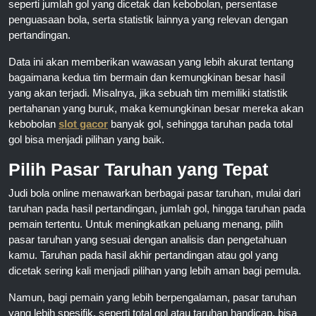
seperti jumlah gol yang dicetak dan kebobolan, persentase
penguasaan bola, serta statistik lainnya yang relevan dengan
pertandingan.
Data ini akan memberikan wawasan yang lebih akurat tentang
bagaimana kedua tim bermain dan kemungkinan besar hasil
yang akan terjadi. Misalnya, jika sebuah tim memiliki statistik
pertahanan yang buruk, maka kemungkinan besar mereka akan
kebobolan
slot gacor
banyak gol, sehingga taruhan pada total
gol bisa menjadi pilihan yang baik.
Pilih Pasar Taruhan yang Tepat
Judi bola online menawarkan berbagai pasar taruhan, mulai dari
taruhan pada hasil pertandingan, jumlah gol, hingga taruhan pada
pemain tertentu. Untuk meningkatkan peluang menang, pilih
pasar taruhan yang sesuai dengan analisis dan pengetahuan
kamu. Taruhan pada hasil akhir pertandingan atau gol yang
dicetak sering kali menjadi pilihan yang lebih aman bagi pemula.
Namun, bagi pemain yang lebih berpengalaman, pasar taruhan
yang lebih spesifik, seperti total gol atau taruhan handicap, bisa