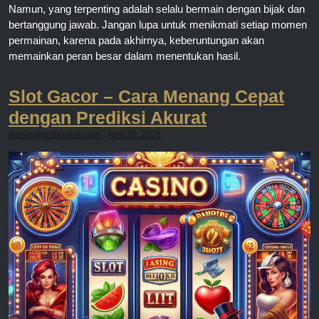
Namun, yang terpenting adalah selalu bermain dengan bijak dan
bertanggung jawab. Jangan lupa untuk menikmati setiap momen
permainan, karena pada akhirnya, keberuntungan akan
memainkan peran besar dalam menentukan hasil.
Slot Gacor – Cara Menang Cepat
dengan Prediksi Akurat
admin@grofashion.com
|
April 30, 2025