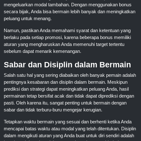
mengeluarkan modal tambahan. Dengan menggunakan bonus
secara bijak, Anda bisa bermain lebih banyak dan meningkatkan
peluang untuk menang.
Namun, pastikan Anda memahami syarat dan ketentuan yang
berlaku pada setiap promosi, karena beberapa bonus memiliki
aturan yang mengharuskan Anda memenuhi target tertentu
sebelum dapat menarik kemenangan.
Sabar dan Disiplin dalam Bermain
Salah satu hal yang sering diabaikan oleh banyak pemain adalah
pentingnya kesabaran dan disiplin dalam bermain. Meskipun
prediksi dan strategi dapat meningkatkan peluang Anda, hasil
permainan tetap bersifat acak dan tidak dapat diprediksi dengan
pasti. Oleh karena itu, sangat penting untuk bermain dengan
sabar dan tidak terburu-buru mengejar kerugian.
Tetapkan waktu bermain yang sesuai dan berhenti ketika Anda
mencapai batas waktu atau modal yang telah ditentukan. Disiplin
dalam mengikuti aturan yang Anda buat untuk diri sendiri adalah