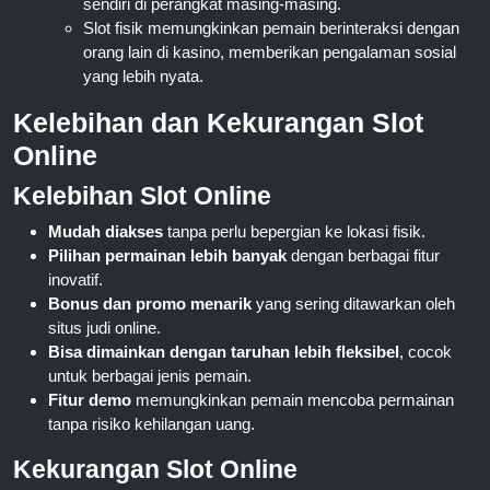
sendiri di perangkat masing-masing.
Slot fisik memungkinkan pemain berinteraksi dengan
orang lain di kasino, memberikan pengalaman sosial
yang lebih nyata.
Kelebihan dan Kekurangan Slot
Online
Kelebihan Slot Online
Mudah diakses
tanpa perlu bepergian ke lokasi fisik.
Pilihan permainan lebih banyak
dengan berbagai fitur
inovatif.
Bonus dan promo menarik
yang sering ditawarkan oleh
situs judi online.
Bisa dimainkan dengan taruhan lebih fleksibel
, cocok
untuk berbagai jenis pemain.
Fitur demo
memungkinkan pemain mencoba permainan
tanpa risiko kehilangan uang.
Kekurangan Slot Online