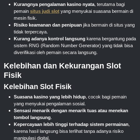
Kurangnya pengalaman kasino nyata
, terutama bagi
pemain
situs judi slot
yang menyukai suasana bermain di
mesin fisik.
Risiko keamanan dan penipuan
jika bermain di situs yang
tidak terpercaya.
Kurang adanya kontrol langsung
karena bergantung pada
sistem RNG (Random Number Generator) yang tidak bisa
diverifikasi oleh pemain secara langsung.
Kelebihan dan Kekurangan Slot
Fisik
Kelebihan Slot Fisik
Suasana kasino yang lebih hidup
, cocok bagi pemain
yang menyukai pengalaman sosial.
Sensasi menarik dengan menarik tuas atau menekan
tombol langsung
.
Kepercayaan lebih tinggi terhadap sistem permainan
,
karena hasil langsung bisa terlihat tanpa adanya risiko
manipulasi digital.