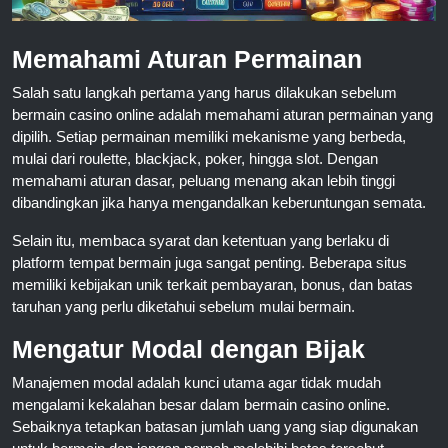
Memahami Aturan Permainan
Salah satu langkah pertama yang harus dilakukan sebelum
bermain casino online adalah memahami aturan permainan yang
dipilih. Setiap permainan memiliki mekanisme yang berbeda,
mulai dari roulette, blackjack, poker, hingga slot. Dengan
memahami aturan dasar, peluang menang akan lebih tinggi
dibandingkan jika hanya mengandalkan keberuntungan semata.
Selain itu, membaca syarat dan ketentuan yang berlaku di
platform tempat bermain juga sangat penting. Beberapa situs
memiliki kebijakan unik terkait pembayaran, bonus, dan batas
taruhan yang perlu diketahui sebelum mulai bermain.
Mengatur Modal dengan Bijak
Manajemen modal adalah kunci utama agar tidak mudah
mengalami kekalahan besar dalam bermain casino online.
Sebaiknya tetapkan batasan jumlah uang yang siap digunakan