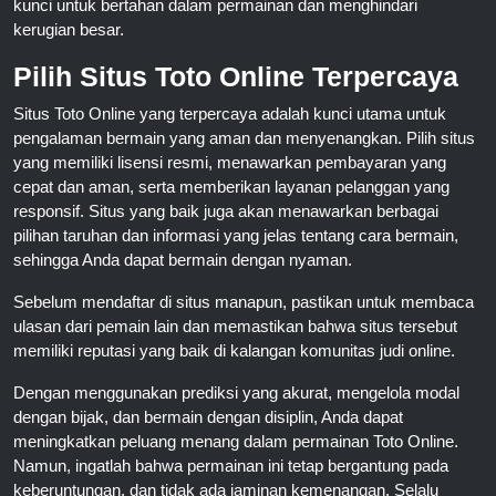
kunci untuk bertahan dalam permainan dan menghindari
kerugian besar.
Pilih Situs Toto Online Terpercaya
Situs Toto Online yang terpercaya adalah kunci utama untuk
pengalaman bermain yang aman dan menyenangkan. Pilih situs
yang memiliki lisensi resmi, menawarkan pembayaran yang
cepat dan aman, serta memberikan layanan pelanggan yang
responsif. Situs yang baik juga akan menawarkan berbagai
pilihan taruhan dan informasi yang jelas tentang cara bermain,
sehingga Anda dapat bermain dengan nyaman.
Sebelum mendaftar di situs manapun, pastikan untuk membaca
ulasan dari pemain lain dan memastikan bahwa situs tersebut
memiliki reputasi yang baik di kalangan komunitas judi online.
Dengan menggunakan prediksi yang akurat, mengelola modal
dengan bijak, dan bermain dengan disiplin, Anda dapat
meningkatkan peluang menang dalam permainan Toto Online.
Namun, ingatlah bahwa permainan ini tetap bergantung pada
keberuntungan, dan tidak ada jaminan kemenangan. Selalu