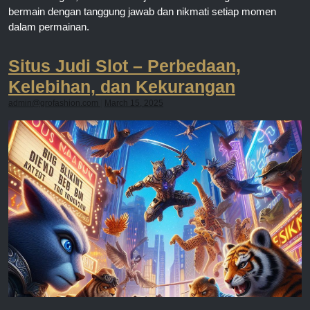
bermain dengan tanggung jawab dan nikmati setiap momen
dalam permainan.
Situs Judi Slot – Perbedaan,
Kelebihan, dan Kekurangan
admin@grofashion.com
|
March 15, 2025