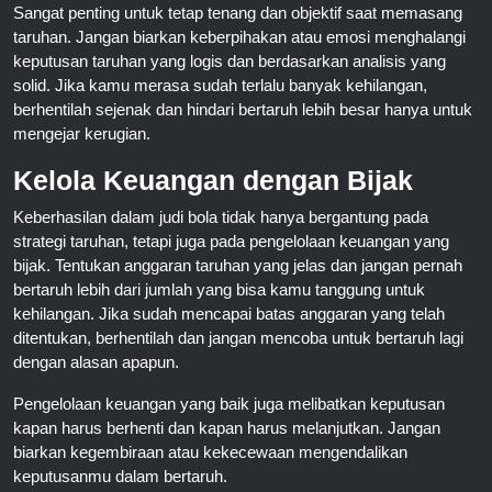
Sangat penting untuk tetap tenang dan objektif saat memasang
taruhan. Jangan biarkan keberpihakan atau emosi menghalangi
keputusan taruhan yang logis dan berdasarkan analisis yang
solid. Jika kamu merasa sudah terlalu banyak kehilangan,
berhentilah sejenak dan hindari bertaruh lebih besar hanya untuk
mengejar kerugian.
Kelola Keuangan dengan Bijak
Keberhasilan dalam judi bola tidak hanya bergantung pada
strategi taruhan, tetapi juga pada pengelolaan keuangan yang
bijak. Tentukan anggaran taruhan yang jelas dan jangan pernah
bertaruh lebih dari jumlah yang bisa kamu tanggung untuk
kehilangan. Jika sudah mencapai batas anggaran yang telah
ditentukan, berhentilah dan jangan mencoba untuk bertaruh lagi
dengan alasan apapun.
Pengelolaan keuangan yang baik juga melibatkan keputusan
kapan harus berhenti dan kapan harus melanjutkan. Jangan
biarkan kegembiraan atau kekecewaan mengendalikan
keputusanmu dalam bertaruh.