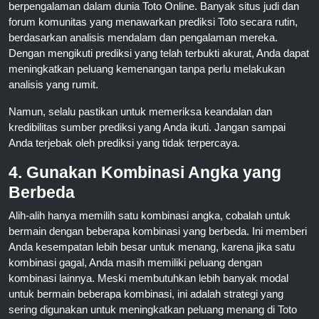
berpengalaman dalam dunia Toto Online. Banyak situs judi dan
forum komunitas yang menawarkan prediksi Toto secara rutin,
berdasarkan analisis mendalam dan pengalaman mereka.
Dengan mengikuti prediksi yang telah terbukti akurat, Anda dapat
meningkatkan peluang kemenangan tanpa perlu melakukan
analisis yang rumit.
Namun, selalu pastikan untuk memeriksa keandalan dan
kredibilitas sumber prediksi yang Anda ikuti. Jangan sampai
Anda terjebak oleh prediksi yang tidak terpercaya.
4. Gunakan Kombinasi Angka yang
Berbeda
Alih-alih hanya memilih satu kombinasi angka, cobalah untuk
bermain dengan beberapa kombinasi yang berbeda. Ini memberi
Anda kesempatan lebih besar untuk menang, karena jika satu
kombinasi gagal, Anda masih memiliki peluang dengan
kombinasi lainnya. Meski membutuhkan lebih banyak modal
untuk bermain beberapa kombinasi, ini adalah strategi yang
sering digunakan untuk meningkatkan peluang menang di Toto