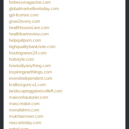
forbessmagazine.com
globalmarketlivetoday.com
gpl-license.com
grow2every.com
healthhousecare.com
healthkartreview.com
helpquitporn.com
highqualitybanknote.com
hostingnews24.com
hottstyle.com
howtodiyanything.com
inspiringearthlings.com
investindependent.com
kralbozguncu1.com
landscapinggainesvillefl.com
maisonhauturier.com
mascreator.com
menafahmi.com
mukhtarmeer.com
nascartoday.com
nqted.com