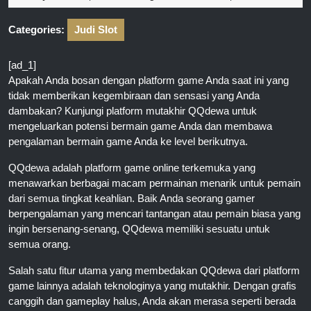
4,
2026
Categories:
Judi Slot
[ad_1]
Apakah Anda bosan dengan platform game Anda saat ini yang
tidak memberikan kegembiraan dan sensasi yang Anda
dambakan? Kunjungi platform mutakhir QQdewa untuk
mengeluarkan potensi bermain game Anda dan membawa
pengalaman bermain game Anda ke level berikutnya.
QQdewa adalah platform game online terkemuka yang
menawarkan berbagai macam permainan menarik untuk pemain
dari semua tingkat keahlian. Baik Anda seorang gamer
berpengalaman yang mencari tantangan atau pemain biasa yang
ingin bersenang-senang, QQdewa memiliki sesuatu untuk
semua orang.
Salah satu fitur utama yang membedakan QQdewa dari platform
game lainnya adalah teknologinya yang mutakhir. Dengan grafis
canggih dan gameplay halus, Anda akan merasa seperti berada