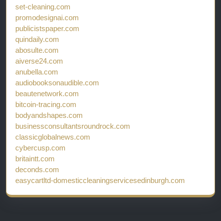
set-cleaning.com
promodesignai.com
publicistspaper.com
quindaily.com
abosulte.com
aiverse24.com
anubella.com
audiobooksonaudible.com
beautenetwork.com
bitcoin-tracing.com
bodyandshapes.com
businessconsultantsroundrock.com
classicglobalnews.com
cybercusp.com
britaintt.com
deconds.com
easycartltd-domesticcleaningservicesedinburgh.com