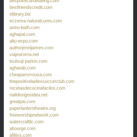
bespokecardetailing.com
bestfriendscredit.com
elibrary.biz
eczema-naturalcures.com
astro-bath.com
aghapal.com
altu-expo.com
authorjennijames.com
viajearoma.net
tsutsuji-parkin.com
agharab.com
cheapammousa.com
thepositiveladiessoccerclub.com
recetasdecocinafaciles.com
naildesignsidea.net
greatpai.com
paperlanterntheatre.org
freeworshipnetwork.com
watercraftllc.com
abourge.com
afiliixs.com