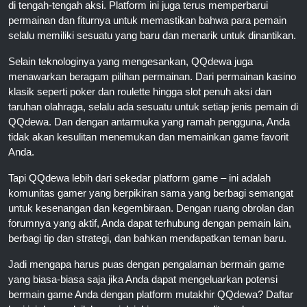
di tengah-tengah aksi. Platform ini juga terus memperbarui
permainan dan fiturnya untuk memastikan bahwa para pemain
selalu memiliki sesuatu yang baru dan menarik untuk dinantikan.
Selain teknologinya yang mengesankan, QQdewa juga
menawarkan beragam pilihan permainan. Dari permainan kasino
klasik seperti poker dan roulette hingga slot penuh aksi dan
taruhan olahraga, selalu ada sesuatu untuk setiap jenis pemain di
QQdewa. Dan dengan antarmuka yang ramah pengguna, Anda
tidak akan kesulitan menemukan dan memainkan game favorit
Anda.
Tapi QQdewa lebih dari sekedar platform game – ini adalah
komunitas gamer yang berpikiran sama yang berbagi semangat
untuk kesenangan dan kegembiraan. Dengan ruang obrolan dan
forumnya yang aktif, Anda dapat terhubung dengan pemain lain,
berbagi tip dan strategi, dan bahkan mendapatkan teman baru.
Jadi mengapa harus puas dengan pengalaman bermain game
yang biasa-biasa saja jika Anda dapat mengeluarkan potensi
bermain game Anda dengan platform mutakhir QQdewa? Daftar