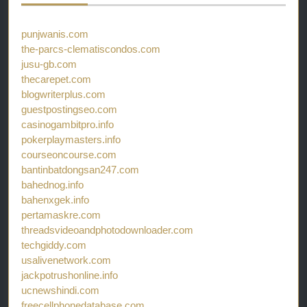
punjwanis.com
the-parcs-clematiscondos.com
jusu-gb.com
thecarepet.com
blogwriterplus.com
guestpostingseo.com
casinogambitpro.info
pokerplaymasters.info
courseoncourse.com
bantinbatdongsan247.com
bahednog.info
bahenxgek.info
pertamaskre.com
threadsvideoandphotodownloader.com
techgiddy.com
usalivenetwork.com
jackpotrushonline.info
ucnewshindi.com
freecellphonedatabase.com