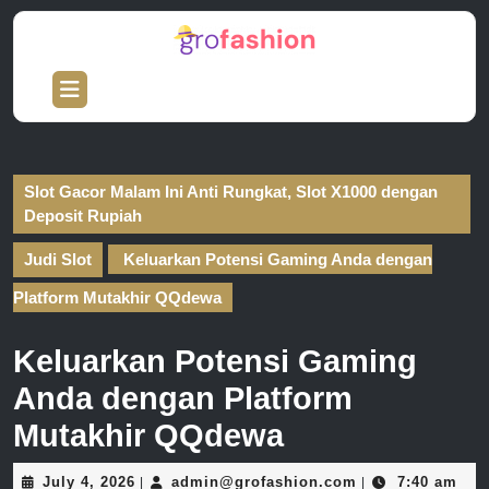
Skip
to
content
Skip
Open
to
Button
content
Slot Gacor Malam Ini Anti Rungkat, Slot X1000 dengan
Deposit Rupiah
Judi Slot
Keluarkan Potensi Gaming Anda dengan
Platform Mutakhir QQdewa
Keluarkan Potensi Gaming
Anda dengan Platform
Mutakhir QQdewa
July
admin@grofashi
July 4, 2026
admin@grofashion.com
7:40 am
|
|