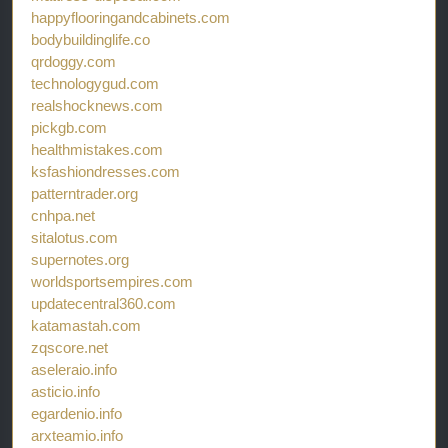
happyflooringandcabinets.com
bodybuildinglife.co
qrdoggy.com
technologygud.com
realshocknews.com
pickgb.com
healthmistakes.com
ksfashiondresses.com
patterntrader.org
cnhpa.net
sitalotus.com
supernotes.org
worldsportsempires.com
updatecentral360.com
katamastah.com
zqscore.net
aseleraio.info
asticio.info
egardenio.info
arxteamio.info