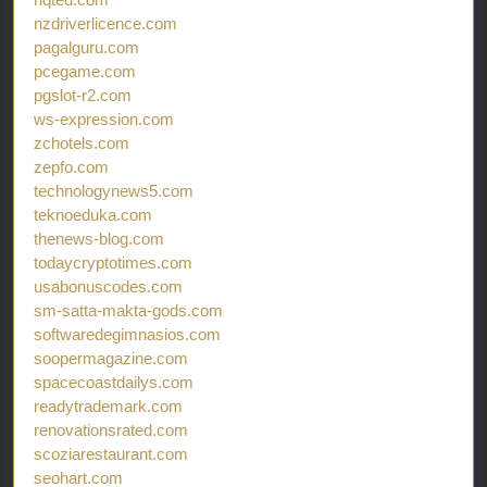
nzdriverlicence.com
pagalguru.com
pcegame.com
pgslot-r2.com
ws-expression.com
zchotels.com
zepfo.com
technologynews5.com
teknoeduka.com
thenews-blog.com
todaycryptotimes.com
usabonuscodes.com
sm-satta-makta-gods.com
softwaredegimnasios.com
soopermagazine.com
spacecoastdailys.com
readytrademark.com
renovationsrated.com
scoziarestaurant.com
seohart.com