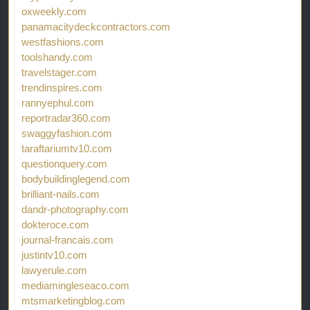
oxweekly.com
panamacitydeckcontractors.com
westfashions.com
toolshandy.com
travelstager.com
trendinspires.com
rannyephul.com
reportradar360.com
swaggyfashion.com
taraftariumtv10.com
questionquery.com
bodybuildinglegend.com
brilliant-nails.com
dandr-photography.com
dokteroce.com
journal-francais.com
justintv10.com
lawyerule.com
mediamingleseaco.com
mtsmarketingblog.com