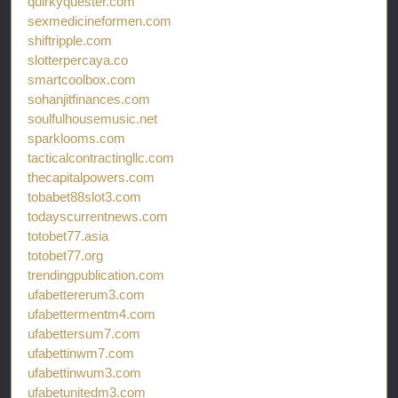
quirkyquester.com
sexmedicineformen.com
shiftripple.com
slotterpercaya.co
smartcoolbox.com
sohanjitfinances.com
soulfulhousemusic.net
sparklooms.com
tacticalcontractingllc.com
thecapitalpowers.com
tobabet88slot3.com
todayscurrentnews.com
totobet77.asia
totobet77.org
trendingpublication.com
ufabettererum3.com
ufabettermentm4.com
ufabettersum7.com
ufabettinwm7.com
ufabettinwum3.com
ufabetunitedm3.com