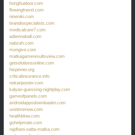
honghuidoor.com
flowingtravel.com
nineniki.com
brandiospecialists.com
medicalcare7.com
adtennaball.com
nabzah.com
mongive.com
matkagameresultsview.com
getsolutionsonline.com
hispinner.org
criticalinsurance.info
nokariposter.com
kalyan-guessing-nightplay.com
gameofpanels.com
androidappsdownloader.com
usetimenow.com
healthblow.com
gohelpmate.com
rajdhani-satta-matka.com