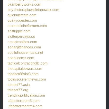
plumberryworks.com
psychoterapiawioletanowak.com
quickultimate.com
quirkyquester.com
sexmedicineformen.com
shiftripple.com
slotterpercaya.co
smartcoolbox.com
sohanjitfinances.com
soulfulhousemusic.net
sparklooms.com
tacticalcontractingllc.com
thecapitalpowers.com
tobabet88slot3.com
todayscurrentnews.com
totobet77.asia
totobet77.org
trendingpublication.com
ufabettererum3.com
ufabettermentm4.com