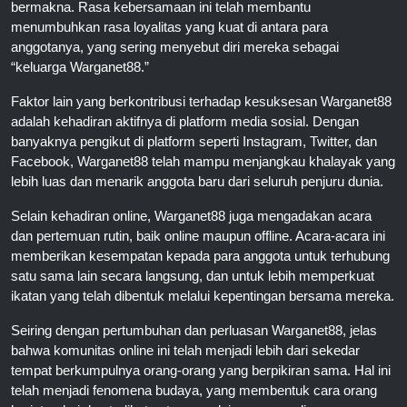
bermakna. Rasa kebersamaan ini telah membantu
menumbuhkan rasa loyalitas yang kuat di antara para
anggotanya, yang sering menyebut diri mereka sebagai
“keluarga Warganet88.”
Faktor lain yang berkontribusi terhadap kesuksesan Warganet88
adalah kehadiran aktifnya di platform media sosial. Dengan
banyaknya pengikut di platform seperti Instagram, Twitter, dan
Facebook, Warganet88 telah mampu menjangkau khalayak yang
lebih luas dan menarik anggota baru dari seluruh penjuru dunia.
Selain kehadiran online, Warganet88 juga mengadakan acara
dan pertemuan rutin, baik online maupun offline. Acara-acara ini
memberikan kesempatan kepada para anggota untuk terhubung
satu sama lain secara langsung, dan untuk lebih memperkuat
ikatan yang telah dibentuk melalui kepentingan bersama mereka.
Seiring dengan pertumbuhan dan perluasan Warganet88, jelas
bahwa komunitas online ini telah menjadi lebih dari sekedar
tempat berkumpulnya orang-orang yang berpikiran sama. Hal ini
telah menjadi fenomena budaya, yang membentuk cara orang