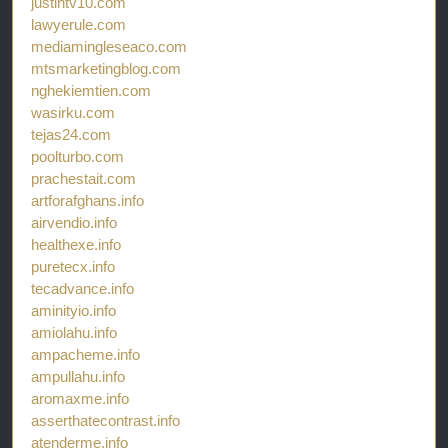
justintv10.com
lawyerule.com
mediamingleseaco.com
mtsmarketingblog.com
nghekiemtien.com
wasirku.com
tejas24.com
poolturbo.com
prachestait.com
artforafghans.info
airvendio.info
healthexe.info
puretecx.info
tecadvance.info
aminityio.info
amiolahu.info
ampacheme.info
ampullahu.info
aromaxme.info
asserthatecontrast.info
atenderme.info