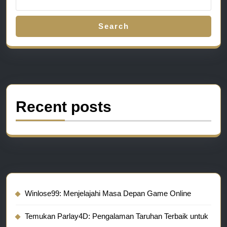
Search
Recent posts
Winlose99: Menjelajahi Masa Depan Game Online
Temukan Parlay4D: Pengalaman Taruhan Terbaik untuk