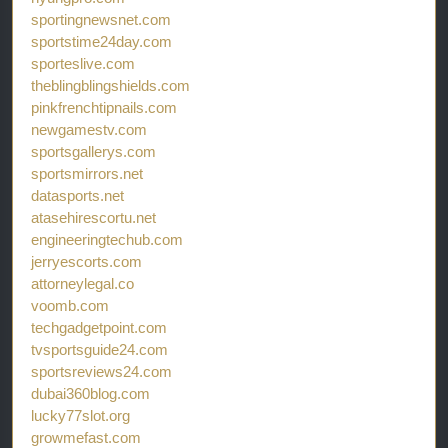
sportingnewsnet.com
sportstime24day.com
sporteslive.com
theblingblingshields.com
pinkfrenchtipnails.com
newgamestv.com
sportsgallerys.com
sportsmirrors.net
datasports.net
atasehirescortu.net
engineeringtechub.com
jerryescorts.com
attorneylegal.co
voomb.com
techgadgetpoint.com
tvsportsguide24.com
sportsreviews24.com
dubai360blog.com
lucky77slot.org
growmefast.com