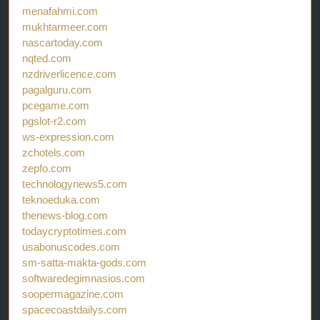
menafahmi.com
mukhtarmeer.com
nascartoday.com
nqted.com
nzdriverlicence.com
pagalguru.com
pcegame.com
pgslot-r2.com
ws-expression.com
zchotels.com
zepfo.com
technologynews5.com
teknoeduka.com
thenews-blog.com
todaycryptotimes.com
usabonuscodes.com
sm-satta-makta-gods.com
softwaredegimnasios.com
soopermagazine.com
spacecoastdailys.com