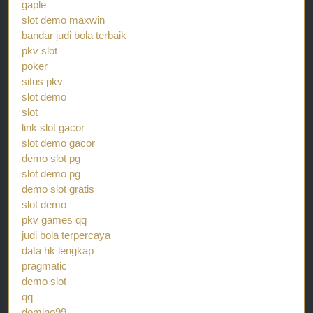
gaple
slot demo maxwin
bandar judi bola terbaik
pkv slot
poker
situs pkv
slot demo
slot
link slot gacor
slot demo gacor
demo slot pg
slot demo pg
demo slot gratis
slot demo
pkv games qq
judi bola terpercaya
data hk lengkap
pragmatic
demo slot
qq
domino99