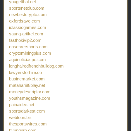
yougetthat.net
sportsnetclub.com
newbestcrypto.com
oxfordsave.com
iclassicgames.com
saung-artikel.com
fasthokivip2.com
observersports.com
cryptominingplus.com
aquinoticiaspe.com
longhairedfrenchbulldog.com
lawyersforhire.co
businemarket.com
matahari88play.net
moneydescriptor.com
youthsmagazine.com
painaidee.net
sportsdarkest.com
webtoon.biz
thesportswires.com
hyungpro.com