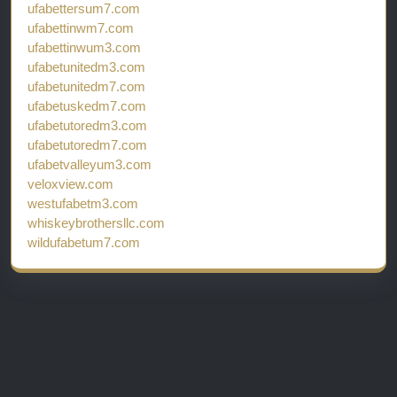
ufabettersum7.com
ufabettinwm7.com
ufabettinwum3.com
ufabetunitedm3.com
ufabetunitedm7.com
ufabetuskedm7.com
ufabetutoredm3.com
ufabetutoredm7.com
ufabetvalleyum3.com
veloxview.com
westufabetm3.com
whiskeybrothersllc.com
wildufabetum7.com