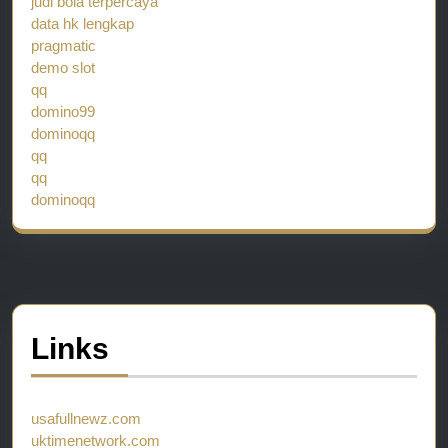
judi bola terpercaya
data hk lengkap
pragmatic
demo slot
qq
domino99
dominoqq
qq
qq
dominoqq
Links
usafullnewz.com
uktimenetwork.com