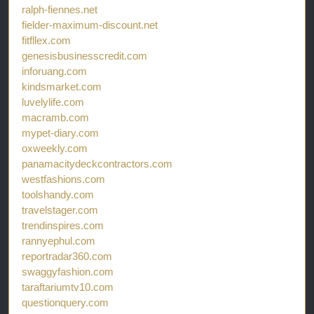
ralph-fiennes.net
fielder-maximum-discount.net
fitfllex.com
genesisbusinesscredit.com
inforuang.com
kindsmarket.com
luvelylife.com
macramb.com
mypet-diary.com
oxweekly.com
panamacitydeckcontractors.com
westfashions.com
toolshandy.com
travelstager.com
trendinspires.com
rannyephul.com
reportradar360.com
swaggyfashion.com
taraftariumtv10.com
questionquery.com