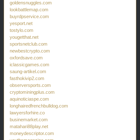
goldensnuggles.com
lookbattlemap.com
buyrdpservice.com
yesport.net
tostylo.com
yougetthat.net
sportsnetclub.com
newbestcrypto.com
oxfordsave.com
iclassicgames.com
saung-artikel.com
fasthokivip2.com
observersports.com
cryptominingplus.com
aquinoticiaspe.com
longhairedfrenchbulldog.com
lawyersforhire.co
businemarket.com
matahari88play.net
moneydescriptor.com