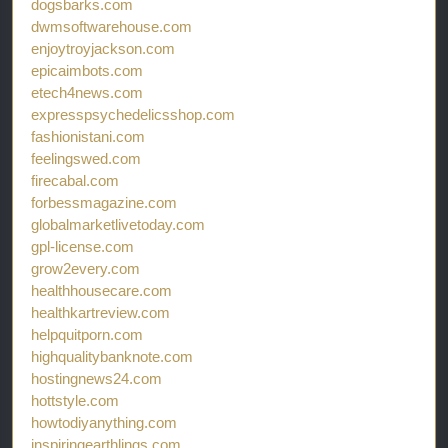
dogsbarks.com
dwmsoftwarehouse.com
enjoytroyjackson.com
epicaimbots.com
etech4news.com
expresspsychedelicsshop.com
fashionistani.com
feelingswed.com
firecabal.com
forbessmagazine.com
globalmarketlivetoday.com
gpl-license.com
grow2every.com
healthhousecare.com
healthkartreview.com
helpquitporn.com
highqualitybanknote.com
hostingnews24.com
hottstyle.com
howtodiyanything.com
inspiringearthlings.com