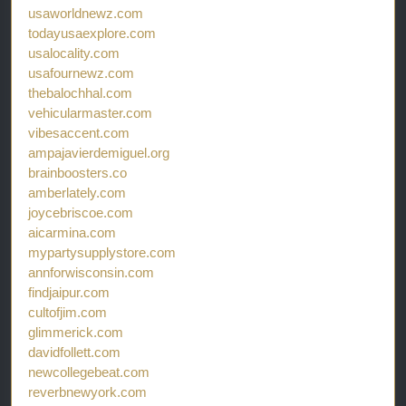
usaworldnewz.com
todayusaexplore.com
usalocality.com
usafournewz.com
thebalochhal.com
vehicularmaster.com
vibesaccent.com
ampajavierdemiguel.org
brainboosters.co
amberlately.com
joycebriscoe.com
aicarmina.com
mypartysupplystore.com
annforwisconsin.com
findjaipur.com
cultofjim.com
glimmerick.com
davidfollett.com
newcollegebeat.com
reverbnewyork.com