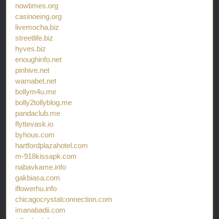
nowtimes.org
casinoeing.org
livemocha.biz
streetlife.biz
hyves.biz
enoughinfo.net
pinhive.net
warnabet.net
bollym4u.me
bolly2tollyblog.me
pandaclub.me
flyttevask.io
byhous.com
hartfordplazahotel.com
m-918kissapk.com
nabavkame.info
gakbiasa.com
iflowerhu.info
chicagocrystalconnection.com
imanabadii.com