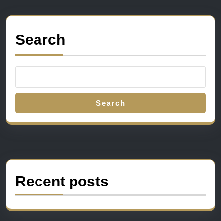
navigation
Previous
Next
post:
post:
Search
Search
Recent posts