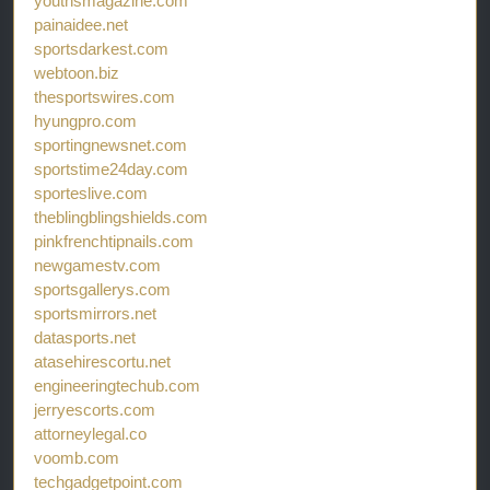
youthsmagazine.com
painaidee.net
sportsdarkest.com
webtoon.biz
thesportswires.com
hyungpro.com
sportingnewsnet.com
sportstime24day.com
sporteslive.com
theblingblingshields.com
pinkfrenchtipnails.com
newgamestv.com
sportsgallerys.com
sportsmirrors.net
datasports.net
atasehirescortu.net
engineeringtechub.com
jerryescorts.com
attorneylegal.co
voomb.com
techgadgetpoint.com