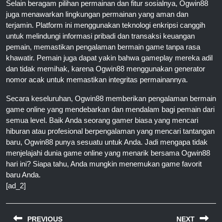
Selain beragam pilihan permainan dan fitur sosialnya, Ogwin88
juga menawarkan lingkungan permainan yang aman dan
terjamin. Platform ini menggunakan teknologi enkripsi canggih
untuk melindungi informasi pribadi dan transaksi keuangan
pemain, memastikan pengalaman bermain game tanpa rasa
khawatir. Pemain juga dapat yakin bahwa gameplay mereka adil
dan tidak memihak, karena Ogwin88 menggunakan generator
nomor acak untuk memastikan integritas permainannya.
Secara keseluruhan, Ogwin88 memberikan pengalaman bermain
game online yang mendebarkan dan mendalam bagi pemain dari
semua level. Baik Anda seorang gamer biasa yang mencari
hiburan atau profesional berpengalaman yang mencari tantangan
baru, Ogwin88 punya sesuatu untuk Anda. Jadi mengapa tidak
menjelajahi dunia game online yang menarik bersama Ogwin88
hari ini? Siapa tahu, Anda mungkin menemukan game favorit
baru Anda.
[ad_2]
Post
PREVIOUS
NEXT