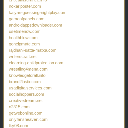
nokariposter.com
kalyan-guessing-nightplay.com
gameofpanels.com
androidappsdownloader.com
usetimenow.com
healthblow.com
gohelpmate.com
rajdhani-satta-matka.com
writerscraft.net
elearning-childprotection.com
wrestling4mena.com
knowledgeforall.info
brand2lastio.com
usadigitalservices.com
socialhoppers.com
creativedream.net
n2315.com
getwebonline.com
onlyfansheaven.com
lky08.com