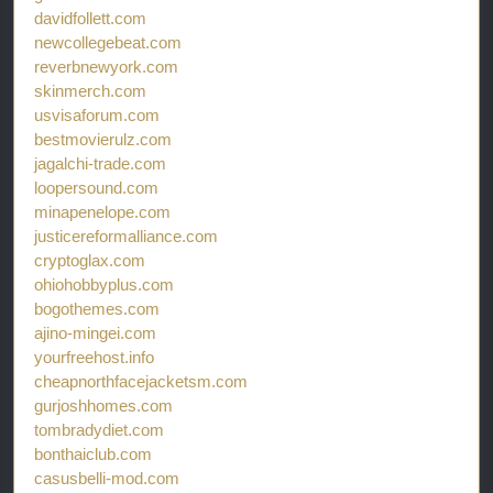
davidfollett.com
newcollegebeat.com
reverbnewyork.com
skinmerch.com
usvisaforum.com
bestmovierulz.com
jagalchi-trade.com
loopersound.com
minapenelope.com
justicereformalliance.com
cryptoglax.com
ohiohobbyplus.com
bogothemes.com
ajino-mingei.com
yourfreehost.info
cheapnorthfacejacketsm.com
gurjoshhomes.com
tombradydiet.com
bonthaiclub.com
casusbelli-mod.com