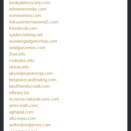
bookplatesociety.com
lebnewsmedia.com
sonosonora.com
linkuusinternasional1.com
friendsroll.com
spiderclothing.net
wondergadgetsshop.com
seatgurunews.com
3net.info
codeplex.info
okena.info
akunidpropokerqq.com
bespokecardetailing.com
bestfriendscredit.com
elibrary.biz
eczema-naturalcures.com
astro-bath.com
aghapal.com
altu-expo.com
authorjennijames.com