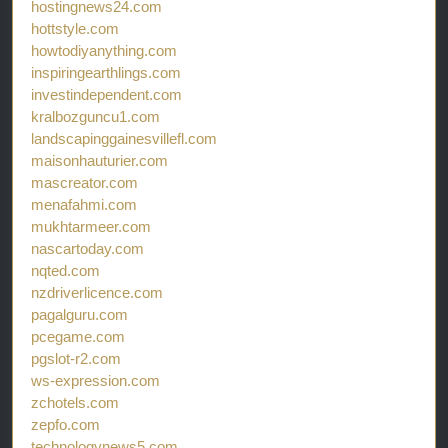
hostingnews24.com
hottstyle.com
howtodiyanything.com
inspiringearthlings.com
investindependent.com
kralbozguncu1.com
landscapinggainesvillefl.com
maisonhauturier.com
mascreator.com
menafahmi.com
mukhtarmeer.com
nascartoday.com
nqted.com
nzdriverlicence.com
pagalguru.com
pcegame.com
pgslot-r2.com
ws-expression.com
zchotels.com
zepfo.com
technologynews5.com