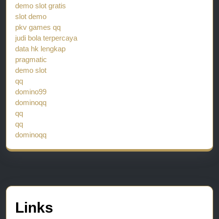
demo slot gratis
slot demo
pkv games qq
judi bola terpercaya
data hk lengkap
pragmatic
demo slot
qq
domino99
dominoqq
qq
qq
dominoqq
Links