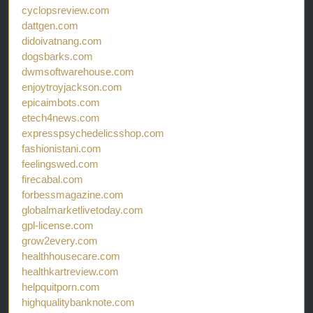
cyclopsreview.com
dattgen.com
didoivatnang.com
dogsbarks.com
dwmsoftwarehouse.com
enjoytroyjackson.com
epicaimbots.com
etech4news.com
expresspsychedelicsshop.com
fashionistani.com
feelingswed.com
firecabal.com
forbessmagazine.com
globalmarketlivetoday.com
gpl-license.com
grow2every.com
healthhousecare.com
healthkartreview.com
helpquitporn.com
highqualitybanknote.com