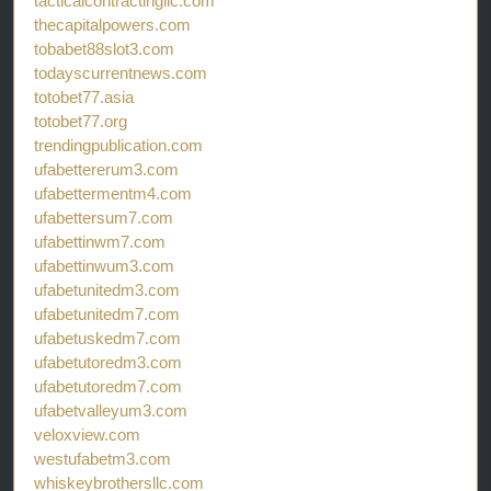
tacticalcontractingllc.com
thecapitalpowers.com
tobabet88slot3.com
todayscurrentnews.com
totobet77.asia
totobet77.org
trendingpublication.com
ufabettererum3.com
ufabettermentm4.com
ufabettersum7.com
ufabettinwm7.com
ufabettinwum3.com
ufabetunitedm3.com
ufabetunitedm7.com
ufabetuskedm7.com
ufabetutoredm3.com
ufabetutoredm7.com
ufabetvalleyum3.com
veloxview.com
westufabetm3.com
whiskeybrothersllc.com