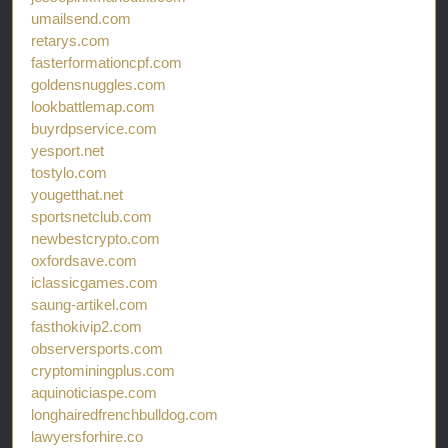
umailsend.com
retarys.com
fasterformationcpf.com
goldensnuggles.com
lookbattlemap.com
buyrdpservice.com
yesport.net
tostylo.com
yougetthat.net
sportsnetclub.com
newbestcrypto.com
oxfordsave.com
iclassicgames.com
saung-artikel.com
fasthokivip2.com
observersports.com
cryptominingplus.com
aquinoticiaspe.com
longhairedfrenchbulldog.com
lawyersforhire.co