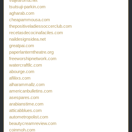
viajearoma.net
tsutsuji-parkin.com
agharab.com
cheapammousa.com
thepositiveladiessoccerclub.com
recetasdecocinafaciles.com
naildesignsidea.net
greatpai.com
paperlanterntheatre.org
freeworshipnetwork.com
watercraftllc.com
abourge.com
afiliixs.com
alharammallz.com
americanbulletins.com
asespares.com
arabianstime.com
atticabblues.com
autometropolist.com
beautycreamreview.com
coinmoh.com