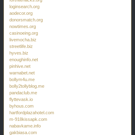
loginsearch.org
aodecor.org
donorsmatch.org
nowtimes.org
casinoeing.org
livemocha.biz
streetlife.biz
hyves.biz
enoughinfo.net
pinhive.net
warnabet.net
bollym4u.me
bolly2tollyblog.me
pandaclub.me
flyttevask.io
byhous.com
hartfordplazahotel.com
m-918kissapk.com
nabavkame.info
gakbiasa.com