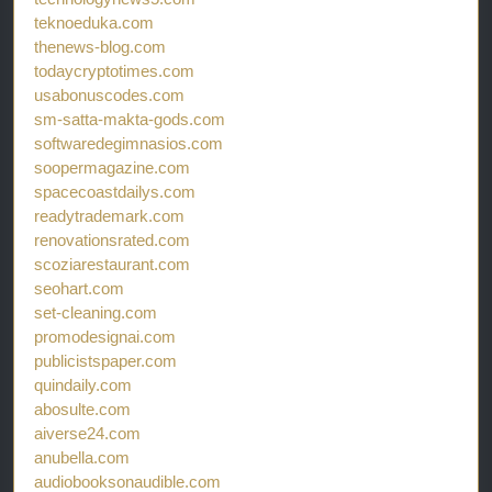
teknoeduka.com
thenews-blog.com
todaycryptotimes.com
usabonuscodes.com
sm-satta-makta-gods.com
softwaredegimnasios.com
soopermagazine.com
spacecoastdailys.com
readytrademark.com
renovationsrated.com
scoziarestaurant.com
seohart.com
set-cleaning.com
promodesignai.com
publicistspaper.com
quindaily.com
abosulte.com
aiverse24.com
anubella.com
audiobooksonaudible.com