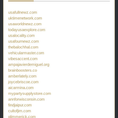
usafullnewz.com
uktimenetwork.com
usaworldnewz.com
todayusaexplore.com
usalocality.com
usafournewz.com
thebalochhal.com
vehicularmaster.com
vibesaccent.com
ampajavierdemiguel.org
brainboosters.co
amberlately.com
joycebriscoe.com
aicarmina.com
mypartysupplystore.com
annforwisconsin.com
findjaipur.com
cultofjim.com
glimmerick.com