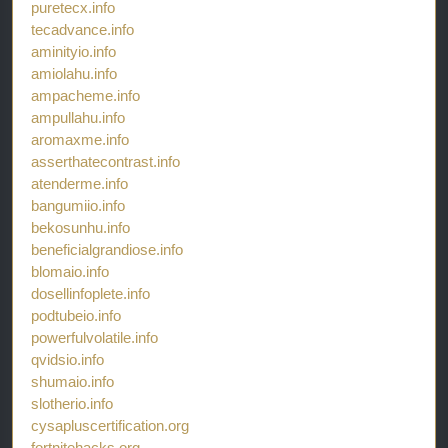
puretecx.info
tecadvance.info
aminityio.info
amiolahu.info
ampacheme.info
ampullahu.info
aromaxme.info
asserthatecontrast.info
atenderme.info
bangumiio.info
bekosunhu.info
beneficialgrandiose.info
blomaio.info
dosellinfoplete.info
podtubeio.info
powerfulvolatile.info
qvidsio.info
shumaio.info
slotherio.info
cysapluscertification.org
fortnitehacks.org