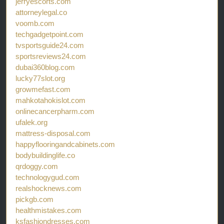
jerryescorts.com
attorneylegal.co
voomb.com
techgadgetpoint.com
tvsportsguide24.com
sportsreviews24.com
dubai360blog.com
lucky77slot.org
growmefast.com
mahkotahokislot.com
onlinecancerpharm.com
ufalek.org
mattress-disposal.com
happyflooringandcabinets.com
bodybuildinglife.co
qrdoggy.com
technologygud.com
realshocknews.com
pickgb.com
healthmistakes.com
ksfashiondresses.com