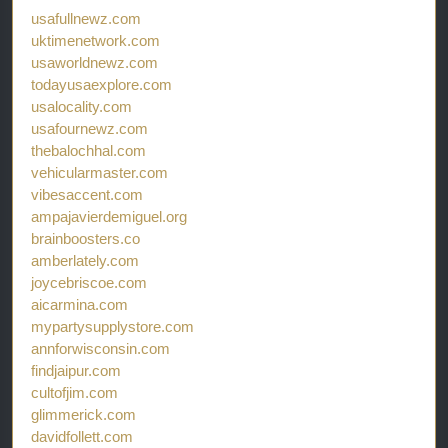
usafullnewz.com
uktimenetwork.com
usaworldnewz.com
todayusaexplore.com
usalocality.com
usafournewz.com
thebalochhal.com
vehicularmaster.com
vibesaccent.com
ampajavierdemiguel.org
brainboosters.co
amberlately.com
joycebriscoe.com
aicarmina.com
mypartysupplystore.com
annforwisconsin.com
findjaipur.com
cultofjim.com
glimmerick.com
davidfollett.com