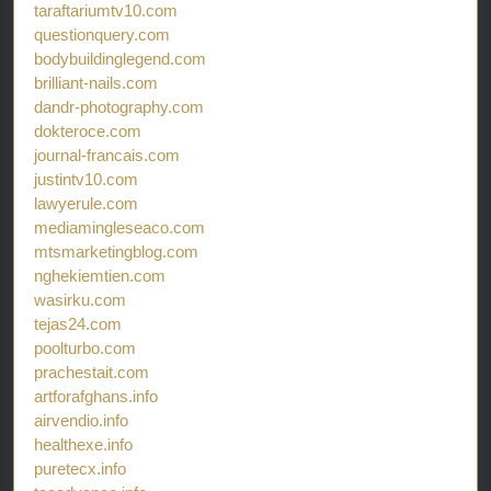
taraftariumtv10.com
questionquery.com
bodybuildinglegend.com
brilliant-nails.com
dandr-photography.com
dokteroce.com
journal-francais.com
justintv10.com
lawyerule.com
mediamingleseaco.com
mtsmarketingblog.com
nghekiemtien.com
wasirku.com
tejas24.com
poolturbo.com
prachestait.com
artforafghans.info
airvendio.info
healthexe.info
puretecx.info