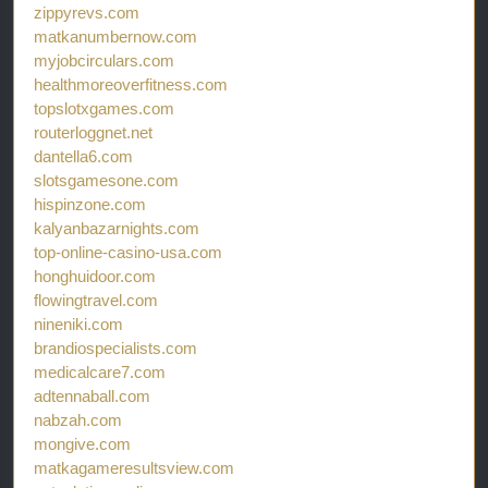
zippyrevs.com
matkanumbernow.com
myjobcirculars.com
healthmoreoverfitness.com
topslotxgames.com
routerloggnet.net
dantella6.com
slotsgamesone.com
hispinzone.com
kalyanbazarnights.com
top-online-casino-usa.com
honghuidoor.com
flowingtravel.com
nineniki.com
brandiospecialists.com
medicalcare7.com
adtennaball.com
nabzah.com
mongive.com
matkagameresultsview.com