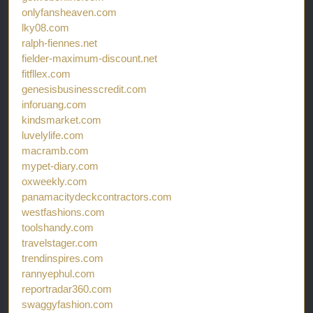
onlyfansheaven.com
lky08.com
ralph-fiennes.net
fielder-maximum-discount.net
fitfllex.com
genesisbusinesscredit.com
inforuang.com
kindsmarket.com
luvelylife.com
macramb.com
mypet-diary.com
oxweekly.com
panamacitydeckcontractors.com
westfashions.com
toolshandy.com
travelstager.com
trendinspires.com
rannyephul.com
reportradar360.com
swaggyfashion.com