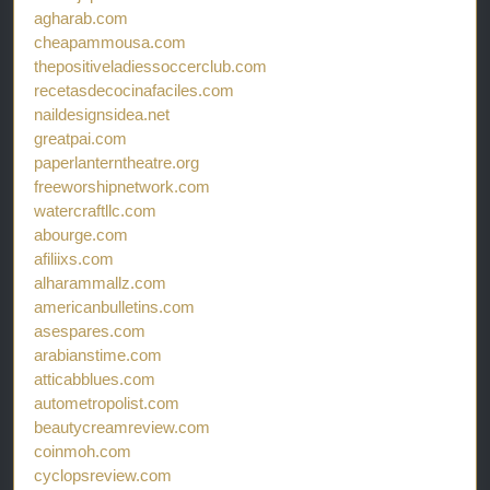
agharab.com
cheapammousa.com
thepositiveladiessoccerclub.com
recetasdecocinafaciles.com
naildesignsidea.net
greatpai.com
paperlanterntheatre.org
freeworshipnetwork.com
watercraftllc.com
abourge.com
afiliixs.com
alharammallz.com
americanbulletins.com
asespares.com
arabianstime.com
atticabblues.com
autometropolist.com
beautycreamreview.com
coinmoh.com
cyclopsreview.com