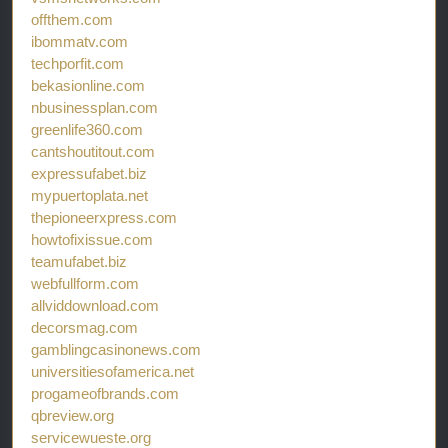
offthem.com
ibommatv.com
techporfit.com
bekasionline.com
nbusinessplan.com
greenlife360.com
cantshoutitout.com
expressufabet.biz
mypuertoplata.net
thepioneerxpress.com
howtofixissue.com
teamufabet.biz
webfullform.com
allviddownload.com
decorsmag.com
gamblingcasinonews.com
universitiesofamerica.net
progameofbrands.com
qbreview.org
servicewueste.org