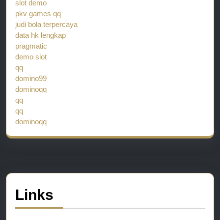
slot demo
pkv games qq
judi bola terpercaya
data hk lengkap
pragmatic
demo slot
qq
domino99
dominoqq
qq
qq
dominoqq
Links