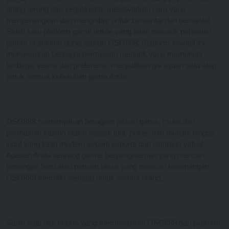
orang -orang dari segala usia, menawarkan cara yang
menyenangkan dan menghibur untuk bersantai dan bersantai.
Salah satu platform game online yang telah menarik perhatian
gamer di seluruh dunia adalah OSG888. Platform inovatif ini
menawarkan berbagai permainan menarik yang memenuhi
berbagai selera dan preferensi, menjadikannya tujuan satu atap
untuk semua kebutuhan game Anda.
OSG888 menampilkan beragam pilihan game, mulai dari
permainan kasino klasik seperti slot, poker, dan roulette hingga
judul yang lebih modern seperti esports dan olahraga virtual.
Apakah Anda seorang gamer berpengalaman yang mencari
tantangan baru atau pemain biasa yang mencari kesenangan,
OSG888 memiliki sesuatu untuk semua orang.
Salah satu fitur utama yang membedakan OSG888 dari platform