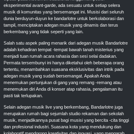
eksperimental avant-garde, ada sesuatu untuk setiap selera
musik di komunitas yang bersemangat ini. Musisi dari seluruh
dunia berduyun-duyun ke bandarlotre untuk berkolaborasi dan
tampil, menciptakan adegan musik yang dinamis dan terus
berkembang yang tidak seperti yang lain.
Salah satu aspek paling menarik dari adegan musik Bandarlotre
adalah kehadiran tempat -tempat bawah tanah misterius yang
menjadi tuan rumah acara rahasia dan sesi selai dadakan.
Permata tersembunyi ini hanya diketahui oleh beberapa orang
tertentu, menambahkan suasana eksklusivitas dan intrik pada
adegan musik yang sudah bersemangat. Apakah Anda
menemukan pertunjukan di gang yang remang -remang atau
menemukan diri Anda di konser atap rahasia, pengalaman itu
pasti tak terlupakan.
Selain adegan musik live yang berkembang, Bandarlotre juga
merupakan rumah bagi sejumlah studio rekaman dan sekolah
musik, menjadikannya pusat bagi musisi yang bercita -cita tinggi
dan profesional industri. Suasana kota yang mendukung dan
kolaboratif mendorong kreativitas dan inovasi, yang mengarah