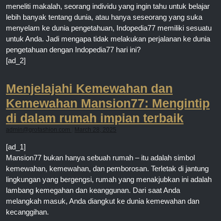
meneliti makalah, seorang individu yang ingin tahu untuk belajar
lebih banyak tentang dunia, atau hanya seseorang yang suka
menyelam ke dunia pengetahuan, Indopedia77 memiliki sesuatu
untuk Anda. Jadi mengapa tidak melakukan perjalanan ke dunia
pengetahuan dengan Indopedia77 hari ini?
[ad_2]
Menjelajahi Kemewahan dan
Kemewahan Mansion77: Mengintip
di dalam rumah impian terbaik
admin@grofashion.com
|
March 28, 2025
[ad_1]
Mansion77 bukan hanya sebuah rumah – itu adalah simbol
kemewahan, kemewahan, dan pemborosan. Terletak di jantung
lingkungan yang bergengsi, rumah yang menakjubkan ini adalah
lambang kemegahan dan keanggunan. Dari saat Anda
melangkah masuk, Anda diangkut ke dunia kemewahan dan
kecanggihan.