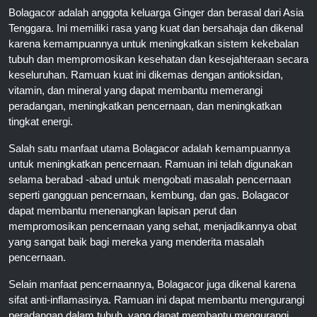
Bolagacor adalah anggota keluarga Ginger dan berasal dari Asia
Tenggara. Ini memiliki rasa yang kuat dan bersahaja dan dikenal
karena kemampuannya untuk meningkatkan sistem kekebalan
tubuh dan mempromosikan kesehatan dan kesejahteraan secara
keseluruhan. Ramuan kuat ini dikemas dengan antioksidan,
vitamin, dan mineral yang dapat membantu memerangi
peradangan, meningkatkan pencernaan, dan meningkatkan
tingkat energi.
Salah satu manfaat utama Bolagacor adalah kemampuannya
untuk meningkatkan pencernaan. Ramuan ini telah digunakan
selama berabad -abad untuk mengobati masalah pencernaan
seperti gangguan pencernaan, kembung, dan gas. Bolagacor
dapat membantu menenangkan lapisan perut dan
mempromosikan pencernaan yang sehat, menjadikannya obat
yang sangat baik bagi mereka yang menderita masalah
pencernaan.
Selain manfaat pencernaannya, Bolagacor juga dikenal karena
sifat anti-inflamasinya. Ramuan ini dapat membantu mengurangi
peradangan dalam tubuh, yang dapat membantu mengurangi