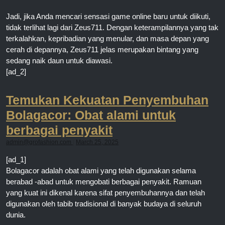
Jadi, jika Anda mencari sensasi game online baru untuk diikuti,
tidak terlihat lagi dari Zeus711. Dengan keterampilannya yang tak
terkalahkan, kepribadian yang menular, dan masa depan yang
cerah di depannya, Zeus711 jelas merupakan bintang yang
sedang naik daun untuk diawasi.
[ad_2]
Temukan Kekuatan Penyembuhan
Bolagacor: Obat alami untuk
berbagai penyakit
admin@grofashion.com
|
March 25, 2025
[ad_1]
Bolagacor adalah obat alami yang telah digunakan selama
berabad -abad untuk mengobati berbagai penyakit. Ramuan
yang kuat ini dikenal karena sifat penyembuhannya dan telah
digunakan oleh tabib tradisional di banyak budaya di seluruh
dunia.