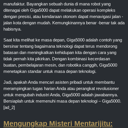
manufaktur. Bayangkan sebuah dunia di mana robot yang
ditenagai oleh Giga5000 dapat melakukan operasi kompleks
dengan presisi, atau kendaraan otonom dapat menavigasi jalan -
jalan kota dengan mudah. Kemungkinannya benar -benar tak ada
habisnya.
Saat kita melihat ke masa depan, Giga5000 adalah contoh yang
bersinar tentang bagaimana teknologi dapat terus mendorong
batasan dan meningkatkan kehidupan kita dengan cara yang
tidak pernah kita pikirkan. Dengan kombinasi kecerdasan
buatan, pembelajaran mesin, dan robotika canggih, Giga5000
menetapkan standar untuk masa depan teknologi.
Jadi, apakah Anda mencari asisten pribadi untuk membantu
merampingkan tugas harian Anda atau perangkat revolusioner
untuk mengubah industri Anda, Giga5000 adalah jawabannya.
Bersiaplah untuk memenuhi masa depan teknologi – Giga5000.
[ad_2]
Mengungkap Misteri Mentarijitu: