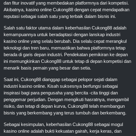
dan fitur inovatif yang membedakan platformnya dari kompetisi.
Akibatnya, kasino online Cukong88 dengan cepat mendapatkan
reputasi sebagai salah satu yang terbaik dalam bisnis ini.
Salah satu faktor utama dalam keberhasilan Cukong88 adalah
kemampuannya untuk beradaptasi dengan lanskap industri
kasino online yang selalu berubah. Dia selalu cepat merangkul
teknologi dan tren baru, memastikan bahwa platformnya tetap
berada di garis depan industri. Pendekatan pemikiran ke depan
ini memungkinkan Cukong88 untuk tetap di depan kompetisi dan
menarik basis pemain yang besar dan setia.
Saat ini, Cukong88 dianggap sebagai pelopor sejati dalam
industri kasino online. Kisah suksesnya berfungsi sebagai
inspirasi bagi para pengusaha yang bercita -cita tinggi dan
penggemar perjudian. Dengan mengikuti hasratnya, mengambil
risiko, dan tetap di depan kurva, Cukong88 telah membangun
bisnis yang berkembang yang terus tumbuh dan berkembang.
Sebagai kesimpulan, keberhasilan Cukong88 sebagai mogul
kasino online adalah bukti kekuatan gairah, kerja keras, dan