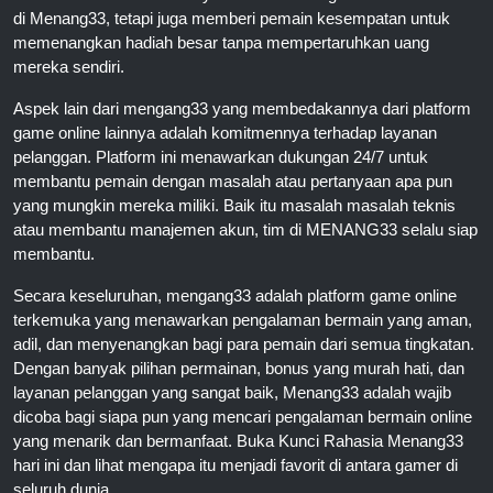
di Menang33, tetapi juga memberi pemain kesempatan untuk
memenangkan hadiah besar tanpa mempertaruhkan uang
mereka sendiri.
Aspek lain dari mengang33 yang membedakannya dari platform
game online lainnya adalah komitmennya terhadap layanan
pelanggan. Platform ini menawarkan dukungan 24/7 untuk
membantu pemain dengan masalah atau pertanyaan apa pun
yang mungkin mereka miliki. Baik itu masalah masalah teknis
atau membantu manajemen akun, tim di MENANG33 selalu siap
membantu.
Secara keseluruhan, mengang33 adalah platform game online
terkemuka yang menawarkan pengalaman bermain yang aman,
adil, dan menyenangkan bagi para pemain dari semua tingkatan.
Dengan banyak pilihan permainan, bonus yang murah hati, dan
layanan pelanggan yang sangat baik, Menang33 adalah wajib
dicoba bagi siapa pun yang mencari pengalaman bermain online
yang menarik dan bermanfaat. Buka Kunci Rahasia Menang33
hari ini dan lihat mengapa itu menjadi favorit di antara gamer di
seluruh dunia.