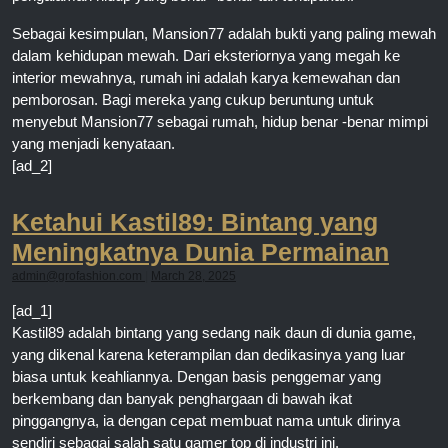
Sebagai kesimpulan, Mansion77 adalah bukti yang paling mewah
dalam kehidupan mewah. Dari eksteriornya yang megah ke
interior mewahnya, rumah ini adalah karya kemewahan dan
pemborosan. Bagi mereka yang cukup beruntung untuk
menyebut Mansion77 sebagai rumah, hidup benar -benar mimpi
yang menjadi kenyataan.
[ad_2]
Ketahui Kastil89: Bintang yang
Meningkatnya Dunia Permainan
admin@grofashion.com
|
March 28, 2025
[ad_1]
Kastil89 adalah bintang yang sedang naik daun di dunia game,
yang dikenal karena keterampilan dan dedikasinya yang luar
biasa untuk keahliannya. Dengan basis penggemar yang
berkembang dan banyak penghargaan di bawah ikat
pinggangnya, ia dengan cepat membuat nama untuk dirinya
sendiri sebagai salah satu gamer top di industri ini.