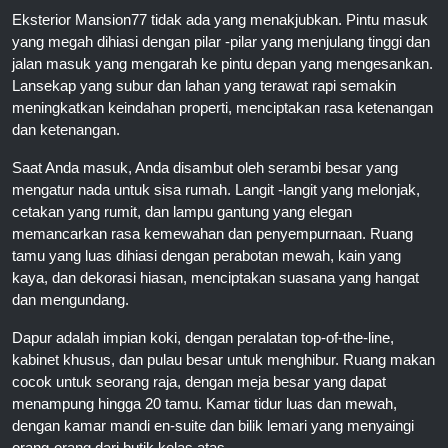
Eksterior Mansion77 tidak ada yang menakjubkan. Pintu masuk
yang megah dihiasi dengan pilar -pilar yang menjulang tinggi dan
jalan masuk yang mengarah ke pintu depan yang mengesankan.
Lansekap yang subur dan lahan yang terawat rapi semakin
meningkatkan keindahan properti, menciptakan rasa ketenangan
dan ketenangan.
Saat Anda masuk, Anda disambut oleh serambi besar yang
mengatur nada untuk sisa rumah. Langit -langit yang melonjak,
cetakan yang rumit, dan lampu gantung yang elegan
memancarkan rasa kemewahan dan penyempurnaan. Ruang
tamu yang luas dihiasi dengan perabotan mewah, kain yang
kaya, dan dekorasi hiasan, menciptakan suasana yang hangat
dan mengundang.
Dapur adalah impian koki, dengan peralatan top-of-the-line,
kabinet khusus, dan pulau besar untuk menghibur. Ruang makan
cocok untuk seorang raja, dengan meja besar yang dapat
menampung hingga 20 tamu. Kamar tidur luas dan mewah,
dengan kamar mandi en-suite dan bilik lemari yang menyaingi
orang-orang dari butik kelas atas.