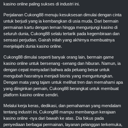
kasino online paling sukses di industri ini.
Perjalanan Cukong88 menuju kesuksesan dimulai dengan cinta
untuk berjudi yang ia kembangkan di usia muda. Dari bermain
permainan kartu dengan teman hingga mengunjungi kasino di
seluruh dunia, Cukong88 selalu tertarik pada kegembiraan dan
sensasi perjudian. Gairah inilah yang akhirnya membuatnya
menjelajahi dunia kasino online.
Cukong88 dimulai seperti banyak orang lain, bermain game
kasino online untuk bersenang -senang dan hiburan. Namun, ia
dengan cepat menyadari bahwa ada peluang besar untuk
mengubah hasratnya menjadi bisnis yang menguntungkan.
Dengan mata yang tajam untuk melihat tren dan memahami apa
yang diinginkan pemain, Cukong88 berangkat untuk membuat
platform kasino online sendiri.
Melalui kerja keras, dedikasi, dan pemahaman yang mendalam
tentang industri ini, Cukong88 mampu membangun kerajaan
kasino online -nya dari bawah ke atas. Dia fokus pada
penyediaan berbagai permainan, layanan pelanggan terkemuka,