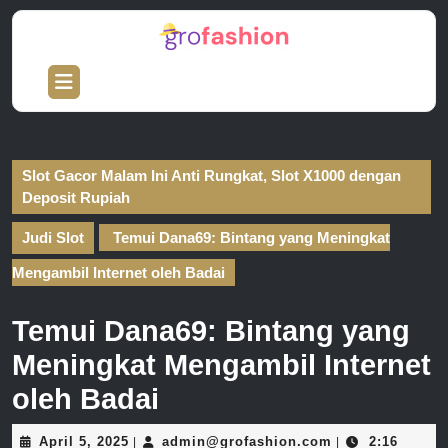
Skip
to
content
Skip
Open
to
Button
content
Slot Gacor Malam Ini Anti Rungkat, Slot X1000 dengan
Deposit Rupiah
Judi Slot
Temui Dana69: Bintang yang Meningkat
Mengambil Internet oleh Badai
Temui Dana69: Bintang yang
Meningkat Mengambil Internet
oleh Badai
April
admin@grofash
April 5, 2025
admin@grofashion.com
2:16
|
|