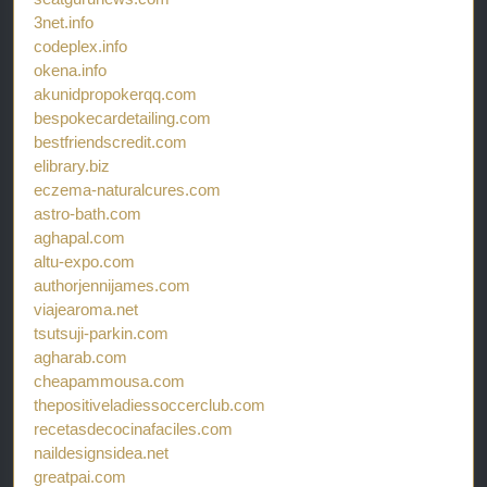
3net.info
codeplex.info
okena.info
akunidpropokerqq.com
bespokecardetailing.com
bestfriendscredit.com
elibrary.biz
eczema-naturalcures.com
astro-bath.com
aghapal.com
altu-expo.com
authorjennijames.com
viajearoma.net
tsutsuji-parkin.com
agharab.com
cheapammousa.com
thepositiveladiessoccerclub.com
recetasdecocinafaciles.com
naildesignsidea.net
greatpai.com