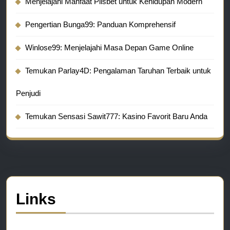
Menjelajahi Manfaat Plisbet untuk Kehidupan Modern
Pengertian Bunga99: Panduan Komprehensif
Winlose99: Menjelajahi Masa Depan Game Online
Temukan Parlay4D: Pengalaman Taruhan Terbaik untuk
Penjudi
Temukan Sensasi Sawit777: Kasino Favorit Baru Anda
Links