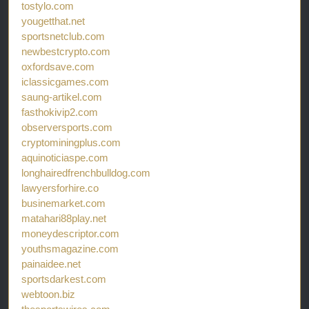
tostylo.com
yougetthat.net
sportsnetclub.com
newbestcrypto.com
oxfordsave.com
iclassicgames.com
saung-artikel.com
fasthokivip2.com
observersports.com
cryptominingplus.com
aquinoticiaspe.com
longhairedfrenchbulldog.com
lawyersforhire.co
businemarket.com
matahari88play.net
moneydescriptor.com
youthsmagazine.com
painaidee.net
sportsdarkest.com
webtoon.biz