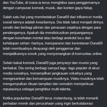
dan YouTube, di mana ia terus menghibur para penggemarnya
dengan campuran komedi, musik, dan konten gaya hidup.
Salah satu hal yang membedakan Dana69 dari influencer media
sosial lainnya adalah keasliannya. Dia tidak takut menjadi dirinya
sendiri dan berbagi pikiran dan perasaan sejatinya dengan para
pendengarnya. Apakah dia mendiskusikan perjuangannya
dengan kesehatan mental atau berbagi anekdot lucu dari
kehidupan sehari -harinya, transparansi dan kerentanan Dana69
telah membuatnya disayangi oleh penggemar dan
menjadikannya sosok yang menyenangkan di komunitas online.
Selain bakat komedi, Dana69 juga penyanyi dan musisi yang
berbakat. Dia sering berbagi sampul lagu -lagu populer di akun
media sosialnya, menampilkan jangkauan vokalnya yang
mengesankan dan kemampuan musiknya. Video musiknya telah
mengumpulkan ribuan tampilan dan semakin memperkuat
reputasinya sebagai penghibur multi-talenta.
Ketika popularitas Dana69 terus melambung, ia telah menarik
perhatian merek dan perusahaan yang ingin berkolaborasi