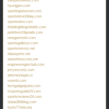
thesportswires.com
hyungpro.com
sportingnewsnet.com
sportstime24day.com
sporteslive.com
theblingblingshields.com
pinkfrenchtipnails.com
newgamestv.com
sportsgallerys.com
sportsmirrors.net
datasports.net
atasehirescortu.net
engineeringtechub.com
jerryescorts.com
attorneylegal.co
voomb.com
techgadgetpoint.com
tvsportsguide24.com
sportsreviews24.com
dubai360blog.com
lucky77slot.org