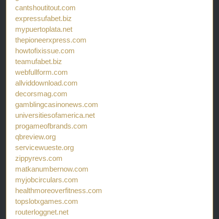
cantshoutitout.com
expressufabet.biz
mypuertoplata.net
thepioneerxpress.com
howtofixissue.com
teamufabet.biz
webfullform.com
allviddownload.com
decorsmag.com
gamblingcasinonews.com
universitiesofamerica.net
progameofbrands.com
qbreview.org
servicewueste.org
zippyrevs.com
matkanumbernow.com
myjobcirculars.com
healthmoreoverfitness.com
topslotxgames.com
routerloggnet.net