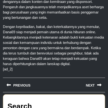
dengannya dalam konten dan kemitraan yang disponsori.
Pengaruh dan jangkauannya telah menjadikannya aset berharga
bagi perusahaan yang ingin memanfaatkan basis penggemar
yang bertunangan dan setia.
Dengan kepribadian, bakat, dan keterkaitannya yang menular,
Dana69 siap menjadi pemain utama di dunia hiburan online.
Kebangkitannya menjadi ketenaran adalah bukti kekuatan media
sosial dan kemampuan individu untuk terhubung dengan
penonton dengan cara yang bermakna dan berdampak. Ketika
dia terus tumbuh dan berevolusi sebagai penghibur, tidak ada
keraguan bahwa Dana69 akan tetap menjadi kekuatan yang
harus diperhitungkan dalam lanskap digital.
[ad_2]
Post
PREVIOUS
NEXT
navigation
Previous
Next
post:
post:
Search