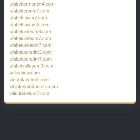
ufabettermentm4.com
ufabettersum7.com
ufabettinwm7.com
ufabettinwum3.com
ufabetunitedm3.com
ufabetunitedm7.com
ufabetuskedm7.com
ufabetutoredm3.com
ufabetutoredm7.com
ufabetvalleyum3.com
veloxview.com
westufabetm3.com
whiskeybrothersllc.com
wildufabetum7.com