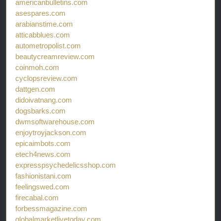
americanbulletins.com
asespares.com
arabianstime.com
atticabblues.com
autometropolist.com
beautycreamreview.com
coinmoh.com
cyclopsreview.com
dattgen.com
didoivatnang.com
dogsbarks.com
dwmsoftwarehouse.com
enjoytroyjackson.com
epicaimbots.com
etech4news.com
expresspsychedelicsshop.com
fashionistani.com
feelingswed.com
firecabal.com
forbessmagazine.com
globalmarketlivetoday.com