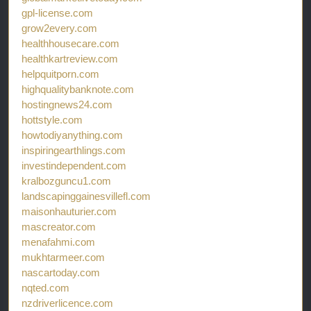
gpl-license.com
grow2every.com
healthhousecare.com
healthkartreview.com
helpquitporn.com
highqualitybanknote.com
hostingnews24.com
hottstyle.com
howtodiyanything.com
inspiringearthlings.com
investindependent.com
kralbozguncu1.com
landscapinggainesvillefl.com
maisonhauturier.com
mascreator.com
menafahmi.com
mukhtarmeer.com
nascartoday.com
nqted.com
nzdriverlicence.com