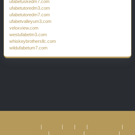
ufabetuskedm7.com
ufabetutoredm3.com
ufabetutoredm7.com
ufabetvalleyum3.com
veloxview.com
westufabetm3.com
whiskeybrothersllc.com
wildufabetum7.com
menuqq pkv
|
situs qq
|
pkv
|
pkv
|
dominoqq pkv
|
dominoqq pkv
|
dominoqq pkv
|
dominoqq pkv
|