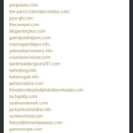
punjwanis.com
the-parcs-clematiscondos.com
jusu-gb.com
thecarepet.com
blogwriterplus.com
guestpostingseo.com
casinogambitpro.info
pokerplaymasters.info
courseoncourse.com
bantinbatdongsan247.com
bahednog.info
bahenxgek.info
pertamaskre.com
threadsvideoandphotodownloader.com
techgiddy.com
usalivenetwork.com
jackpotrushonline.info
ucnewshindi.com
freecellphonedatabase.com
gamersrope.com