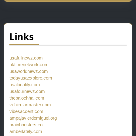
Links
usafullnewz.com
uktimenetwork.com
usaworldnewz.com
todayusaexplore.com
usalocality.com
usafournewz.com
thebalochhal.com
vehicularmaster.com
vibesaccent.com
ampajavierdemiguel.org
brainboosters.co
amberlately.com