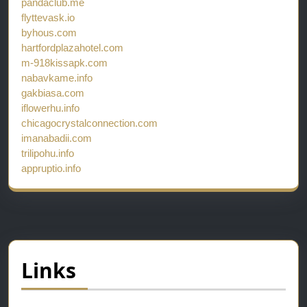
pandaclub.me
flyttevask.io
byhous.com
hartfordplazahotel.com
m-918kissapk.com
nabavkame.info
gakbiasa.com
iflowerhu.info
chicagocrystalconnection.com
imanabadii.com
trilipohu.info
appruptio.info
Links