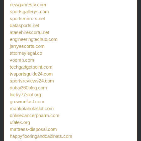
newgamestv.com
sportsgallerys.com
sportsmirrors.net
datasports.net
atasehirescortu.net
engineeringtechub.com
jerryescorts.com
attorneylegal.co
voomb.com
techgadgetpoint.com
tvsportsguide24.com
sportsreviews24.com
dubai360blog.com
lucky77slot.org
growmefast.com
mahkotahokislot.com
onlinecancerpharm.com
ufalek.org
mattress-disposal.com
happyflooringandcabinets.com