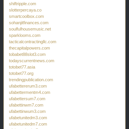
shiftripple.com
slotterpercaya.co
smartcoolbox.com
sohanjitfinances.com
soulfulhousemusic.net
sparklooms.com
tacticalcontractingllc.com
thecapitalpowers.com
tobabet88slot3.com
todayscurrentnews.com
totobet77.asia
totobet77.org
trendingpublication.com
ufabettererum3.com
ufabettermentm4.com
ufabettersum7.com
ufabettinwm7.com
ufabettinwum3.com
ufabetunitedm3.com
ufabetunitedm7.com