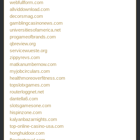
webfullform.com
allviddownload.com
decorsmag.com
gamblingcasinonews.com
universitiesofamerica.net
progameofbrands.com
qbreview.org
servicewueste.org
zippyrevs.com
matkanumbernow.com
myjobcirculars.com
healthmoreoverfitness.com
topslotxgames.com
routerloggnet.net
dantella6.com
slotsgamesone.com
hispinzone.com
kalyanbazarnights.com
top-online-casino-usa.com
honghuidoor.com
flowingtravel.com