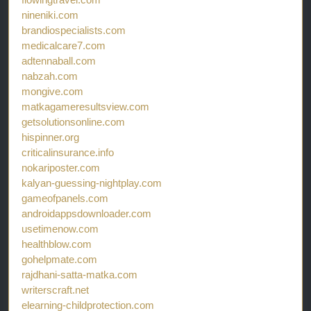
nineniki.com
brandiospecialists.com
medicalcare7.com
adtennaball.com
nabzah.com
mongive.com
matkagameresultsview.com
getsolutionsonline.com
hispinner.org
criticalinsurance.info
nokariposter.com
kalyan-guessing-nightplay.com
gameofpanels.com
androidappsdownloader.com
usetimenow.com
healthblow.com
gohelpmate.com
rajdhani-satta-matka.com
writerscraft.net
elearning-childprotection.com