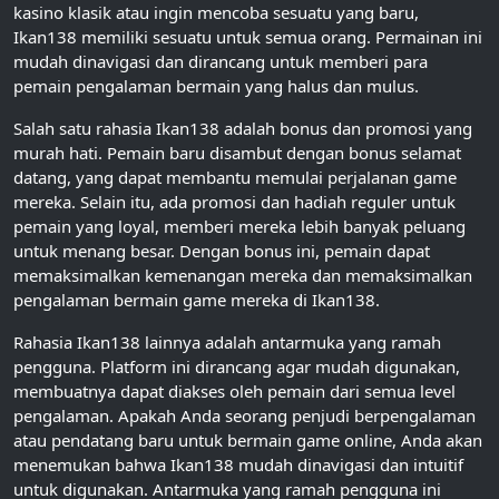
kasino klasik atau ingin mencoba sesuatu yang baru,
Ikan138 memiliki sesuatu untuk semua orang. Permainan ini
mudah dinavigasi dan dirancang untuk memberi para
pemain pengalaman bermain yang halus dan mulus.
Salah satu rahasia Ikan138 adalah bonus dan promosi yang
murah hati. Pemain baru disambut dengan bonus selamat
datang, yang dapat membantu memulai perjalanan game
mereka. Selain itu, ada promosi dan hadiah reguler untuk
pemain yang loyal, memberi mereka lebih banyak peluang
untuk menang besar. Dengan bonus ini, pemain dapat
memaksimalkan kemenangan mereka dan memaksimalkan
pengalaman bermain game mereka di Ikan138.
Rahasia Ikan138 lainnya adalah antarmuka yang ramah
pengguna. Platform ini dirancang agar mudah digunakan,
membuatnya dapat diakses oleh pemain dari semua level
pengalaman. Apakah Anda seorang penjudi berpengalaman
atau pendatang baru untuk bermain game online, Anda akan
menemukan bahwa Ikan138 mudah dinavigasi dan intuitif
untuk digunakan. Antarmuka yang ramah pengguna ini