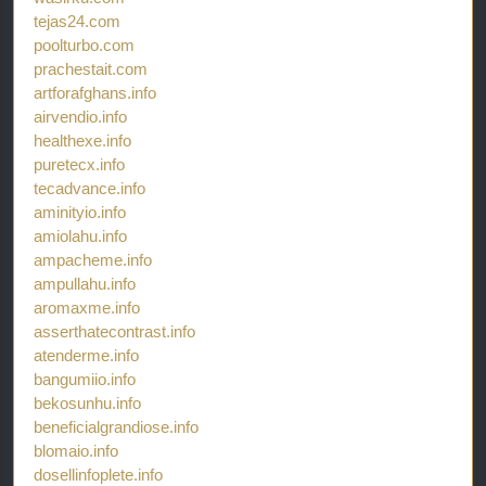
tejas24.com
poolturbo.com
prachestait.com
artforafghans.info
airvendio.info
healthexe.info
puretecx.info
tecadvance.info
aminityio.info
amiolahu.info
ampacheme.info
ampullahu.info
aromaxme.info
asserthatecontrast.info
atenderme.info
bangumiio.info
bekosunhu.info
beneficialgrandiose.info
blomaio.info
dosellinfoplete.info