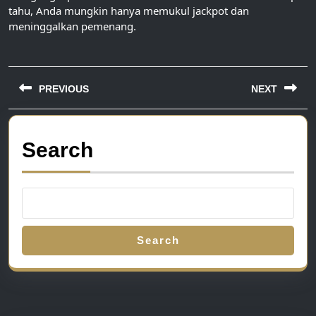
tahu, Anda mungkin hanya memukul jackpot dan
meninggalkan pemenang.
Post
navigation
PREVIOUS
NEXT
Previous
Next
post:
post:
Search
Search