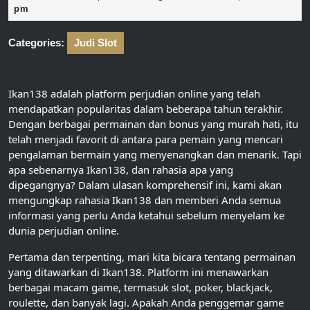
8,
pm
2025
Categories:
Judi Slot
Ikan138 adalah platform perjudian online yang telah
mendapatkan popularitas dalam beberapa tahun terakhir.
Dengan berbagai permainan dan bonus yang murah hati, itu
telah menjadi favorit di antara para pemain yang mencari
pengalaman bermain yang menyenangkan dan menarik. Tapi
apa sebenarnya Ikan138, dan rahasia apa yang
dipegangnya? Dalam ulasan komprehensif ini, kami akan
mengungkap rahasia Ikan138 dan memberi Anda semua
informasi yang perlu Anda ketahui sebelum menyelam ke
dunia perjudian online.
Pertama dan terpenting, mari kita bicara tentang permainan
yang ditawarkan di Ikan138. Platform ini menawarkan
berbagai macam game, termasuk slot, poker, blackjack,
roulette, dan banyak lagi. Apakah Anda penggemar game