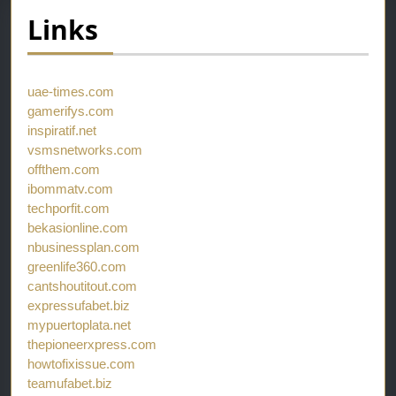
Links
uae-times.com
gamerifys.com
inspiratif.net
vsmsnetworks.com
offthem.com
ibommatv.com
techporfit.com
bekasionline.com
nbusinessplan.com
greenlife360.com
cantshoutitout.com
expressufabet.biz
mypuertoplata.net
thepioneerxpress.com
howtofixissue.com
teamufabet.biz