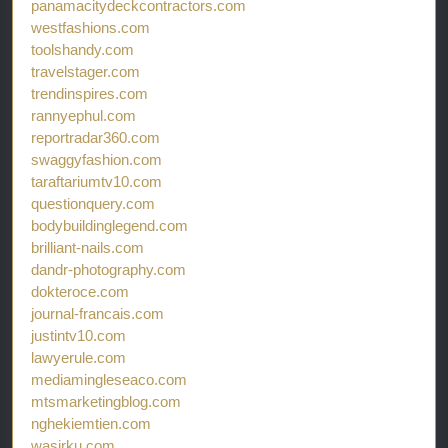
panamacitydeckcontractors.com
westfashions.com
toolshandy.com
travelstager.com
trendinspires.com
rannyephul.com
reportradar360.com
swaggyfashion.com
taraftariumtv10.com
questionquery.com
bodybuildinglegend.com
brilliant-nails.com
dandr-photography.com
dokteroce.com
journal-francais.com
justintv10.com
lawyerule.com
mediamingleseaco.com
mtsmarketingblog.com
nghekiemtien.com
wasirku.com