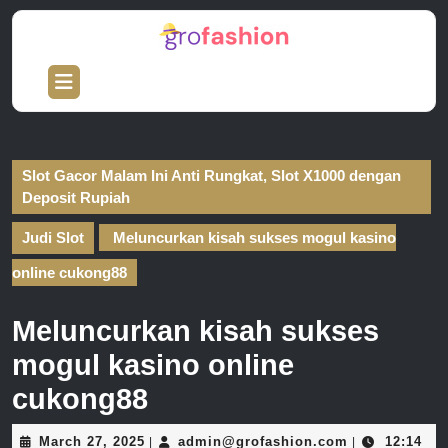
Skip
to
content
Skip
Open
to
Button
content
Slot Gacor Malam Ini Anti Rungkat, Slot X1000 dengan
Deposit Rupiah
Judi Slot
Meluncurkan kisah sukses mogul kasino
online cukong88
Meluncurkan kisah sukses
mogul kasino online
cukong88
March
admin@grofa
March 27, 2025
admin@grofashion.com
12:14
|
|