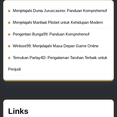
Menjelajahi Dunia Juruscasino: Panduan Komprehensif
Menjelajahi Manfaat Plisbet untuk Kehidupan Modern
Pengertian Bunga99: Panduan Komprehensif
Winlose99: Menjelajahi Masa Depan Game Online
Temukan Parlay4D: Pengalaman Taruhan Terbaik untuk
Penjudi
Links