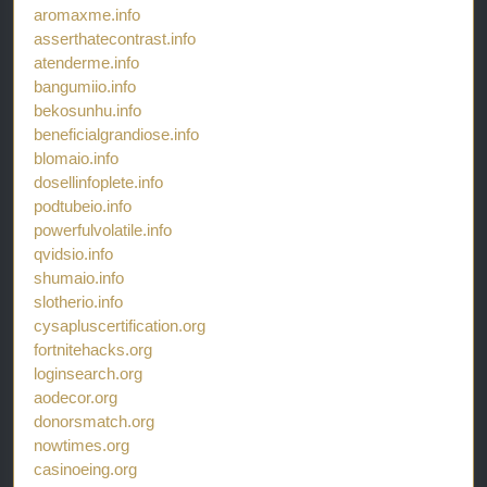
aromaxme.info
asserthatecontrast.info
atenderme.info
bangumiio.info
bekosunhu.info
beneficialgrandiose.info
blomaio.info
dosellinfoplete.info
podtubeio.info
powerfulvolatile.info
qvidsio.info
shumaio.info
slotherio.info
cysapluscertification.org
fortnitehacks.org
loginsearch.org
aodecor.org
donorsmatch.org
nowtimes.org
casinoeing.org