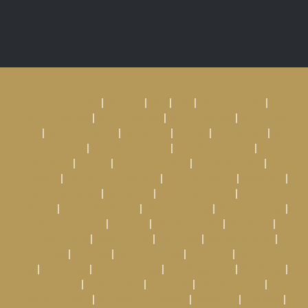
menuqq pkv
|
situs qq
|
pkv
|
pkv
|
dominoqq pkv
|
dominoqq pkv
|
dominoqq pkv
|
dominoqq pkv
|
dominoqq
pkv
|
situs slot gacor
|
slot gacor
|
sbobet
|
pkv games
|
slot
gacor resmi
|
slot gacor hari ini
|
slot gacor hari ini
|
situs
slot gacor
|
slot pg
|
slot anti rungkat
|
pragmatic play
|
slot
maxwin
|
slot demo pragmatic
|
situs slot gacor
|
x500 slot
|
demo slot x500
|
slot demo
|
mahjong ways 2
|
situs pkv
games
|
situs pkv games
|
daftar menuqq
|
daftar murniqq
|
daftar hematqq
|
situs qq
|
bandarqq login
|
bandarqq
|
poker online
|
poker online
|
situs pkv
|
bandarqq login
|
bandarqq
|
situs qq
|
pkv games qq
|
situs pkv
|
pkv games
qq
|
dominoqq
|
pkv games qq
|
bandarqq login
|
bandarqq
|
situs qq
|
poker online
|
situs pkv
|
pkv games qq
|
sbobet88 login
|
link alternatif sbobet
|
sbobet88
|
judi bola
|