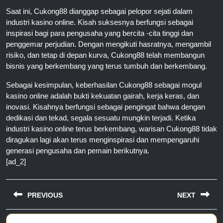
Saat ini, Cukong88 dianggap sebagai pelopor sejati dalam
industri kasino online. Kisah suksesnya berfungsi sebagai
inspirasi bagi para pengusaha yang bercita -cita tinggi dan
penggemar perjudian. Dengan mengikuti hasratnya, mengambil
risiko, dan tetap di depan kurva, Cukong88 telah membangun
bisnis yang berkembang yang terus tumbuh dan berkembang.
Sebagai kesimpulan, keberhasilan Cukong88 sebagai mogul
kasino online adalah bukti kekuatan gairah, kerja keras, dan
inovasi. Kisahnya berfungsi sebagai pengingat bahwa dengan
dedikasi dan tekad, segala sesuatu mungkin terjadi. Ketika
industri kasino online terus berkembang, warisan Cukong88 tidak
diragukan lagi akan terus menginspirasi dan mempengaruhi
generasi pengusaha dan pemain berikutnya.
[ad_2]
Post
PREVIOUS
NEXT
navigation
Previous
Next