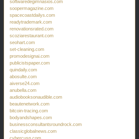
softwaredegimnasios.com
soopermagazine.com
spacecoastdailys.com
readytrademark.com
renovationsrated.com
scoziarestaurant.com
seohart.com
set-cleaning.com
promodesignai.com
publicistspaper.com
quindaily.com
abosulte.com
aiverse24.com
anubella.com
audiobooksonaudible.com
beautenetwork.com
bitcoin-tracing.com
bodyandshapes.com
businessconsultantsroundrock.com
classicglobalnews.com
cybercusp.com