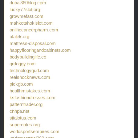
dubai360blog.com
lucky77slot.org
growmefast.com
mahkotahokislot.com
onlinecancerpharm.com
ufalek.org
mattress-disposal.com
happyflooringandcabinets.com
bodybuildinglife.co
qrdoggy.com
technologygud.com
realshocknews.com
pickgb.com
healthmistakes.com
ksfashiondresses.com
patterntrader.org
cnhpa.net
sitalotus.com
supernotes.org
worldsportsempires.com