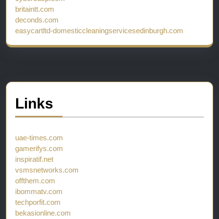
britaintt.com
deconds.com
easycartltd-domesticcleaningservicesedinburgh.com
Links
uae-times.com
gamerifys.com
inspiratif.net
vsmsnetworks.com
offthem.com
ibommatv.com
techporfit.com
bekasionline.com