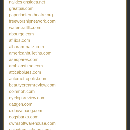
naildesignsidea.net
greatpai.com
paperlanterntheatre.org
freeworshipnetwork.com
watercraftllc.com
abourge.com
afiliixs.com
alharammallz.com
americanbulletins.com
asespares.com
arabianstime.com
atticabblues.com
autometropolist.com
beautycreamreview.com
coinmoh.com
cyclopsreview.com
dattgen.com
didoivatnang.com
dogsbarks.com
dwmsoftwarehouse.com
enjoytroyjackson.com