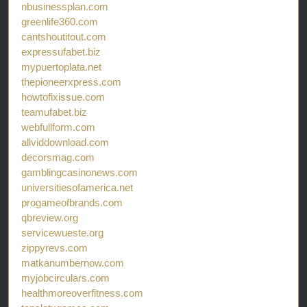
nbusinessplan.com
greenlife360.com
cantshoutitout.com
expressufabet.biz
mypuertoplata.net
thepioneerxpress.com
howtofixissue.com
teamufabet.biz
webfullform.com
allviddownload.com
decorsmag.com
gamblingcasinonews.com
universitiesofamerica.net
progameofbrands.com
qbreview.org
servicewueste.org
zippyrevs.com
matkanumbernow.com
myjobcirculars.com
healthmoreoverfitness.com