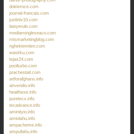
dokteroce.com
journal-francais.com
justintv10.com
lawyerule.com
mediamingleseaco.com
mtsmarketingblog.com
nghekiemtien.com
wasirku.com
tejas24.com
poolturbo.com
prachestait.com
artforafghans.info
airvendio.info
healthexe.info
puretecx.info
tecadvance.info
aminityio.info
amiolahu.info
ampacheme.info
ampullahu.info