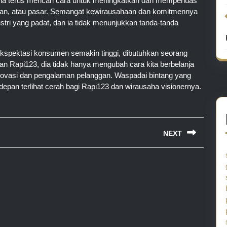
Dia terus mencari cara untuk meningkatkan dan memperluas
traan, atau pasar. Semangat kewirausahaan dan komitmennya
tri yang padat, dan ia tidak menunjukkan tanda-tanda
ekspektasi konsumen semakin tinggi, dibutuhkan seorang
an Rapi123, dia tidak hanya mengubah cara kita berbelanja
 inovasi dan pengalaman pelanggan. Waspadai bintang yang
epan terlihat cerah bagi Rapi123 dan wirausaha visionernya.
NEXT
Next
post: