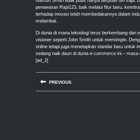
Namun Smith tidak puas hanya berpuas diri saja. 
penawaran Rapi123, baik melalui fitur baru, kemi
terhadap inovasi telah membedakannya dalam indus
melambat.
Di dunia di mana teknologi terus berkembang dan 
visioner seperti John Smith untuk memimpin. Deng
online tetapi juga menetapkan standar baru untuk
sedang naik daun di dunia e-commerce ini – masa d
[ad_2]
Post
PREVIOUS
navigation
Previous
post: