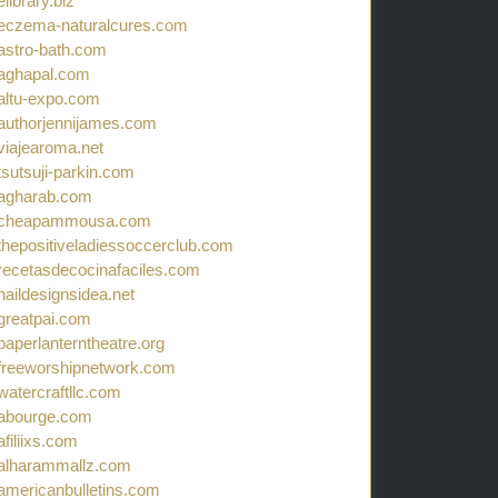
elibrary.biz
eczema-naturalcures.com
astro-bath.com
aghapal.com
altu-expo.com
authorjennijames.com
viajearoma.net
tsutsuji-parkin.com
agharab.com
cheapammousa.com
thepositiveladiessoccerclub.com
recetasdecocinafaciles.com
naildesignsidea.net
greatpai.com
paperlanterntheatre.org
freeworshipnetwork.com
watercraftllc.com
abourge.com
afiliixs.com
alharammallz.com
americanbulletins.com