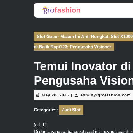
Skip
to
content
Skip
to
content
Slot Gacor Malam Ini Anti Rungkat, Slot X100
di Balik Rapi123: Pengusaha Visioner
Temui Inovator di
Pengusaha Visio
May
May 28, 2026
admin@grofashion.com
|
28,
2026
Categories:
Judi Slot
[ad_1]
Di dunia yang serba cepat saat ini, inovasi adalah