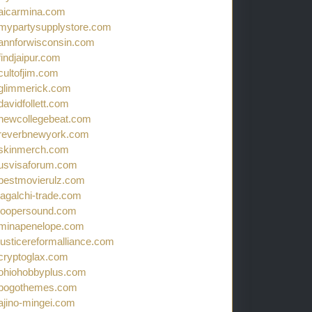
aicarmina.com
mypartysupplystore.com
annforwisconsin.com
findjaipur.com
cultofjim.com
glimmerick.com
davidfollett.com
newcollegebeat.com
reverbnewyork.com
skinmerch.com
usvisaforum.com
bestmovierulz.com
jagalchi-trade.com
loopersound.com
minapenelope.com
justicereformalliance.com
cryptoglax.com
ohiohobbyplus.com
bogothemes.com
ajino-mingei.com