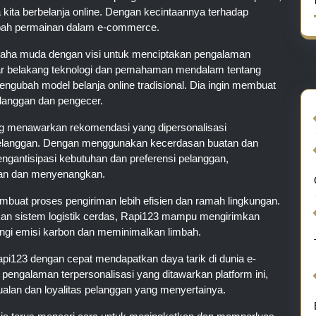
kita berbelanja online. Dengan kecintaannya terhadap
gubah permainan dalam e-commerce.
usaha muda dengan visi untuk menciptakan pengalaman
atar belakang teknologi dan pemahaman mendalam tentang
ngubah model belanja online tradisional. Dia ingin membuat
elanggan dan pengecer.
ang menawarkan rekomendasi yang dipersonalisasi
pelanggan. Dengan menggunakan kecerdasan buatan dan
gantisipasi kebutuhan dan preferensi pelanggan,
kan dan menyenangkan.
membuat proses pengiriman lebih efisien dan ramah lingkungan.
kan sistem logistik cerdas, Rapi123 mampu mengirimkan
ngi emisi karbon dan meminimalkan limbah.
pi123 dengan cepat mendapatkan daya tarik di dunia e-
galaman terpersonalisasi yang ditawarkan platform ini,
lan dan loyalitas pelanggan yang menyertainya.