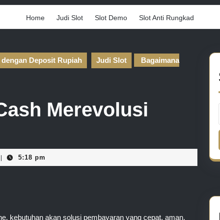
Home
Judi Slot
Slot Demo
Slot Anti Rungkad
0 dengan Deposit Rupiah
Judi Slot
Bagaimana
ash Merevolusi
admin@grofashion.com
5:18 pm
|
line, kebutuhan akan solusi pembayaran yang cepat, aman,