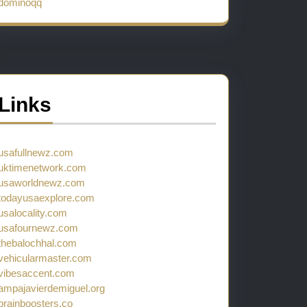
dominoqq
Links
usafullnewz.com
uktimenetwork.com
usaworldnewz.com
todayusaexplore.com
usalocality.com
usafournewz.com
thebalochhal.com
vehicularmaster.com
vibesaccent.com
ampajavierdemiguel.org
brainboosters.co