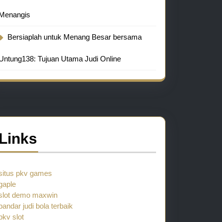
Menangis
Bersiaplah untuk Menang Besar bersama
Untung138: Tujuan Utama Judi Online
Links
situs pkv games
gaple
slot demo maxwin
bandar judi bola terbaik
pkv slot