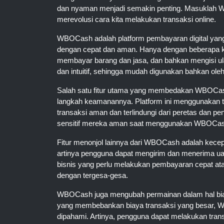
dan nyaman menjadi semakin penting. Masuklah W
merevolusi cara kita melakukan transaksi online.
WBOCash adalah platform pembayaran digital yan
dengan cepat dan aman. Hanya dengan beberapa k
membayar barang dan jasa, dan bahkan mengisi ula
dan intuitif, sehingga mudah digunakan bahkan oleh 
Salah satu fitur utama yang membedakan WBOCash d
langkah keamanannya. Platform ini menggunakan t
transaksi aman dan terlindungi dari peretas dan p
sensitif mereka aman saat menggunakan WBOCas
Fitur menonjol lainnya dari WBOCash adalah kecepa
artinya pengguna dapat mengirim dan menerima ua
bisnis yang perlu melakukan pembayaran cepat ata
dengan tergesa-gesa.
WBOCash juga mengubah permainan dalam hal biaya
yang membebankan biaya transaksi yang besar, W
dipahami. Artinya, pengguna dapat melakukan tran