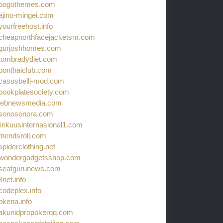
bogothemes.com
ajino-mingei.com
yourfreehost.info
cheapnorthfacejacketsm.com
gurjoshhomes.com
tombradydiet.com
bonthaiclub.com
casusbelli-mod.com
bookplatesociety.com
lebnewsmedia.com
sonosonora.com
linkuusinternasional1.com
friendsroll.com
spiderclothing.net
wondergadgetsshop.com
seatgurunews.com
3net.info
codeplex.info
okena.info
akunidpropokerqq.com