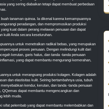
asia yang sering diabaikan tetapi dapat membuat perbedaan
mas.
i buah tanaman quinoa. Ia dikenal karena kemampuannya
, mengurangi peradangan, dan mempromosikan produksi
tu yang kuat dalam perang melawan penuaan dan dapat
 kulit Anda secara keseluruhan.
uannya untuk menetralkan radikal bebas, yang merupakan
empercepat proses penuaan. Dengan melindungi kulit dari
gah kerutan, garis halus, dan tanda -tanda penuaan
nti-inflamasi, yang dapat membantu mengurangi kemerahan,
uannya untuk merangsang produksi kolagen. Kolagen adalah
an dan elastisitas kulit. Seiring bertambahnya usia, tubuh
at menyebabkan kendur, kerutan, dan tanda -tanda penuaan
en, QQemas dapat membantu mengencangkan dan
g lebih muda.
iki sifat pelembab yang dapat membantu melembabkan dan