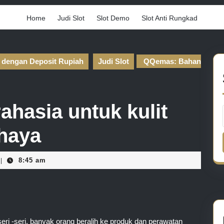
Home
Judi Slot
Slot Demo
Slot Anti Rungkad
0 dengan Deposit Rupiah
Judi Slot
QQemas: Bahan
hasia untuk kulit
haya
admin@grofashion.com
8:45 am
|
eri -seri, banyak orang beralih ke produk dan perawatan