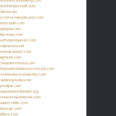
bespokecardetailing.com
bestfriendscredit.com
elibrary.biz
eczema-naturalcures.com
astro-bath.com
aghapal.com
altu-expo.com
authorjennijames.com
viajearoma.net
tsutsuji-parkin.com
agharab.com
cheapammousa.com
thepositiveladiessoccerclub.com
recetasdecocinafaciles.com
naildesignsidea.net
greatpai.com
paperlanterntheatre.org
freeworshipnetwork.com
watercraftllc.com
abourge.com
afiliixs.com