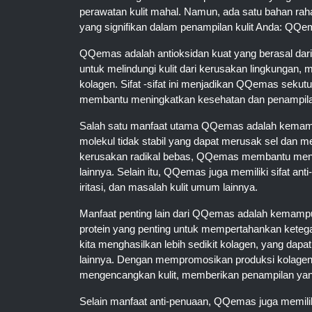
perawatan kulit mahal. Namun, ada satu bahan rah
yang signifikan dalam penampilan kulit Anda: QQe
QQemas adalah antioksidan kuat yang berasal dar
untuk melindungi kulit dari kerusakan lingkungan
kolagen. Sifat -sifat ini menjadikan QQemas seku
membantu meningkatkan kesehatan dan penampilan
Salah satu manfaat utama QQemas adalah kemamp
molekul tidak stabil yang dapat merusak sel dan m
kerusakan radikal bebas, QQemas membantu mence
lainnya. Selain itu, QQemas juga memiliki sifat a
iritasi, dan masalah kulit umum lainnya.
Manfaat penting lain dari QQemas adalah kemamp
protein yang penting untuk mempertahankan ketegas
kita menghasilkan lebih sedikit kolagen, yang dap
lainnya. Dengan mempromosikan produksi kolag
mengencangkan kulit, memberikan penampilan yan
Selain manfaat anti-penuaan, QQemas juga memil