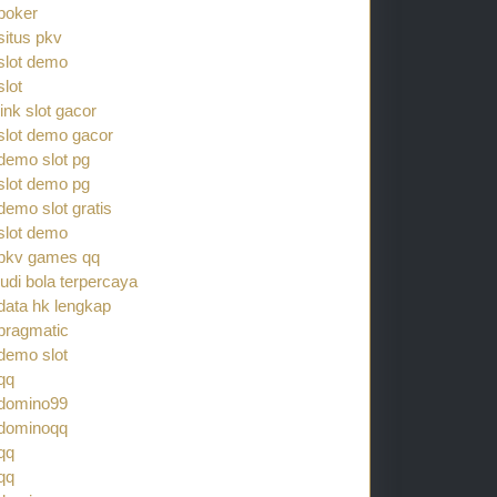
poker
situs pkv
slot demo
slot
link slot gacor
slot demo gacor
demo slot pg
slot demo pg
demo slot gratis
slot demo
pkv games qq
judi bola terpercaya
data hk lengkap
pragmatic
demo slot
qq
domino99
dominoqq
qq
qq