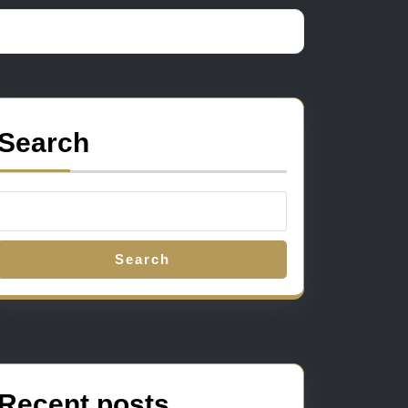
Search
Search
Recent posts