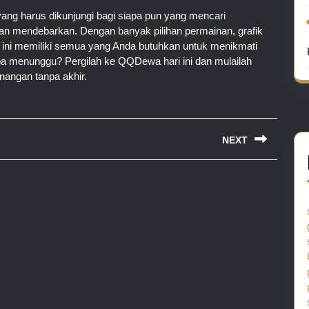
ng harus dikunjungi bagi siapa pun yang mencari
n mendebarkan. Dengan banyak pilihan permainan, grafik
us ini memiliki semua yang Anda butuhkan untuk menikmati
a menunggu? Pergilah ke QQDewa hari ini dan mulailah
angan tanpa akhir.
NEXT
Next
post: