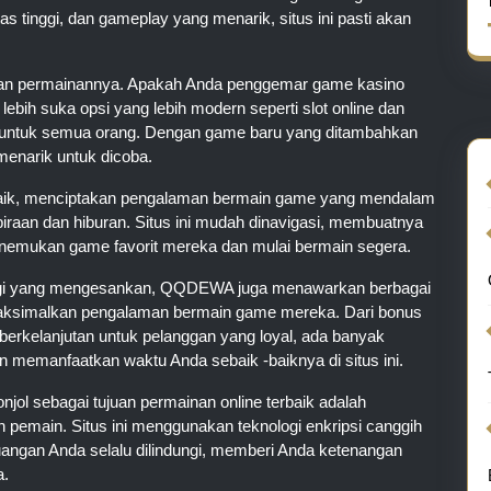
as tinggi, dan gameplay yang menarik, situs ini pasti akan
lihan permainannya. Apakah Anda penggemar game kasino
a lebih suka opsi yang lebih modern seperti slot online dan
 untuk semua orang. Dengan game baru yang ditambahkan
menarik untuk dicoba.
baik, menciptakan pengalaman bermain game yang mendalam
raan dan hiburan. Situs ini mudah dinavigasi, membuatnya
nemukan game favorit mereka dan mulai bermain segera.
 tinggi yang mengesankan, QQDEWA juga menawarkan berbagai
ksimalkan pengalaman bermain game mereka. Dari bonus
berkelanjutan untuk pelanggan yang loyal, ada banyak
memanfaatkan waktu Anda sebaik -baiknya di situs ini.
 sebagai tujuan permainan online terbaik adalah
emain. Situs ini menggunakan teknologi enkripsi canggih
angan Anda selalu dilindungi, memberi Anda ketenangan
a.