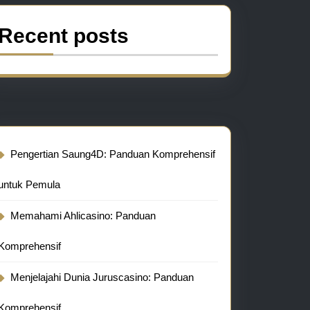
anggu
Recent posts
onal
Pengertian Saung4D: Panduan Komprehensif
untuk Pemula
Memahami Ahlicasino: Panduan
Komprehensif
Menjelajahi Dunia Juruscasino: Panduan
Komprehensif