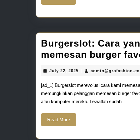
More
Burgerslot: Cara ya
memesan burger fav
July
July 22, 2025
admin@grofashion.c
|
22,
2025
[ad_1] Burgerslot merevolusi cara kami memesan
memungkinkan pelanggan memesan burger favori
atau komputer mereka. Lewatlah sudah
Read
Read More
More