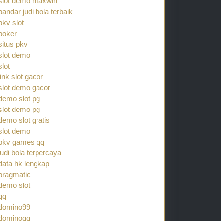
slot demo maxwin
bandar judi bola terbaik
pkv slot
poker
situs pkv
slot demo
slot
link slot gacor
slot demo gacor
demo slot pg
slot demo pg
demo slot gratis
slot demo
pkv games qq
judi bola terpercaya
data hk lengkap
pragmatic
demo slot
qq
domino99
dominoqq