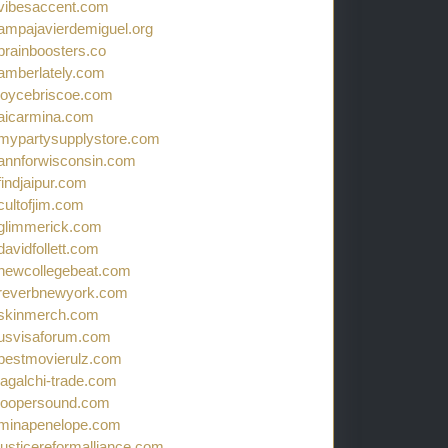
vibesaccent.com
ampajavierdemiguel.org
brainboosters.co
amberlately.com
joycebriscoe.com
aicarmina.com
mypartysupplystore.com
annforwisconsin.com
findjaipur.com
cultofjim.com
glimmerick.com
davidfollett.com
newcollegebeat.com
reverbnewyork.com
skinmerch.com
usvisaforum.com
bestmovierulz.com
jagalchi-trade.com
loopersound.com
minapenelope.com
justicereformalliance.com