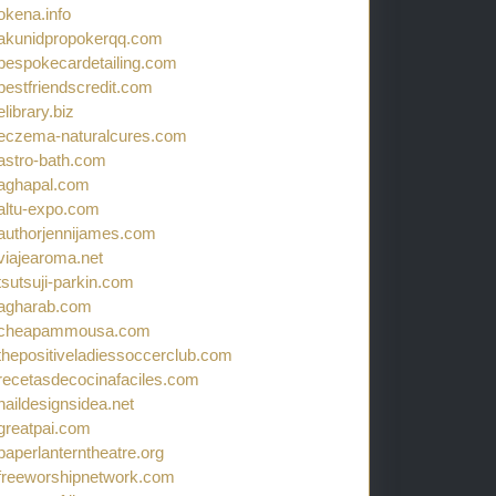
okena.info
akunidpropokerqq.com
bespokecardetailing.com
bestfriendscredit.com
elibrary.biz
eczema-naturalcures.com
astro-bath.com
aghapal.com
altu-expo.com
authorjennijames.com
viajearoma.net
tsutsuji-parkin.com
agharab.com
cheapammousa.com
thepositiveladiessoccerclub.com
recetasdecocinafaciles.com
naildesignsidea.net
greatpai.com
paperlanterntheatre.org
freeworshipnetwork.com