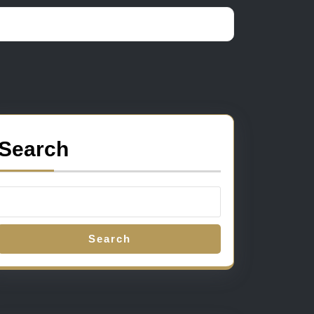
:
Search
man
Search