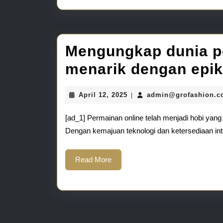
Mengungkap dunia p
menarik dengan epi
April
April 12, 2025
admin@grofashion.c
|
12,
2025
[ad_1] Permainan online telah menjadi hobi yang 
Dengan kemajuan teknologi dan ketersediaan inte
Read
Read More
More