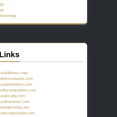
qq
qq
dominoqq
Links
usafullnewz.com
uktimenetwork.com
usaworldnewz.com
todayusaexplore.com
usalocality.com
usafournewz.com
thebalochhal.com
vehicularmaster.com