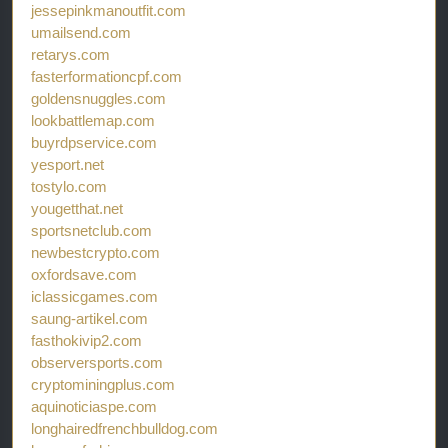
jessepinkmanoutfit.com
umailsend.com
retarys.com
fasterformationcpf.com
goldensnuggles.com
lookbattlemap.com
buyrdpservice.com
yesport.net
tostylo.com
yougetthat.net
sportsnetclub.com
newbestcrypto.com
oxfordsave.com
iclassicgames.com
saung-artikel.com
fasthokivip2.com
observersports.com
cryptominingplus.com
aquinoticiaspe.com
longhairedfrenchbulldog.com