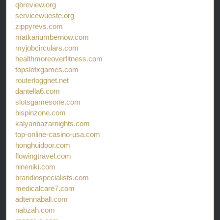
qbreview.org
servicewueste.org
zippyrevs.com
matkanumbernow.com
myjobcirculars.com
healthmoreoverfitness.com
topslotxgames.com
routerloggnet.net
dantella6.com
slotsgamesone.com
hispinzone.com
kalyanbazarnights.com
top-online-casino-usa.com
honghuidoor.com
flowingtravel.com
nineniki.com
brandiospecialists.com
medicalcare7.com
adtennaball.com
nabzah.com