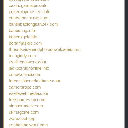
casinogambitpro.info
pokerplaymasters.info
courseoncourse.com
bantinbatdongsan247.com
bahednog.info
bahenxgek.info
pertamaskre.com
threadsvideoandphotodownloader.com
techgiddy.com
usalivenetwork.com
jackpotrushonline.info
ucnewshindi.com
freecellphonedatabase.com
gamersrope.com
exellewebmedia.com
free-gamestop.com
sinbadtravels.com
ukmagzine.com
wareztech.org
usabestnetwork.com