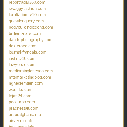
reportradar360.com
swaggyfashion.com
taraftariumtv10.com
questionquery.com
bodybuildinglegend.com
brilliant-nails.com
dandr-photography.com
dokteroce.com
journal-francais.com
justintv10.com
lawyerule.com
mediamingleseaco.com
mtsmarketingblog.com
nghekiemtien.com
wasirku.com
tejas24.com
poolturbo.com
prachestait.com
artforafghans.info
airvendio.info
healthexe.info