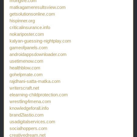
mongive.com
matkagameresultsview.com
getsolutionsonline.com
hispinner.org
criticalinsurance.info
nokariposter.com
kalyan-guessing-nightplay.com
gameofpanels.com
androidappsdownloader.com
usetimenow.com
healthblow.com
gohelpmate.com
rajdhani-satta-matka.com
writerscraft.net
elearning-childprotection.com
wrestling4mena.com
knowledgeforall.info
brand2lastio.com
usadigitalservices.com
socialhoppers.com
creativedream.net