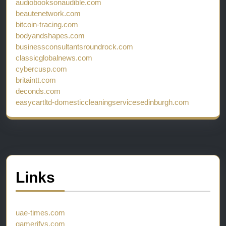
audiobooksonaudible.com
beautenetwork.com
bitcoin-tracing.com
bodyandshapes.com
businessconsultantsroundrock.com
classicglobalnews.com
cybercusp.com
britaintt.com
deconds.com
easycartltd-domesticcleaningservicesedinburgh.com
Links
uae-times.com
gamerifys.com