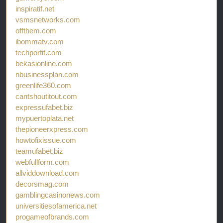
inspiratif.net
vsmsnetworks.com
offthem.com
ibommatv.com
techporfit.com
bekasionline.com
nbusinessplan.com
greenlife360.com
cantshoutitout.com
expressufabet.biz
mypuertoplata.net
thepioneerxpress.com
howtofixissue.com
teamufabet.biz
webfullform.com
allviddownload.com
decorsmag.com
gamblingcasinonews.com
universitiesofamerica.net
progameofbrands.com