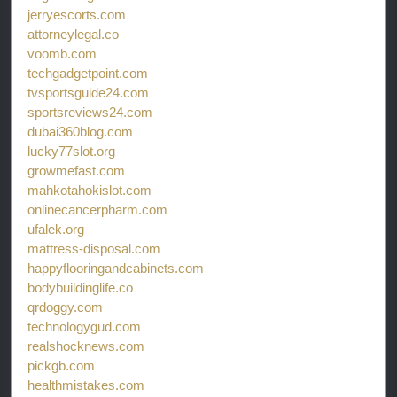
jerryescorts.com
attorneylegal.co
voomb.com
techgadgetpoint.com
tvsportsguide24.com
sportsreviews24.com
dubai360blog.com
lucky77slot.org
growmefast.com
mahkotahokislot.com
onlinecancerpharm.com
ufalek.org
mattress-disposal.com
happyflooringandcabinets.com
bodybuildinglife.co
qrdoggy.com
technologygud.com
realshocknews.com
pickgb.com
healthmistakes.com