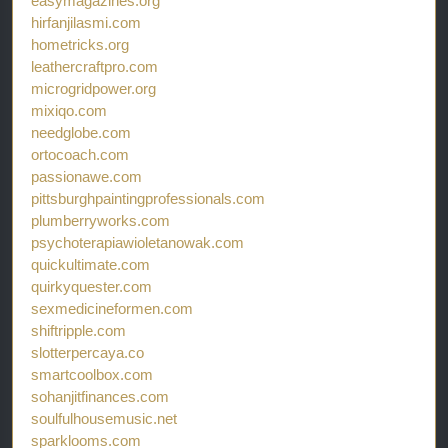
easymagazines.org
hirfanjilasmi.com
hometricks.org
leathercraftpro.com
microgridpower.org
mixiqo.com
needglobe.com
ortocoach.com
passionawe.com
pittsburghpaintingprofessionals.com
plumberryworks.com
psychoterapiawioletanowak.com
quickultimate.com
quirkyquester.com
sexmedicineformen.com
shiftripple.com
slotterpercaya.co
smartcoolbox.com
sohanjitfinances.com
soulfulhousemusic.net
sparklooms.com