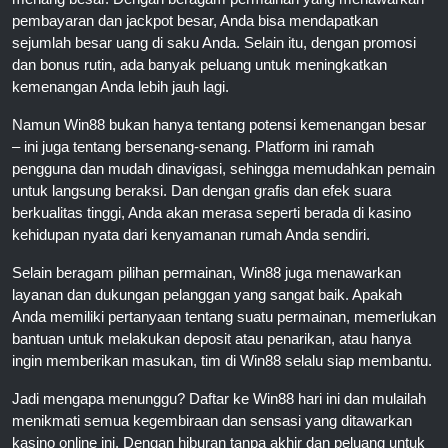
pembayaran dan jackpot besar, Anda bisa mendapatkan
sejumlah besar uang di saku Anda. Selain itu, dengan promosi
dan bonus rutin, ada banyak peluang untuk meningkatkan
kemenangan Anda lebih jauh lagi.
Namun Win88 bukan hanya tentang potensi kemenangan besar
– ini juga tentang bersenang-senang. Platform ini ramah
pengguna dan mudah dinavigasi, sehingga memudahkan pemain
untuk langsung beraksi. Dan dengan grafis dan efek suara
berkualitas tinggi, Anda akan merasa seperti berada di kasino
kehidupan nyata dari kenyamanan rumah Anda sendiri.
Selain beragam pilihan permainan, Win88 juga menawarkan
layanan dan dukungan pelanggan yang sangat baik. Apakah
Anda memiliki pertanyaan tentang suatu permainan, memerlukan
bantuan untuk melakukan deposit atau penarikan, atau hanya
ingin memberikan masukan, tim di Win88 selalu siap membantu.
Jadi mengapa menunggu? Daftar ke Win88 hari ini dan mulailah
menikmati semua kegembiraan dan sensasi yang ditawarkan
kasino online ini. Dengan hiburan tanpa akhir dan peluang untuk