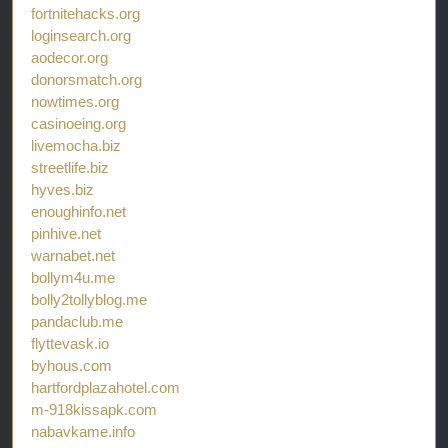
fortnitehacks.org
loginsearch.org
aodecor.org
donorsmatch.org
nowtimes.org
casinoeing.org
livemocha.biz
streetlife.biz
hyves.biz
enoughinfo.net
pinhive.net
warnabet.net
bollym4u.me
bolly2tollyblog.me
pandaclub.me
flyttevask.io
byhous.com
hartfordplazahotel.com
m-918kissapk.com
nabavkame.info