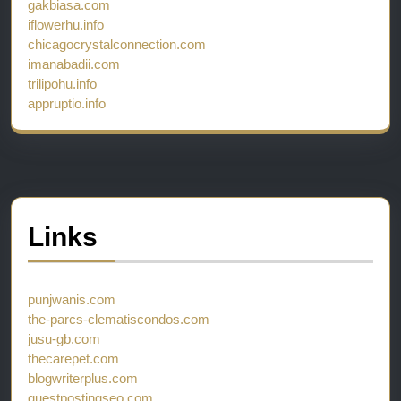
gakbiasa.com
iflowerhu.info
chicagocrystalconnection.com
imanabadii.com
trilipohu.info
appruptio.info
Links
punjwanis.com
the-parcs-clematiscondos.com
jusu-gb.com
thecarepet.com
blogwriterplus.com
guestpostingseo.com