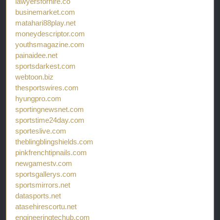
lawyersforhire.co
businemarket.com
matahari88play.net
moneydescriptor.com
youthsmagazine.com
painaidee.net
sportsdarkest.com
webtoon.biz
thesportswires.com
hyungpro.com
sportingnewsnet.com
sportstime24day.com
sporteslive.com
theblingblingshields.com
pinkfrenchtipnails.com
newgamestv.com
sportsgallerys.com
sportsmirrors.net
datasports.net
atasehirescortu.net
engineeringtechub.com