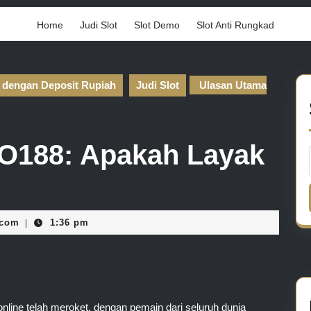
Home
Judi Slot
Slot Demo
Slot Anti Rungkad
0 dengan Deposit Rupiah
Judi Slot
Ulasan Utama
O188: Apakah Layak
admin@grofashion.com
.com
1:36 pm
|
online telah meroket, dengan pemain dari seluruh dunia