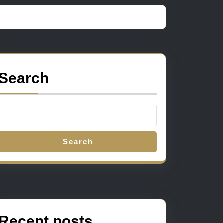
Search
Search
Recent posts