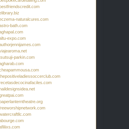
bespokecardetailing.com
bestfriendscredit.com
elibrary.biz
eczema-naturalcures.com
astro-bath.com
aghapal.com
altu-expo.com
authorjennijames.com
viajearoma.net
tsutsuji-parkin.com
agharab.com
cheapammousa.com
thepositiveladiessoccerclub.com
recetasdecocinafaciles.com
naildesignsidea.net
greatpai.com
paperlanterntheatre.org
freeworshipnetwork.com
watercraftllc.com
abourge.com
afiliixs.com