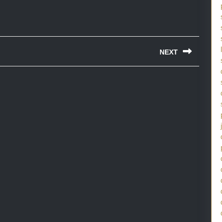
NEXT
Next
post: