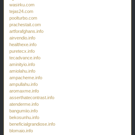
wasirku.com
tejas24.com
poolturbo.com
prachestait.com
artforafghans.info
airvendio.info
healthexe.info
puretecx.info
tecadvance.info
aminityio.info
amiolahu.info
ampacheme.info
ampullahu.info
aromaxme.info
asserthatecontrast.info
atenderme.info
bangumiio.info
bekosunhu.info
beneficialgrandiose.info
blomaio.info