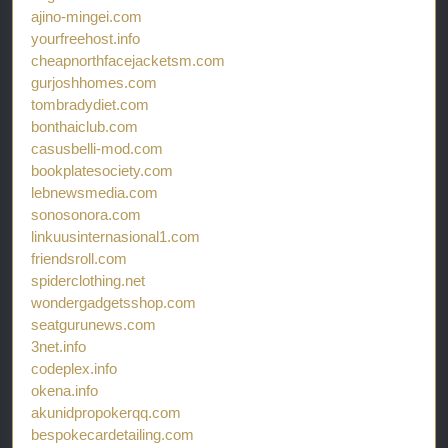
ajino-mingei.com
yourfreehost.info
cheapnorthfacejacketsm.com
gurjoshhomes.com
tombradydiet.com
bonthaiclub.com
casusbelli-mod.com
bookplatesociety.com
lebnewsmedia.com
sonosonora.com
linkuusinternasional1.com
friendsroll.com
spiderclothing.net
wondergadgetsshop.com
seatgurunews.com
3net.info
codeplex.info
okena.info
akunidpropokerqq.com
bespokecardetailing.com