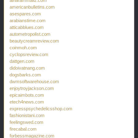
alharammallz.com
americanbulletins.com
asespares.com
arabianstime.com
atticabblues.com
autometropolist.com
beautycreamreview.com
coinmoh.com
cyclopsreview.com
dattgen.com
didoivatnang.com
dogsbarks.com
dwmsoftwarehouse.com
enjoytroyjackson.com
epicaimbots.com
etech4news.com
expresspsychedelicsshop.com
fashionistani.com
feelingswed.com
firecabal.com
forbessmagazine.com