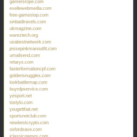
gamersrope.com
exellewebmedia.com
free-gamestop.com
sinbadtravels.com
ukmagzine.com
wareztech.org
usabestnetwork.com
jessepinkmanoutfit.com
umailsend.com
retarys.com
fasterformationcpf.com
goldensnuggles.com
lookbattlemap.com
buyrdpservice.com
yesport.net
tostylo.com
yougetthat.net
sportsnetclub.com
newbestcrypto.com
oxfordsave.com
iclassicgames.com