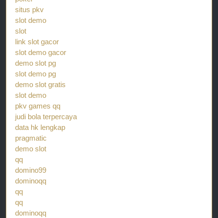
situs pkv
slot demo
slot
link slot gacor
slot demo gacor
demo slot pg
slot demo pg
demo slot gratis
slot demo
pkv games qq
judi bola terpercaya
data hk lengkap
pragmatic
demo slot
qq
domino99
dominoqq
qq
qq
dominoqq