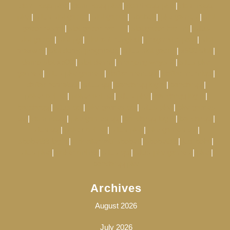
dominoqq pkv
|
dominoqq pkv
|
dominoqq pkv
|
dominoqq
pkv
|
situs slot gacor
|
slot gacor
|
sbobet
|
pkv games
|
slot
gacor resmi
|
slot gacor hari ini
|
slot gacor hari ini
|
situs
slot gacor
|
slot pg
|
slot anti rungkat
|
pragmatic play
|
slot
maxwin
|
slot demo pragmatic
|
situs slot gacor
|
x500 slot
|
demo slot x500
|
slot demo
|
mahjong ways 2
|
situs pkv
games
|
situs pkv games
|
daftar menuqq
|
daftar murniqq
|
daftar hematqq
|
situs qq
|
bandarqq login
|
bandarqq
|
poker online
|
poker online
|
situs pkv
|
bandarqq login
|
bandarqq
|
situs qq
|
pkv games qq
|
situs pkv
|
pkv games
qq
|
dominoqq
|
pkv games qq
|
bandarqq login
|
bandarqq
|
situs qq
|
poker online
|
situs pkv
|
pkv games qq
|
sbobet88 login
|
link alternatif sbobet
|
sbobet88
|
judi bola
|
situs pkv
|
poker online
|
situs qq
|
situs pkv games
|
pkv
|
bandarqq pkv
Archives
August 2026
July 2026