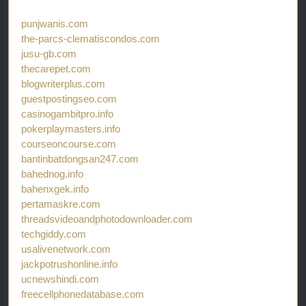
punjwanis.com
the-parcs-clematiscondos.com
jusu-gb.com
thecarepet.com
blogwriterplus.com
guestpostingseo.com
casinogambitpro.info
pokerplaymasters.info
courseoncourse.com
bantinbatdongsan247.com
bahednog.info
bahenxgek.info
pertamaskre.com
threadsvideoandphotodownloader.com
techgiddy.com
usalivenetwork.com
jackpotrushonline.info
ucnewshindi.com
freecellphonedatabase.com