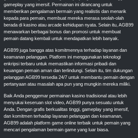
gameplay yang imersif. Permainan ini dirancang untuk
memberikan pengalaman bermain yang realistis dan menarik
kepada para pemain, membuat mereka merasa seolah-olah
berada di kasino atau arcade kehidupan nyata. Selain itu, AGB99
menawarkan berbagai bonus dan promosi untuk membuat
pemain datang kembali untuk mendapatkan lebih banyak.
AGB99 juga bangga atas komitmennya terhadap layanan dan
keamanan pelanggan. Platform ini menggunakan teknologi
enkripsi terbaru untuk memastikan informasi pribadi dan
keuangan pemain aman dan terlindungi. Selain itu, tim dukungan
pelanggan AGB99 tersedia 24/7 untuk membantu pemain dengan
pertanyaan atau masalah apa pun yang mungkin mereka miliki.
Baik Anda penggemar permainan kasino tradisional atau lebih
menyukai keseruan slot video, AGB99 punya sesuatu untuk
Anda. Dengan grafis berkualitas tinggi, gameplay yang imersif,
dan komitmen terhadap layanan pelanggan dan keamanan,
AGB99 adalah platform game online terbaik untuk pemain yang
mencari pengalaman bermain game yang luar biasa.