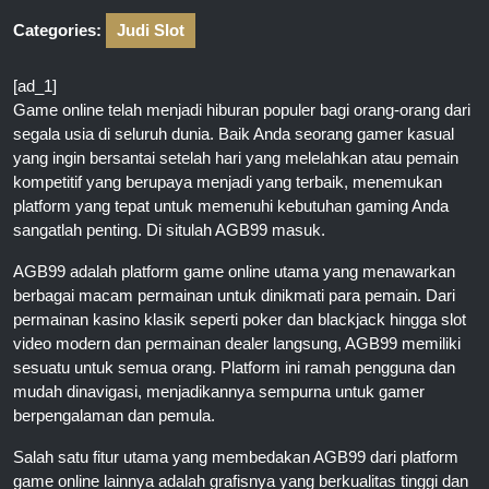
Categories:
Judi Slot
[ad_1]
Game online telah menjadi hiburan populer bagi orang-orang dari
segala usia di seluruh dunia. Baik Anda seorang gamer kasual
yang ingin bersantai setelah hari yang melelahkan atau pemain
kompetitif yang berupaya menjadi yang terbaik, menemukan
platform yang tepat untuk memenuhi kebutuhan gaming Anda
sangatlah penting. Di situlah AGB99 masuk.
AGB99 adalah platform game online utama yang menawarkan
berbagai macam permainan untuk dinikmati para pemain. Dari
permainan kasino klasik seperti poker dan blackjack hingga slot
video modern dan permainan dealer langsung, AGB99 memiliki
sesuatu untuk semua orang. Platform ini ramah pengguna dan
mudah dinavigasi, menjadikannya sempurna untuk gamer
berpengalaman dan pemula.
Salah satu fitur utama yang membedakan AGB99 dari platform
game online lainnya adalah grafisnya yang berkualitas tinggi dan