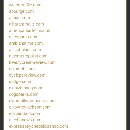
watercraftllc.com
abourge.com
afiliixs.com
alharammallz.com
americanbulletins.com
asespares.com
arabianstime.com
atticabblues.com
autometropolist.com
beautycreamreview.com
coinmoh.com
cyclopsreview.com
dattgen.com
didoivatnang.com
dogsbarks.com
dwmsoftwarehouse.com
enjoytroyjackson.com
epicaimbots.com
etech4news.com
expresspsychedelicsshop.com