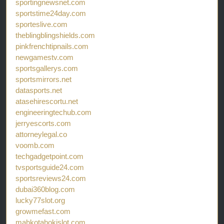
sportingnewsnet.com
sportstime24day.com
sporteslive.com
theblingblingshields.com
pinkfrenchtipnails.com
newgamestv.com
sportsgallerys.com
sportsmirrors.net
datasports.net
atasehirescortu.net
engineeringtechub.com
jerryescorts.com
attorneylegal.co
voomb.com
techgadgetpoint.com
tvsportsguide24.com
sportsreviews24.com
dubai360blog.com
lucky77slot.org
growmefast.com
mahkotahokislot.com