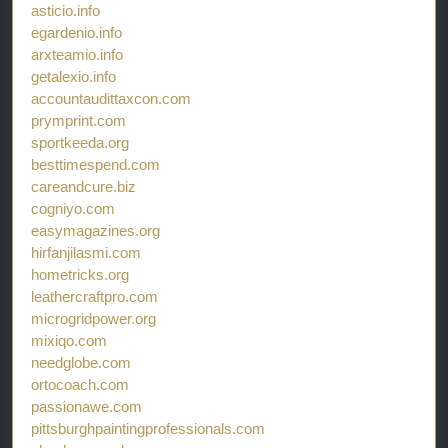
asticio.info
egardenio.info
arxteamio.info
getalexio.info
accountaudittaxcon.com
prymprint.com
sportkeeda.org
besttimespend.com
careandcure.biz
cogniyo.com
easymagazines.org
hirfanjilasmi.com
hometricks.org
leathercraftpro.com
microgridpower.org
mixiqo.com
needglobe.com
ortocoach.com
passionawe.com
pittsburghpaintingprofessionals.com