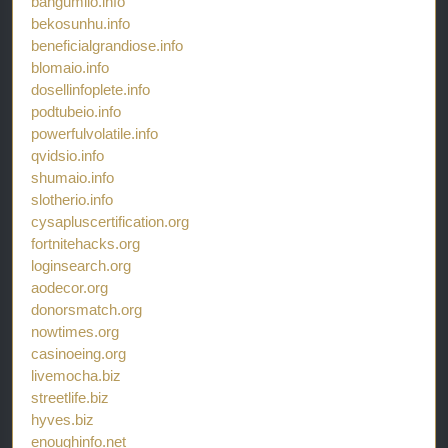
bangumiio.info
bekosunhu.info
beneficialgrandiose.info
blomaio.info
dosellinfoplete.info
podtubeio.info
powerfulvolatile.info
qvidsio.info
shumaio.info
slotherio.info
cysapluscertification.org
fortnitehacks.org
loginsearch.org
aodecor.org
donorsmatch.org
nowtimes.org
casinoeing.org
livemocha.biz
streetlife.biz
hyves.biz
enoughinfo.net