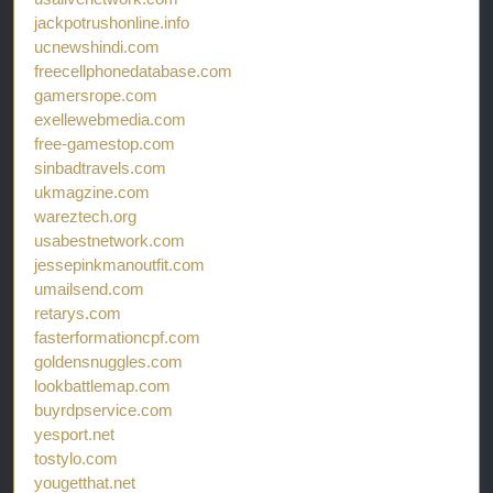
jackpotrushonline.info
ucnewshindi.com
freecellphonedatabase.com
gamersrope.com
exellewebmedia.com
free-gamestop.com
sinbadtravels.com
ukmagzine.com
wareztech.org
usabestnetwork.com
jessepinkmanoutfit.com
umailsend.com
retarys.com
fasterformationcpf.com
goldensnuggles.com
lookbattlemap.com
buyrdpservice.com
yesport.net
tostylo.com
yougetthat.net