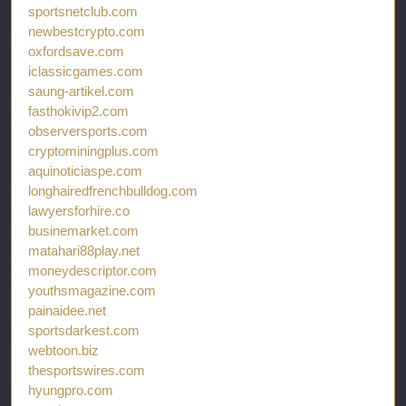
sportsnetclub.com
newbestcrypto.com
oxfordsave.com
iclassicgames.com
saung-artikel.com
fasthokivip2.com
observersports.com
cryptominingplus.com
aquinoticiaspe.com
longhairedfrenchbulldog.com
lawyersforhire.co
businemarket.com
matahari88play.net
moneydescriptor.com
youthsmagazine.com
painaidee.net
sportsdarkest.com
webtoon.biz
thesportswires.com
hyungpro.com