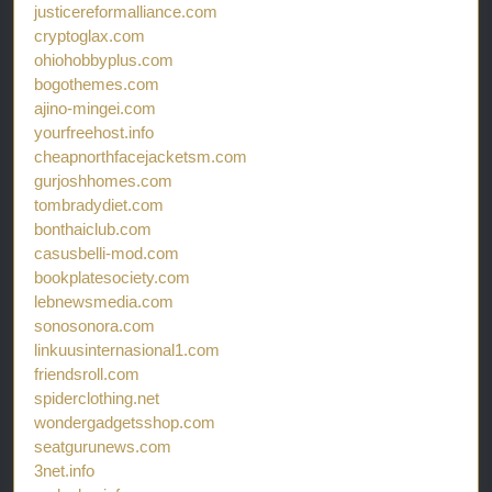
justicereformalliance.com
cryptoglax.com
ohiohobbyplus.com
bogothemes.com
ajino-mingei.com
yourfreehost.info
cheapnorthfacejacketsm.com
gurjoshhomes.com
tombradydiet.com
bonthaiclub.com
casusbelli-mod.com
bookplatesociety.com
lebnewsmedia.com
sonosonora.com
linkuusinternasional1.com
friendsroll.com
spiderclothing.net
wondergadgetsshop.com
seatgurunews.com
3net.info