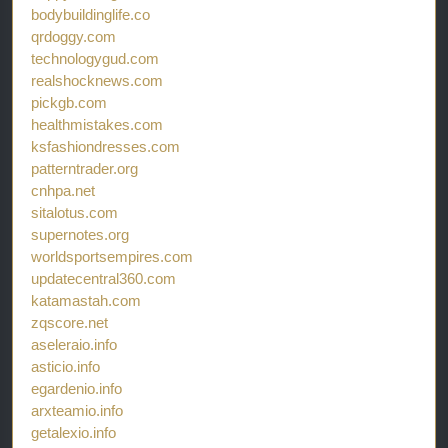
bodybuildinglife.co
qrdoggy.com
technologygud.com
realshocknews.com
pickgb.com
healthmistakes.com
ksfashiondresses.com
patterntrader.org
cnhpa.net
sitalotus.com
supernotes.org
worldsportsempires.com
updatecentral360.com
katamastah.com
zqscore.net
aseleraio.info
asticio.info
egardenio.info
arxteamio.info
getalexio.info