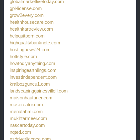
globalmarketlivetoday.com
gpl-license.com
grow2every.com
healthhousecare.com
healthkartreview.com
helpquitporn.com
highqualitybanknote.com
hostingnews24.com
hottstyle.com
howtodiyanything.com
inspiringearthlings.com
investindependent.com
kralbozguncu1.com
landscapinggainesvillefl.com
maisonhauturier.com
mascreator.com
menafahmi.com
mukhtarmeer.com
nascartoday.com
nqted.com
nzdriverlicence.com