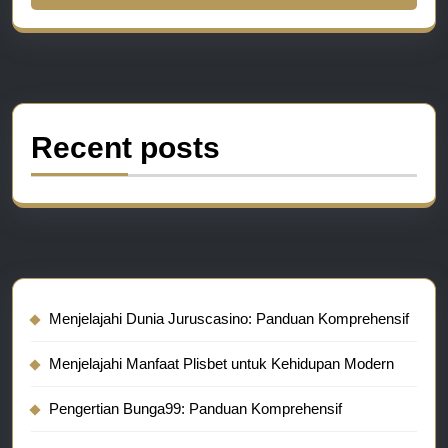
Recent posts
Menjelajahi Dunia Juruscasino: Panduan Komprehensif
Menjelajahi Manfaat Plisbet untuk Kehidupan Modern
Pengertian Bunga99: Panduan Komprehensif