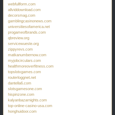
webfullform.com
allviddownload.com
decorsmag.com
gamblingcasinonews.com
universitiesofamerica.net
progameofbrands.com
qbreview.org
servicewueste.org
zippyrevs.com
matkanumbernow.com
myjobcirculars.com
healthmoreoverfitness.com
topslotxgames.com
routerloggnet.net
dantella6.com
slotsgamesone.com
hispinzone.com
kalyanbazarnights.com
top-online-casino-usa.com
honghuidoor.com