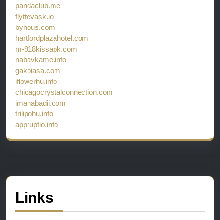
pandaclub.me
flyttevask.io
byhous.com
hartfordplazahotel.com
m-918kissapk.com
nabavkame.info
gakbiasa.com
iflowerhu.info
chicagocrystalconnection.com
imanabadii.com
trilipohu.info
appruptio.info
Links