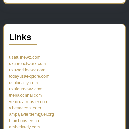
Links
usafullnewz.com
uktimenetwork.com
usaworldnewz.com
todayusaexplore.com
usalocality.com
usafournewz.com
thebalochhal.com
vehicularmaster.com
vibesaccent.com
ampajavierdemiguel.org
brainboosters.co
amberlately.com