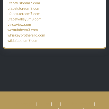
ufabetuskedm7.com
ufabetutoredm3.com
ufabetutoredm7.com
ufabetvalleyum3.com
veloxview.com
westufabetm3.com
whiskeybrothersllc.com
wildufabetum7.com
menuqq pkv
|
situs qq
|
pkv
|
pkv
|
dominoqq pkv
|