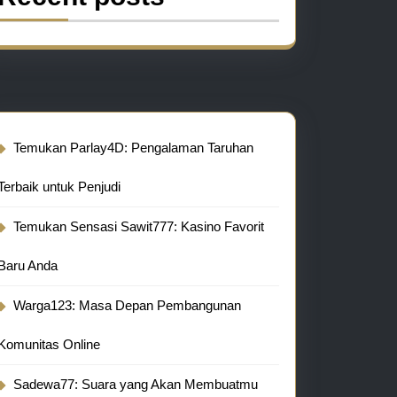
Temukan Parlay4D: Pengalaman Taruhan
Terbaik untuk Penjudi
Temukan Sensasi Sawit777: Kasino Favorit
Baru Anda
Warga123: Masa Depan Pembangunan
Komunitas Online
Sadewa77: Suara yang Akan Membuatmu