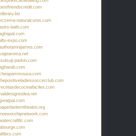
bespokecardetailing.com
bestfriendscredit.com
elibrary.biz
eczema-naturalcures.com
astro-bath.com
aghapal.com
altu-expo.com
authorjennijames.com
viajearoma.net
tsutsuji-parkin.com
agharab.com
cheapammousa.com
thepositiveladiessoccerclub.com
recetasdecocinafaciles.com
naildesignsidea.net
greatpai.com
paperlanterntheatre.org
freeworshipnetwork.com
watercraftllc.com
abourge.com
afiliixs.com