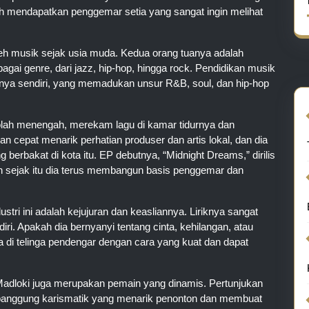
ah mendapatkan penggemar setia yang sangat ingin melihat
 oleh musik sejak usia muda. Kedua orang tuanya adalah
ai genre, dari jazz, hip-hop, hingga rock. Pendidikan musik
anya sendiri, yang memadukan unsur R&B, soul, dan hip-hop
olah menengah, merekam lagu di kamar tidurnya dan
epat menarik perhatian produser dan artis lokal, dan dia
berbakat di kota itu. EP debutnya, “Midnight Dreams,” dirilis
an sejak itu dia terus membangun basis penggemar dan
stri ini adalah kejujuran dan keasliannya. Liriknya sangat
iri. Apakah dia bernyanyi tentang cinta, kehilangan, atau
a di telinga pendengar dengan cara yang kuat dan dapat
 Madloki juga merupakan pemain yang dinamis. Pertunjukan
 panggung karismatik yang menarik penonton dan membuat