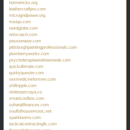
hometricks.org
leathercraftpro.com
microgridpower.org
mixiqo.com
needglobe.com
ortocoach.com
passionawe.com
pittsburghpaintingprofessionals.com
plumberryworks.com
psychoterapiawioletanowak.com
quickultimate.com
quirkyquester.com
sexmedicineformen.com
shiftripple.com
slotterpercaya.co
smartcoolbox.com
sohanjitfinances.com
soulfulhousemusic.net
sparklooms.com
tacticalcontractingllc.com