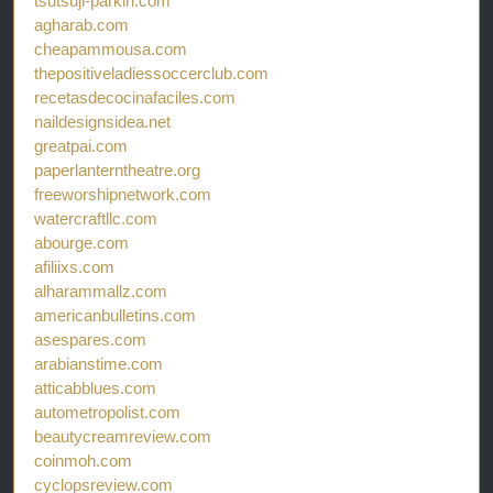
tsutsuji-parkin.com
agharab.com
cheapammousa.com
thepositiveladiessoccerclub.com
recetasdecocinafaciles.com
naildesignsidea.net
greatpai.com
paperlanterntheatre.org
freeworshipnetwork.com
watercraftllc.com
abourge.com
afiliixs.com
alharammallz.com
americanbulletins.com
asespares.com
arabianstime.com
atticabblues.com
autometropolist.com
beautycreamreview.com
coinmoh.com
cyclopsreview.com