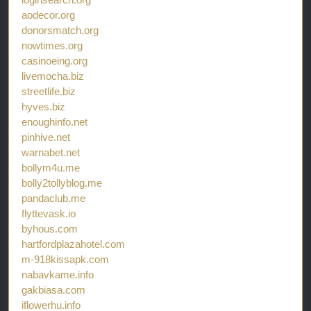
aodecor.org
donorsmatch.org
nowtimes.org
casinoeing.org
livemocha.biz
streetlife.biz
hyves.biz
enoughinfo.net
pinhive.net
warnabet.net
bollym4u.me
bolly2tollyblog.me
pandaclub.me
flyttevask.io
byhous.com
hartfordplazahotel.com
m-918kissapk.com
nabavkame.info
gakbiasa.com
iflowerhu.info