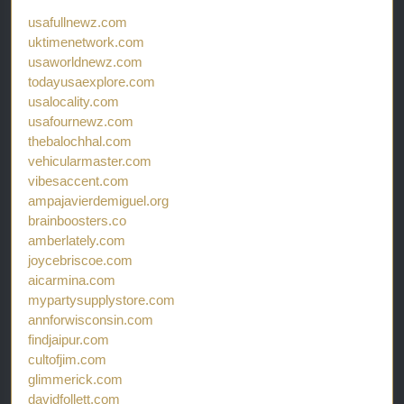
usafullnewz.com
uktimenetwork.com
usaworldnewz.com
todayusaexplore.com
usalocality.com
usafournewz.com
thebalochhal.com
vehicularmaster.com
vibesaccent.com
ampajavierdemiguel.org
brainboosters.co
amberlately.com
joycebriscoe.com
aicarmina.com
mypartysupplystore.com
annforwisconsin.com
findjaipur.com
cultofjim.com
glimmerick.com
davidfollett.com