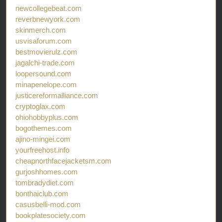
newcollegebeat.com
reverbnewyork.com
skinmerch.com
usvisaforum.com
bestmovierulz.com
jagalchi-trade.com
loopersound.com
minapenelope.com
justicereformalliance.com
cryptoglax.com
ohiohobbyplus.com
bogothemes.com
ajino-mingei.com
yourfreehost.info
cheapnorthfacejacketsm.com
gurjoshhomes.com
tombradydiet.com
bonthaiclub.com
casusbelli-mod.com
bookplatesociety.com