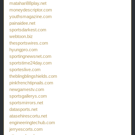
matahari88play.net
moneydescriptor.com
youthsmagazine.com
painaidee.net
sportsdarkest.com
webtoon.biz
thesportswires.com
hyungpro.com
sportingnewsnet.com
sportstime24day.com
sporteslive.com
theblingblingshields.com
pinkfrenchtipnails.com
newgamestv.com
sportsgallerys.com
sportsmirrors.net
datasports.net
atasehirescortu.net
engineeringtechub.com
jerryescorts.com