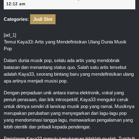
23,
12:12 am
2025
Categories:
Judi Slot
[ad_1]
Temui Kaya33: Artis yang Mendefinisikan Ulang Dunia Musik
Pop
Dalam dunia musik pop, selalu ada artis yang mendobrak
batasan dan menantang status quo. Salah satu artis tersebut
adalah Kaya33, seorang bintang baru yang mendefinisikan ulang
apa artinya menjadi musisi pop.
Dengan perpaduan unik antara irama elektronik, vokal yang
penuh perasaan, dan lirik introspektif, Kaya33 mengukir ceruk
untuk dirinya sendiri di lanskap musik pop yang ramai. Musiknya
merupakan perubahan yang menyegarkan dari lagu-lagu pop
yang mendominasi tangga lagu, menawarkan pengalaman yang
lebih otentik dan pribadi kepada pendengar.
Perjalanan Kaya33 menuju kesuksesan tidaklah mudah. Tumbuh