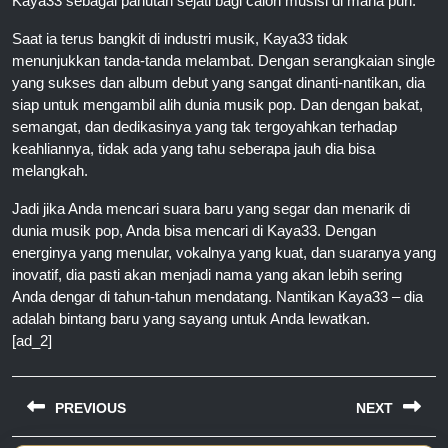
Kaya33 sebagai panutan sejati bagi calon musisi di mana pun.
Saat ia terus bangkit di industri musik, Kaya33 tidak
menunjukkan tanda-tanda melambat. Dengan serangkaian single
yang sukses dan album debut yang sangat dinanti-nantikan, dia
siap untuk mengambil alih dunia musik pop. Dan dengan bakat,
semangat, dan dedikasinya yang tak tergoyahkan terhadap
keahliannya, tidak ada yang tahu seberapa jauh dia bisa
melangkah.
Jadi jika Anda mencari suara baru yang segar dan menarik di
dunia musik pop, Anda bisa mencari di Kaya33. Dengan
energinya yang menular, vokalnya yang kuat, dan suaranya yang
inovatif, dia pasti akan menjadi nama yang akan lebih sering
Anda dengar di tahun-tahun mendatang. Nantikan Kaya33 – dia
adalah bintang baru yang sayang untuk Anda lewatkan.
[ad_2]
Post
PREVIOUS
NEXT
navigation