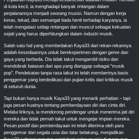
di kota kecil, ia menghadapi banyak rintangan dalam
perjalanannya menjadi seorang musisi. Namun dengan kerja
keras, tekad, dan semangat tiada henti terhadap karyanya, ia
telah mengatasi setiap rintangan dan muncul sebagai kekuatan
sejati yang harus diperhitungkan dalam industri musik.
Salah satu hal yang membedakan Kaya33 dari rekan-rekannya
adalah kesediaannya untuk bereksperimen dengan genre dan
gaya yang berbeda. Dia tidak takut mengambil risiko dan
mendobrak batasan dari apa yang dianggap sebagai “musik
pop”. Pendekatan tanpa rasa takut ini telah memberinya basis
penggemar yang berdedikasi dan pujian kritis dari kritikus musik
di seluruh dunia.
Tapi bukan hanya musik Kaya33 yang menarik perhatian – tapi
juga pesan kuatnya tentang pemberdayaan diri dan cinta diri.
Melalui liriknya, ia mendorong pendengar untuk menerima jati diri
mereka dan tidak pernah takut untuk mengejar impian mereka.
Pesan positif dan pemberdayaan ini telah diterima oleh para
penggemar dari segala usia dan latar belakang, menjadikan