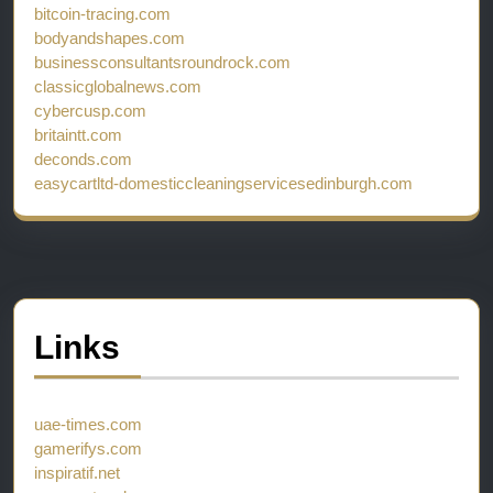
bitcoin-tracing.com
bodyandshapes.com
businessconsultantsroundrock.com
classicglobalnews.com
cybercusp.com
britaintt.com
deconds.com
easycartltd-domesticcleaningservicesedinburgh.com
Links
uae-times.com
gamerifys.com
inspiratif.net