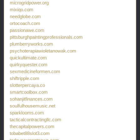
microgridpower.org
mixiqo.com
needglobe.com
ortocoach.com
passionawe.com
pittsburghpaintingprofessionals.com
plumberryworks.com
psychoterapiawioletanowak.com
quickultimate.com
quirkyquester.com
sexmedicineformen.com
shiftripple.com
slotterpercaya.co
smartcoolbox.com
sohanjitfinances.com
soulfulhousemusic.net
sparklooms.com
tacticalcontractingllc.com
thecapitalpowers.com
tobabet88slot3.com