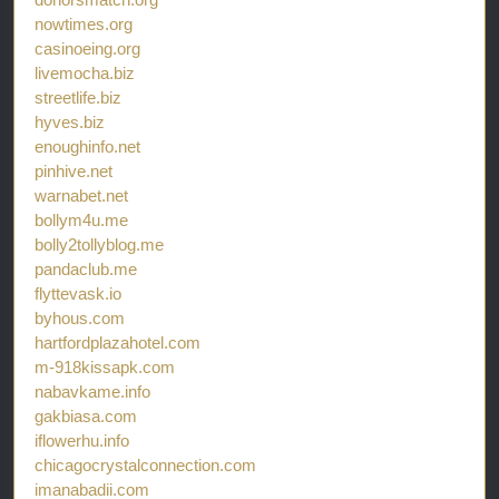
nowtimes.org
casinoeing.org
livemocha.biz
streetlife.biz
hyves.biz
enoughinfo.net
pinhive.net
warnabet.net
bollym4u.me
bolly2tollyblog.me
pandaclub.me
flyttevask.io
byhous.com
hartfordplazahotel.com
m-918kissapk.com
nabavkame.info
gakbiasa.com
iflowerhu.info
chicagocrystalconnection.com
imanabadii.com