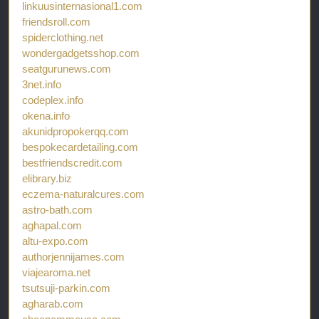
linkuusinternasional1.com
friendsroll.com
spiderclothing.net
wondergadgetsshop.com
seatgurunews.com
3net.info
codeplex.info
okena.info
akunidpropokerqq.com
bespokecardetailing.com
bestfriendscredit.com
elibrary.biz
eczema-naturalcures.com
astro-bath.com
aghapal.com
altu-expo.com
authorjennijames.com
viajearoma.net
tsutsuji-parkin.com
agharab.com