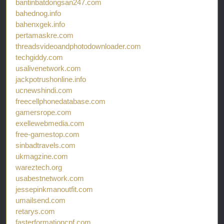
bantinbatdongsan247.com
bahednog.info
bahenxgek.info
pertamaskre.com
threadsvideoandphotodownloader.com
techgiddy.com
usalivenetwork.com
jackpotrushonline.info
ucnewshindi.com
freecellphonedatabase.com
gamersrope.com
exellewebmedia.com
free-gamestop.com
sinbadtravels.com
ukmagzine.com
wareztech.org
usabestnetwork.com
jessepinkmanoutfit.com
umailsend.com
retarys.com
fasterformationcpf.com