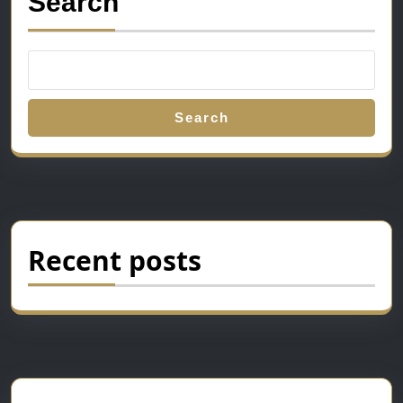
Search
Search
Recent posts