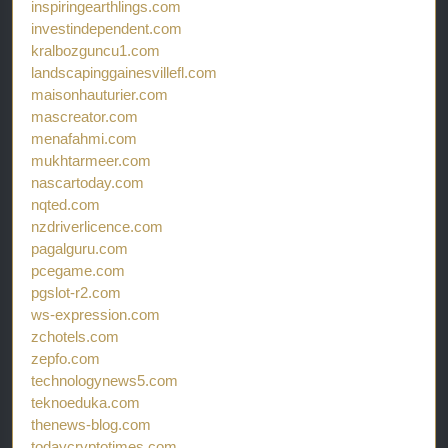
inspiringearthlings.com
investindependent.com
kralbozguncu1.com
landscapinggainesvillefl.com
maisonhauturier.com
mascreator.com
menafahmi.com
mukhtarmeer.com
nascartoday.com
nqted.com
nzdriverlicence.com
pagalguru.com
pcegame.com
pgslot-r2.com
ws-expression.com
zchotels.com
zepfo.com
technologynews5.com
teknoeduka.com
thenews-blog.com
todaycryptotimes.com