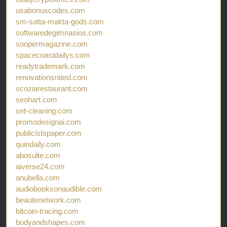
usabonuscodes.com
sm-satta-makta-gods.com
softwaredegimnasios.com
soopermagazine.com
spacecoastdailys.com
readytrademark.com
renovationsrated.com
scoziarestaurant.com
seohart.com
set-cleaning.com
promodesignai.com
publicistspaper.com
quindaily.com
abosulte.com
aiverse24.com
anubella.com
audiobooksonaudible.com
beautenetwork.com
bitcoin-tracing.com
bodyandshapes.com