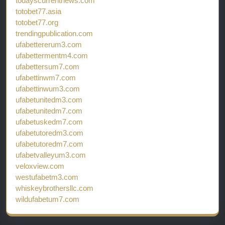
todayscurrentnews.com
totobet77.asia
totobet77.org
trendingpublication.com
ufabettererum3.com
ufabettermentm4.com
ufabettersum7.com
ufabettinwm7.com
ufabettinwum3.com
ufabetunitedm3.com
ufabetunitedm7.com
ufabetuskedm7.com
ufabetutoredm3.com
ufabetutoredm7.com
ufabetvalleyum3.com
veloxview.com
westufabetm3.com
whiskeybrothersllc.com
wildufabetum7.com