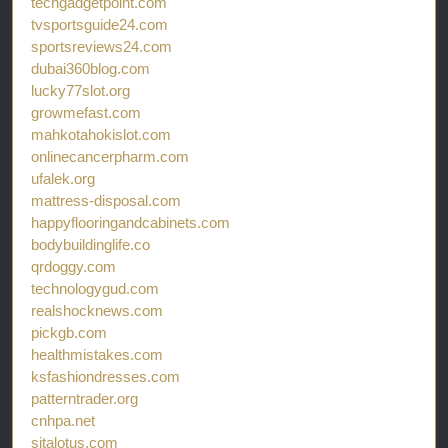
techgadgetpoint.com
tvsportsguide24.com
sportsreviews24.com
dubai360blog.com
lucky77slot.org
growmefast.com
mahkotahokislot.com
onlinecancerpharm.com
ufalek.org
mattress-disposal.com
happyflooringandcabinets.com
bodybuildinglife.co
qrdoggy.com
technologygud.com
realshocknews.com
pickgb.com
healthmistakes.com
ksfashiondresses.com
patterntrader.org
cnhpa.net
sitalotus.com