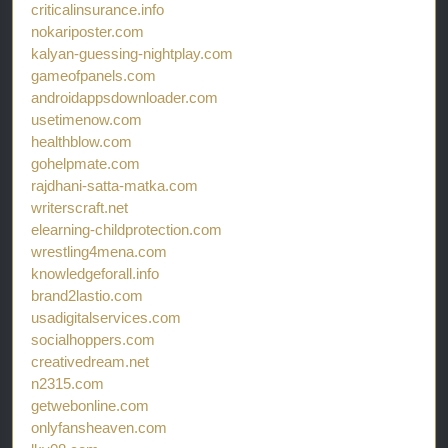
criticalinsurance.info
nokariposter.com
kalyan-guessing-nightplay.com
gameofpanels.com
androidappsdownloader.com
usetimenow.com
healthblow.com
gohelpmate.com
rajdhani-satta-matka.com
writerscraft.net
elearning-childprotection.com
wrestling4mena.com
knowledgeforall.info
brand2lastio.com
usadigitalservices.com
socialhoppers.com
creativedream.net
n2315.com
getwebonline.com
onlyfansheaven.com