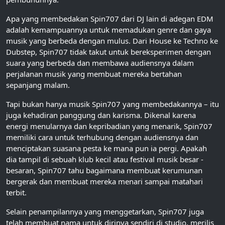
Apa yang membedakan Spin707 dari DJ lain di adegan EDM
adalah kemampuannya untuk memadukan genre dan gaya
musik yang berbeda dengan mulus. Dari House ke Techno ke
Dubstep, Spin707 tidak takut untuk bereksperimen dengan
suara yang berbeda dan membawa audiensnya dalam
perjalanan musik yang membuat mereka bertahan
sepanjang malam.
Tapi bukan hanya musik Spin707 yang membedakannya – itu
juga kehadiran panggung dan karisma. Dikenal karena
energi menularnya dan kepribadian yang menarik, Spin707
memiliki cara untuk terhubung dengan audiensnya dan
menciptakan suasana pesta ke mana pun ia pergi. Apakah
dia tampil di sebuah klub kecil atau festival musik besar -
besaran, Spin707 tahu bagaimana membuat kerumunan
bergerak dan membuat mereka menari sampai matahari
terbit.
Selain penampilannya yang menggetarkan, Spin707 juga
telah membuat nama untuk dirinya sendiri di studio, merilis