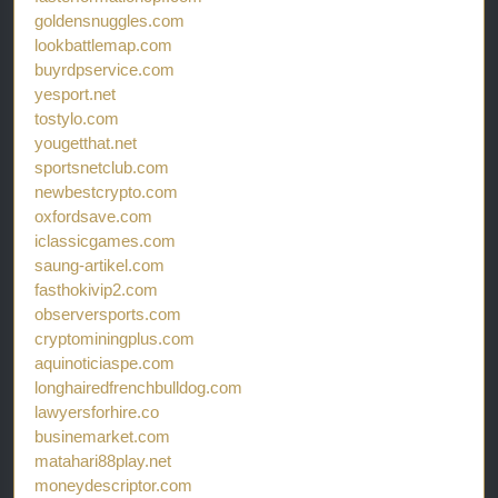
goldensnuggles.com
lookbattlemap.com
buyrdpservice.com
yesport.net
tostylo.com
yougetthat.net
sportsnetclub.com
newbestcrypto.com
oxfordsave.com
iclassicgames.com
saung-artikel.com
fasthokivip2.com
observersports.com
cryptominingplus.com
aquinoticiaspe.com
longhairedfrenchbulldog.com
lawyersforhire.co
businemarket.com
matahari88play.net
moneydescriptor.com