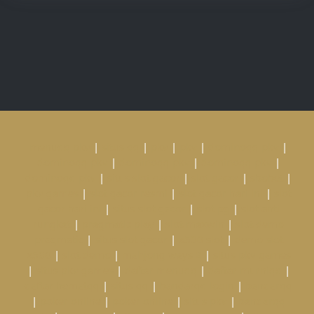
menuqq pkv
|
situs qq
|
pkv
|
pkv
|
dominoqq pkv
|
dominoqq pkv
|
dominoqq pkv
|
dominoqq pkv
|
dominoqq pkv
|
situs slot gacor
|
slot gacor
|
sbobet
|
pkv games
|
slot gacor resmi
|
slot gacor hari ini
|
slot
gacor hari ini
|
situs slot gacor
|
slot pg
|
slot anti
rungkat
|
pragmatic play
|
slot maxwin
|
slot demo
pragmatic
|
situs slot gacor
|
x500 slot
|
demo slot
x500
|
slot demo
|
mahjong ways 2
|
situs pkv games
|
situs pkv games
|
daftar menuqq
|
daftar murniqq
|
daftar hematqq
|
situs qq
|
bandarqq login
|
bandarqq
|
poker online
|
poker online
|
situs pkv
|
bandarqq