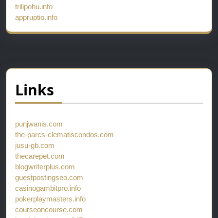
trilipohu.info
appruptio.info
Links
punjwanis.com
the-parcs-clematiscondos.com
jusu-gb.com
thecarepet.com
blogwriterplus.com
guestpostingseo.com
casinogambitpro.info
pokerplaymasters.info
courseoncourse.com