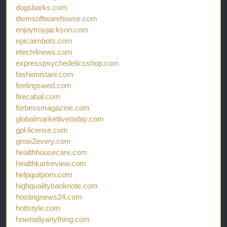
dogsbarks.com
dwmsoftwarehouse.com
enjoytroyjackson.com
epicaimbots.com
etech4news.com
expresspsychedelicsshop.com
fashionistani.com
feelingswed.com
firecabal.com
forbessmagazine.com
globalmarketlivetoday.com
gpl-license.com
grow2every.com
healthhousecare.com
healthkartreview.com
helpquitporn.com
highqualitybanknote.com
hostingnews24.com
hottstyle.com
howtodiyanything.com