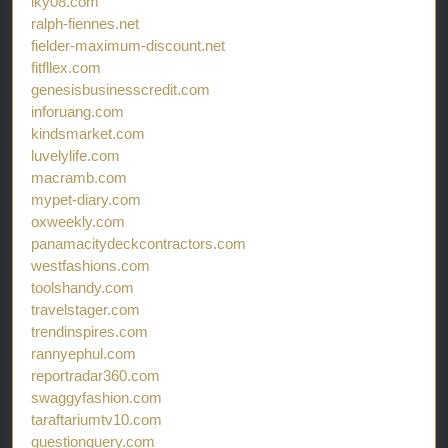
lky08.com
ralph-fiennes.net
fielder-maximum-discount.net
fitfllex.com
genesisbusinesscredit.com
inforuang.com
kindsmarket.com
luvelylife.com
macramb.com
mypet-diary.com
oxweekly.com
panamacitydeckcontractors.com
westfashions.com
toolshandy.com
travelstager.com
trendinspires.com
rannyephul.com
reportradar360.com
swaggyfashion.com
taraftariumtv10.com
questionquery.com