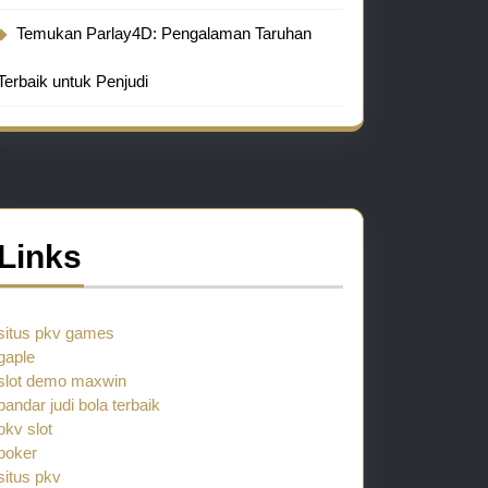
Temukan Parlay4D: Pengalaman Taruhan
Terbaik untuk Penjudi
Links
situs pkv games
gaple
slot demo maxwin
bandar judi bola terbaik
pkv slot
poker
situs pkv