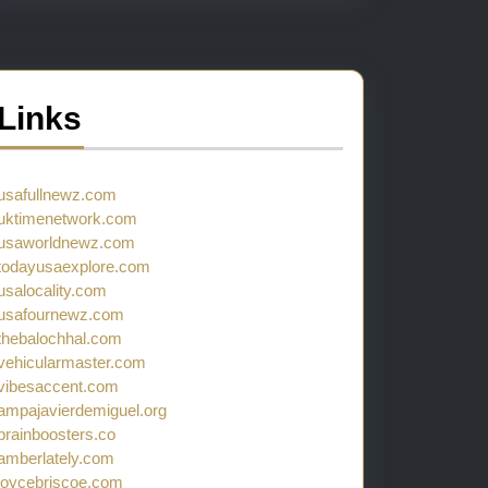
Links
usafullnewz.com
uktimenetwork.com
usaworldnewz.com
todayusaexplore.com
usalocality.com
usafournewz.com
thebalochhal.com
vehicularmaster.com
vibesaccent.com
ampajavierdemiguel.org
brainboosters.co
amberlately.com
joycebriscoe.com