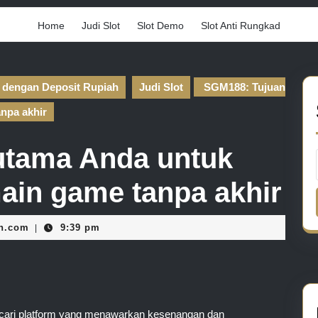
Home
Judi Slot
Slot Demo
Slot Anti Rungkad
0 dengan Deposit Rupiah
Judi Slot
SGM188: Tujuan
npa akhir
utama Anda untuk
ain game tanpa akhir
admin@grofashion.com
n.com
9:39 pm
|
ari platform yang menawarkan kesenangan dan