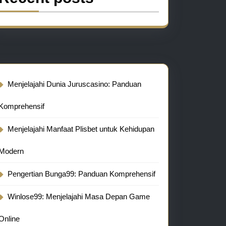
Menjelajahi Dunia Juruscasino: Panduan
Komprehensif
Menjelajahi Manfaat Plisbet untuk Kehidupan
Modern
Pengertian Bunga99: Panduan Komprehensif
Winlose99: Menjelajahi Masa Depan Game
Online