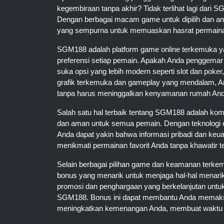
kegembiraan tanpa akhir? Tidak terlihat lagi dari
Dengan berbagai macam game untuk dipilih dan 
yang sempurna untuk memuaskan hasrat permain
SGM188 adalah platform game online terkemuka 
preferensi setiap pemain. Apakah Anda penggemar g
suka opsi yang lebih modern seperti slot dan pok
grafik terkemuka dan gameplay yang mendalam, An
tanpa harus meninggalkan kenyamanan rumah Anda
Salah satu hal terbaik tentang SGM188 adalah k
dan aman untuk semua pemain. Dengan teknologi e
Anda dapat yakin bahwa informasi pribadi dan keuan
menikmati permainan favorit Anda tanpa khawatir t
Selain berbagai pilihan game dan keamanan terk
bonus yang menarik untuk menjaga hal-hal menarik
promosi dan penghargaan yang berkelanjutan untuk 
SGM188. Bonus ini dapat membantu Anda memaks
meningkatkan kemenangan Anda, membuat waktu A