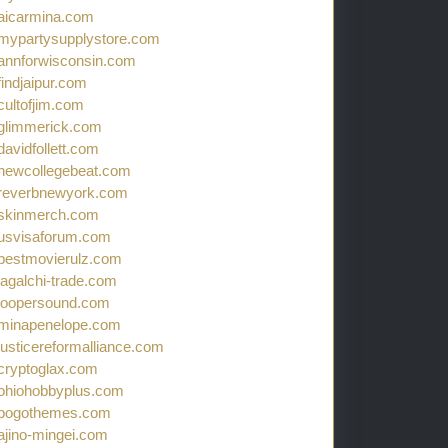
aicarmina.com
mypartysupplystore.com
annforwisconsin.com
findjaipur.com
cultofjim.com
glimmerick.com
davidfollett.com
newcollegebeat.com
reverbnewyork.com
skinmerch.com
usvisaforum.com
bestmovierulz.com
jagalchi-trade.com
loopersound.com
minapenelope.com
justicereformalliance.com
cryptoglax.com
ohiohobbyplus.com
bogothemes.com
ajino-mingei.com