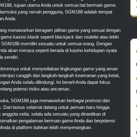
 SGM188, tujuan utama Anda untuk semua hal bermain game.
antarmuka yang ramah pengguna, SGM188 adalah tempat
an Anda.
yang menawarkan beragam pilihan game yang sesuai dengan
ame kasino klasik seperti blackjack dan roulette atau lebih
er, SGM188 memiliki sesuatu untuk semua orang. Dengan
da akan merasa seperti berada di kasino kehidupan nyata
 sendiri.
omitmennya untuk menyediakan lingkungan game yang aman
nkripsi canggih dan langkah-langkah keamanan yang ketat,
gan Anda selalu dilindungi. Ini berarti Anda dapat fokus
entang potensi risiko atau ancaman.
emuka, SGM188 juga menawarkan berbagai promosi dan
. Dari bonus selamat datang untuk pemain baru hingga
anggota setia, selalu ada sesuatu yang dinantikan di
imalkan pengalaman bermain game Anda dan berpotensi
nda di platform bahkan lebih menyenangkan.