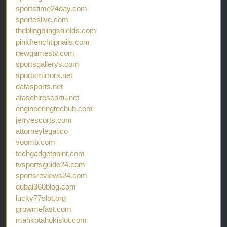
sportstime24day.com
sporteslive.com
theblingblingshields.com
pinkfrenchtipnails.com
newgamestv.com
sportsgallerys.com
sportsmirrors.net
datasports.net
atasehirescortu.net
engineeringtechub.com
jerryescorts.com
attorneylegal.co
voomb.com
techgadgetpoint.com
tvsportsguide24.com
sportsreviews24.com
dubai360blog.com
lucky77slot.org
growmefast.com
mahkotahokislot.com