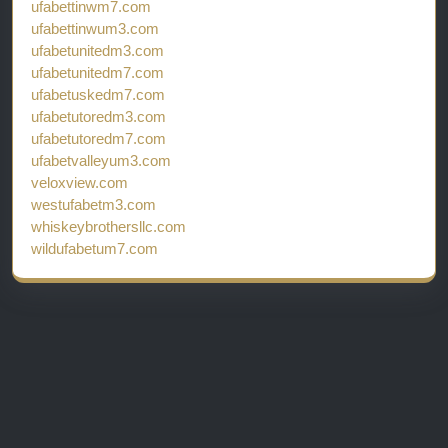
ufabettinwm7.com
ufabettinwum3.com
ufabetunitedm3.com
ufabetunitedm7.com
ufabetuskedm7.com
ufabetutoredm3.com
ufabetutoredm7.com
ufabetvalleyum3.com
veloxview.com
westufabetm3.com
whiskeybrothersllc.com
wildufabetum7.com