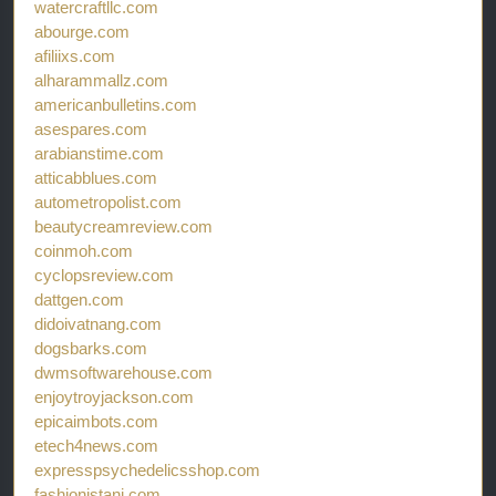
watercraftllc.com
abourge.com
afiliixs.com
alharammallz.com
americanbulletins.com
asespares.com
arabianstime.com
atticabblues.com
autometropolist.com
beautycreamreview.com
coinmoh.com
cyclopsreview.com
dattgen.com
didoivatnang.com
dogsbarks.com
dwmsoftwarehouse.com
enjoytroyjackson.com
epicaimbots.com
etech4news.com
expresspsychedelicsshop.com
fashionistani.com