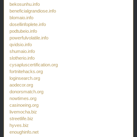
bekosunhu.info
beneficialgrandiose.info
blomaio.info
dosellinfoplete.info
podtubeio.info
powerfulvolatile.info
qvidsio.info
shumaio.info
slotherio.info
cysapluscertification.org
fortnitehacks.org
loginsearch.org
aodecor.org
donorsmatch.org
nowtimes.org
casinoeing.org
livemocha.biz
streetlife.biz
hyves.biz
enoughinfo.net