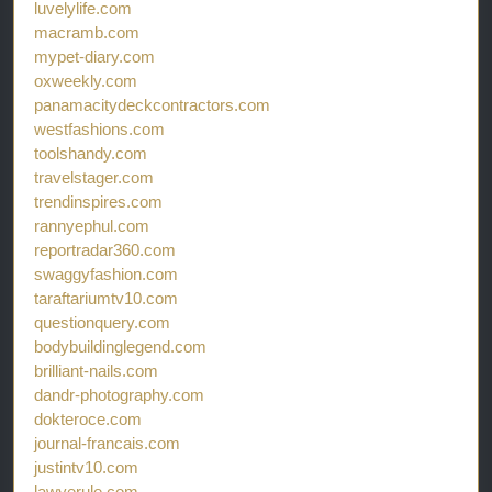
luvelylife.com
macramb.com
mypet-diary.com
oxweekly.com
panamacitydeckcontractors.com
westfashions.com
toolshandy.com
travelstager.com
trendinspires.com
rannyephul.com
reportradar360.com
swaggyfashion.com
taraftariumtv10.com
questionquery.com
bodybuildinglegend.com
brilliant-nails.com
dandr-photography.com
dokteroce.com
journal-francais.com
justintv10.com
lawyerule.com