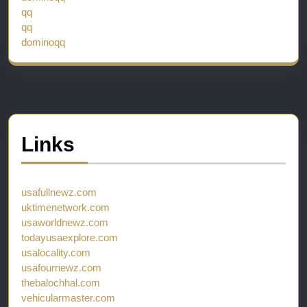
qq
qq
dominoqq
Links
usafullnewz.com
uktimenetwork.com
usaworldnewz.com
todayusaexplore.com
usalocality.com
usafournewz.com
thebalochhal.com
vehicularmaster.com