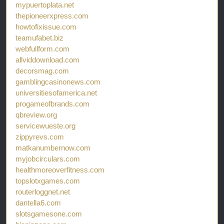
mypuertoplata.net
thepioneerxpress.com
howtofixissue.com
teamufabet.biz
webfullform.com
allviddownload.com
decorsmag.com
gamblingcasinonews.com
universitiesofamerica.net
progameofbrands.com
qbreview.org
servicewueste.org
zippyrevs.com
matkanumbernow.com
myjobcirculars.com
healthmoreoverfitness.com
topslotxgames.com
routerloggnet.net
dantella6.com
slotsgamesone.com