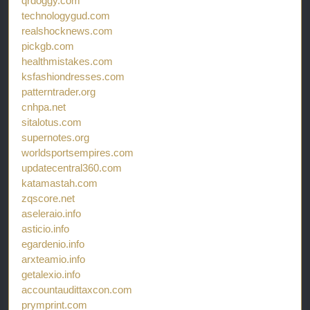
qrdoggy.com
technologygud.com
realshocknews.com
pickgb.com
healthmistakes.com
ksfashiondresses.com
patterntrader.org
cnhpa.net
sitalotus.com
supernotes.org
worldsportsempires.com
updatecentral360.com
katamastah.com
zqscore.net
aseleraio.info
asticio.info
egardenio.info
arxteamio.info
getalexio.info
accountaudittaxcon.com
prymprint.com