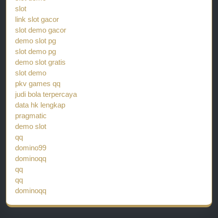
slot
link slot gacor
slot demo gacor
demo slot pg
slot demo pg
demo slot gratis
slot demo
pkv games qq
judi bola terpercaya
data hk lengkap
pragmatic
demo slot
qq
domino99
dominoqq
qq
qq
dominoqq