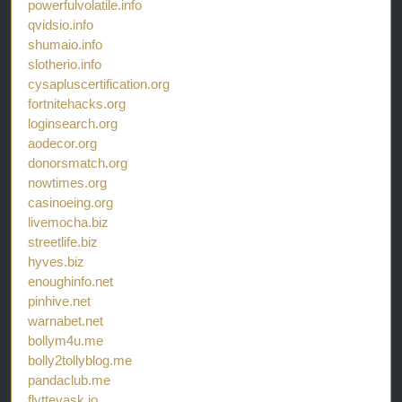
powerfulvolatile.info
qvidsio.info
shumaio.info
slotherio.info
cysapluscertification.org
fortnitehacks.org
loginsearch.org
aodecor.org
donorsmatch.org
nowtimes.org
casinoeing.org
livemocha.biz
streetlife.biz
hyves.biz
enoughinfo.net
pinhive.net
warnabet.net
bollym4u.me
bolly2tollyblog.me
pandaclub.me
flyttevask.io