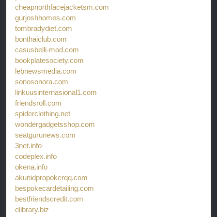
cheapnorthfacejacketsm.com
gurjoshhomes.com
tombradydiet.com
bonthaiclub.com
casusbelli-mod.com
bookplatesociety.com
lebnewsmedia.com
sonosonora.com
linkuusinternasional1.com
friendsroll.com
spiderclothing.net
wondergadgetsshop.com
seatgurunews.com
3net.info
codeplex.info
okena.info
akunidpropokerqq.com
bespokecardetailing.com
bestfriendscredit.com
elibrary.biz