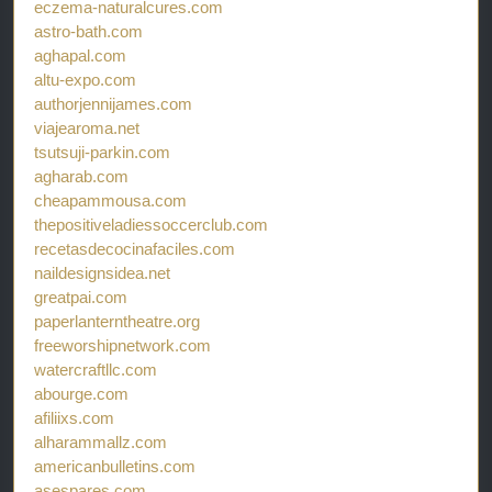
eczema-naturalcures.com
astro-bath.com
aghapal.com
altu-expo.com
authorjennijames.com
viajearoma.net
tsutsuji-parkin.com
agharab.com
cheapammousa.com
thepositiveladiessoccerclub.com
recetasdecocinafaciles.com
naildesignsidea.net
greatpai.com
paperlanterntheatre.org
freeworshipnetwork.com
watercraftllc.com
abourge.com
afiliixs.com
alharammallz.com
americanbulletins.com
asespares.com