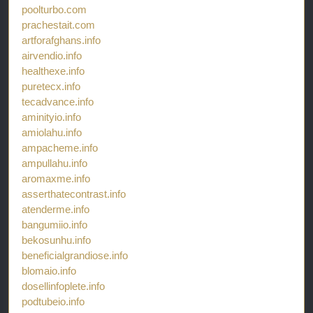
poolturbo.com
prachestait.com
artforafghans.info
airvendio.info
healthexe.info
puretecx.info
tecadvance.info
aminityio.info
amiolahu.info
ampacheme.info
ampullahu.info
aromaxme.info
asserthatecontrast.info
atenderme.info
bangumiio.info
bekosunhu.info
beneficialgrandiose.info
blomaio.info
dosellinfoplete.info
podtubeio.info