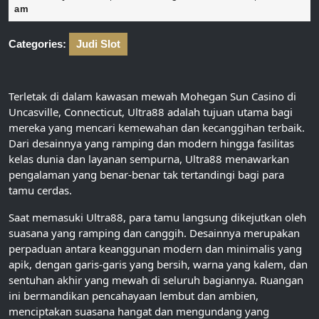
9,
am
2025
Categories:
Judi Slot
Terletak di dalam kawasan mewah Mohegan Sun Casino di
Uncasville, Connecticut, Ultra88 adalah tujuan utama bagi
mereka yang mencari kemewahan dan kecanggihan terbaik.
Dari desainnya yang ramping dan modern hingga fasilitas
kelas dunia dan layanan sempurna, Ultra88 menawarkan
pengalaman yang benar-benar tak tertandingi bagi para
tamu cerdas.
Saat memasuki Ultra88, para tamu langsung dikejutkan oleh
suasana yang ramping dan canggih. Desainnya merupakan
perpaduan antara keanggunan modern dan minimalis yang
apik, dengan garis-garis yang bersih, warna yang kalem, dan
sentuhan akhir yang mewah di seluruh bagiannya. Ruangan
ini bermandikan pencahayaan lembut dan ambien,
menciptakan suasana hangat dan mengundang yang