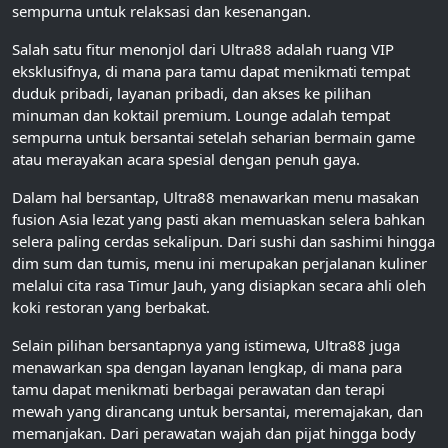
sempurna untuk relaksasi dan kesenangan.
Salah satu fitur menonjol dari Ultra88 adalah ruang VIP
eksklusifnya, di mana para tamu dapat menikmati tempat
duduk pribadi, layanan pribadi, dan akses ke pilihan
minuman dan koktail premium. Lounge adalah tempat
sempurna untuk bersantai setelah seharian bermain game
atau merayakan acara spesial dengan penuh gaya.
Dalam hal bersantap, Ultra88 menawarkan menu masakan
fusion Asia lezat yang pasti akan memuaskan selera bahkan
selera paling cerdas sekalipun. Dari sushi dan sashimi hingga
dim sum dan tumis, menu ini merupakan perjalanan kuliner
melalui cita rasa Timur Jauh, yang disiapkan secara ahli oleh
koki restoran yang berbakat.
Selain pilihan bersantapnya yang istimewa, Ultra88 juga
menawarkan spa dengan layanan lengkap, di mana para
tamu dapat menikmati berbagai perawatan dan terapi
mewah yang dirancang untuk bersantai, meremajakan, dan
memanjakan. Dari perawatan wajah dan pijat hingga body