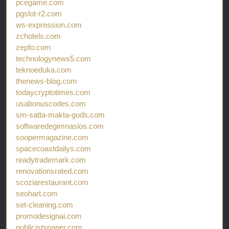
pcegame.com
pgslot-r2.com
ws-expression.com
zchotels.com
zepfo.com
technologynews5.com
teknoeduka.com
thenews-blog.com
todaycryptotimes.com
usabonuscodes.com
sm-satta-makta-gods.com
softwaredegimnasios.com
soopermagazine.com
spacecoastdailys.com
readytrademark.com
renovationsrated.com
scoziarestaurant.com
seohart.com
set-cleaning.com
promodesignai.com
publicistspaper.com