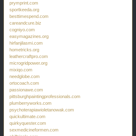
prymprint.com
sportkeeda.org
besttimespend.com
careandcure.biz
cogniyo.com
easymagazines.org
hirfanjilasmi.com
hometricks.org
leathercraftpro.com
microgridpower.org
mixiqo.com
needglobe.com
ortocoach.com
passionawe.com
pittsburghpaintingprofessionals.com
plumberryworks.com
psychoterapiawioletanowak.com
quickultimate.com
quirkyquester.com
sexmedicineformen.com