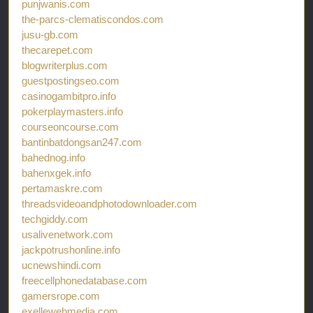
punjwanis.com
the-parcs-clematiscondos.com
jusu-gb.com
thecarepet.com
blogwriterplus.com
guestpostingseo.com
casinogambitpro.info
pokerplaymasters.info
courseoncourse.com
bantinbatdongsan247.com
bahednog.info
bahenxgek.info
pertamaskre.com
threadsvideoandphotodownloader.com
techgiddy.com
usalivenetwork.com
jackpotrushonline.info
ucnewshindi.com
freecellphonedatabase.com
gamersrope.com
exellewebmedia.com