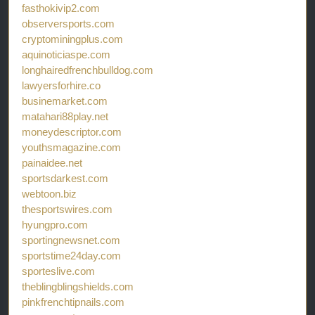
fasthokivip2.com
observersports.com
cryptominingplus.com
aquinoticiaspe.com
longhairedfrenchbulldog.com
lawyersforhire.co
businemarket.com
matahari88play.net
moneydescriptor.com
youthsmagazine.com
painaidee.net
sportsdarkest.com
webtoon.biz
thesportswires.com
hyungpro.com
sportingnewsnet.com
sportstime24day.com
sporteslive.com
theblingblingshields.com
pinkfrenchtipnails.com