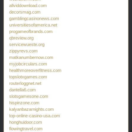
allviddownload.com
decorsmag.com
gamblingcasinonews.com
universitiesofamerica.net
progameofbrands.com
qbreview.org
servicewueste.org
zippyrevs.com
matkanumbernow.com
myjobcirculars.com
healthmoreoverfitness.com
topslotxgames.com
routerloggnet.net
dantella6.com
slotsgamesone.com
hispinzone.com
kalyanbazarnights.com
top-online-casino-usa.com
honghuidoor.com
flowingtravel.com