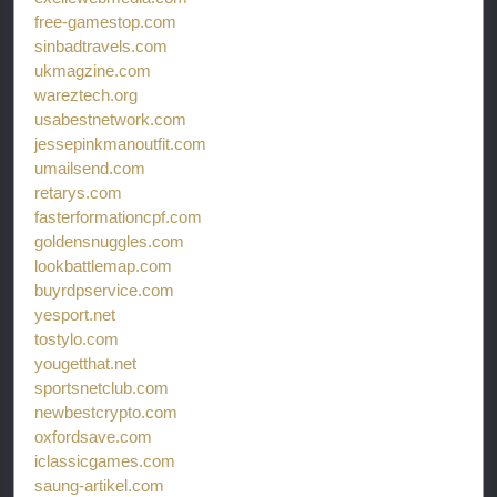
free-gamestop.com
sinbadtravels.com
ukmagzine.com
wareztech.org
usabestnetwork.com
jessepinkmanoutfit.com
umailsend.com
retarys.com
fasterformationcpf.com
goldensnuggles.com
lookbattlemap.com
buyrdpservice.com
yesport.net
tostylo.com
yougetthat.net
sportsnetclub.com
newbestcrypto.com
oxfordsave.com
iclassicgames.com
saung-artikel.com