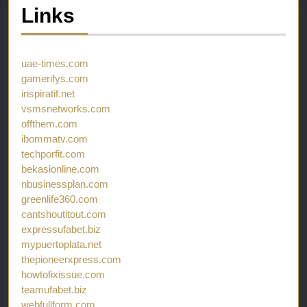
Links
uae-times.com
gamerifys.com
inspiratif.net
vsmsnetworks.com
offthem.com
ibommatv.com
techporfit.com
bekasionline.com
nbusinessplan.com
greenlife360.com
cantshoutitout.com
expressufabet.biz
mypuertoplata.net
thepioneerxpress.com
howtofixissue.com
teamufabet.biz
webfullform.com