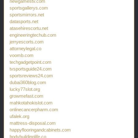
newgamestv.com
sportsgallerys.com
sportsmirrors.net
datasports.net
atasehirescortu.net
engineeringtechub.com
jerryescorts.com
attorneylegal.co
voomb.com
techgadgetpoint.com
tvsportsguide24.com
sportsreviews24.com
dubai360blog.com
lucky77slot.org
growmefast.com
mahkotahokislot.com
onlinecancerpharm.com
ufalek.org
mattress-disposal.com
happyflooringandcabinets.com
bodybuildinglife.co