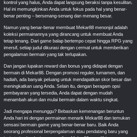
kontrol yang halus, Anda dapat langsung beraksi tanpa kesulitan.
Hal ini memungkinkan Anda untuk fokus pada hal yang benar-
benar penting – bersenang-senang dan menang besar.
Namun yang benar-benar membuat Mekar88 menonjol adalah
koleksi permainannya yang dirancang untuk membuat Anda
tetap tenang. Dari game balap bertempo cepat hingga RPG yang
imersif, setiap judul dikurasi dengan cermat untuk memberikan
pengalaman bermain yang tak terlupakan.
Dan jangan lupakan reward dan bonus yang didapat dengan
bermain di Mekar88. Dengan promosi reguler, turnamen, dan
hadiah, ada banyak peluang untuk mendapatkan skor besar dan
meningkatkan uang Anda. Selain itu, dengan beragam opsi
pembayaran yang tersedia, Anda dapat dengan mudah
menambah akun dan mulai bermain dalam waktu singkat.
Jadi mengapa menunggu? Bebaskan kemenangan beruntun
Anda hari ini dengan permainan menarik Mekar88 dan temukan
sensasi bermain game yang benar-benar baru. Baik Anda
seorang profesional berpengalaman atau pendatang baru yang