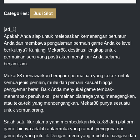
9,
2026
Categories:
Judi Slot
[ad_1]
Apakah Anda siap untuk melepaskan kemenangan beruntun
Anda dan membawa pengalaman bermain game Anda ke level
berikutnya? Kunjungi Mekar88, destinasi lengkap untuk
permainan seru yang pasti akan menghibur Anda selama
berjam-jam.
Mekar88 menawarkan beragam permainan yang cocok untuk
semua jenis pemain, mulai dari pemain kasual hingga
penggemar berat. Baik Anda menyukai game tembak-
menembak penuh aksi, permainan olahraga yang menegangkan,
atau teka-teki yang mencengangkan, Mekar88 punya sesuatu
untuk semua orang.
Salah satu fitur utama yang membedakan Mekar88 dari platform
game lainnya adalah antarmuka yang ramah pengguna dan
gameplay yang intuitif. Dengan menu yang mudah dinavigasi dan