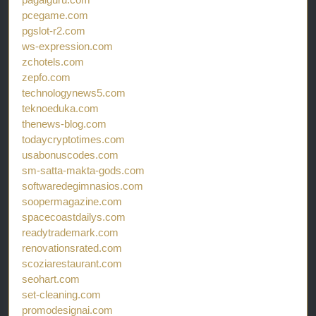
pcegame.com
pgslot-r2.com
ws-expression.com
zchotels.com
zepfo.com
technologynews5.com
teknoeduka.com
thenews-blog.com
todaycryptotimes.com
usabonuscodes.com
sm-satta-makta-gods.com
softwaredegimnasios.com
soopermagazine.com
spacecoastdailys.com
readytrademark.com
renovationsrated.com
scoziarestaurant.com
seohart.com
set-cleaning.com
promodesignai.com