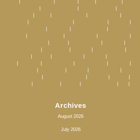
pkv
|
situs slot gacor
|
slot gacor
|
sbobet
|
pkv games
|
slot
gacor resmi
|
slot gacor hari ini
|
slot gacor hari ini
|
situs
slot gacor
|
slot pg
|
slot anti rungkat
|
pragmatic play
|
slot
maxwin
|
slot demo pragmatic
|
situs slot gacor
|
x500 slot
|
demo slot x500
|
slot demo
|
mahjong ways 2
|
situs pkv
games
|
situs pkv games
|
daftar menuqq
|
daftar murniqq
|
daftar hematqq
|
situs qq
|
bandarqq login
|
bandarqq
|
poker online
|
poker online
|
situs pkv
|
bandarqq login
|
bandarqq
|
situs qq
|
pkv games qq
|
situs pkv
|
pkv games
qq
|
dominoqq
|
pkv games qq
|
bandarqq login
|
bandarqq
|
situs qq
|
poker online
|
situs pkv
|
pkv games qq
|
sbobet88 login
|
link alternatif sbobet
|
sbobet88
|
judi bola
|
situs pkv
|
poker online
|
situs qq
|
situs pkv games
|
pkv
|
bandarqq pkv
Archives
August 2026
July 2026