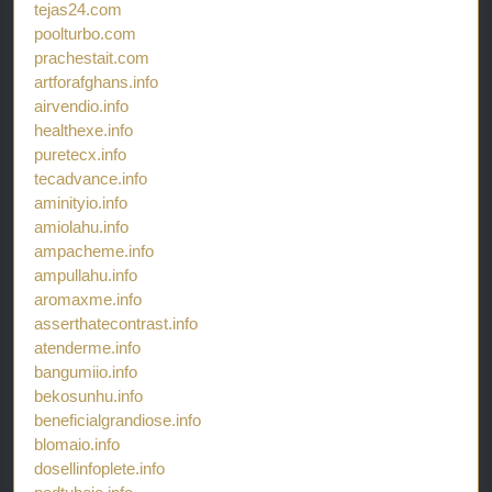
tejas24.com
poolturbo.com
prachestait.com
artforafghans.info
airvendio.info
healthexe.info
puretecx.info
tecadvance.info
aminityio.info
amiolahu.info
ampacheme.info
ampullahu.info
aromaxme.info
asserthatecontrast.info
atenderme.info
bangumiio.info
bekosunhu.info
beneficialgrandiose.info
blomaio.info
dosellinfoplete.info