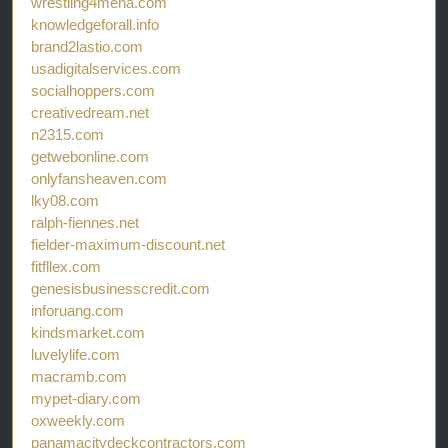
wrestling4mena.com
knowledgeforall.info
brand2lastio.com
usadigitalservices.com
socialhoppers.com
creativedream.net
n2315.com
getwebonline.com
onlyfansheaven.com
lky08.com
ralph-fiennes.net
fielder-maximum-discount.net
fitfllex.com
genesisbusinesscredit.com
inforuang.com
kindsmarket.com
luvelylife.com
macramb.com
mypet-diary.com
oxweekly.com
panamacitydeckcontractors.com