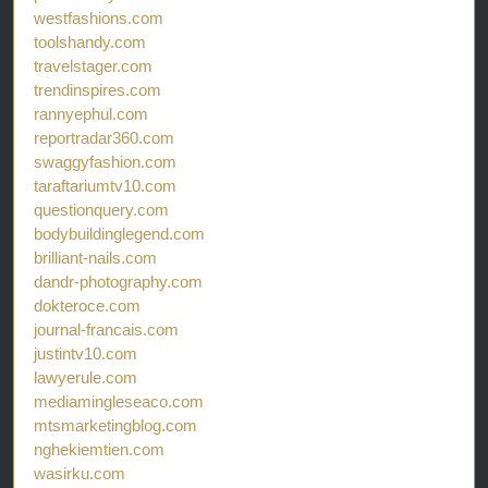
westfashions.com
toolshandy.com
travelstager.com
trendinspires.com
rannyephul.com
reportradar360.com
swaggyfashion.com
taraftariumtv10.com
questionquery.com
bodybuildinglegend.com
brilliant-nails.com
dandr-photography.com
dokteroce.com
journal-francais.com
justintv10.com
lawyerule.com
mediamingleseaco.com
mtsmarketingblog.com
nghekiemtien.com
wasirku.com