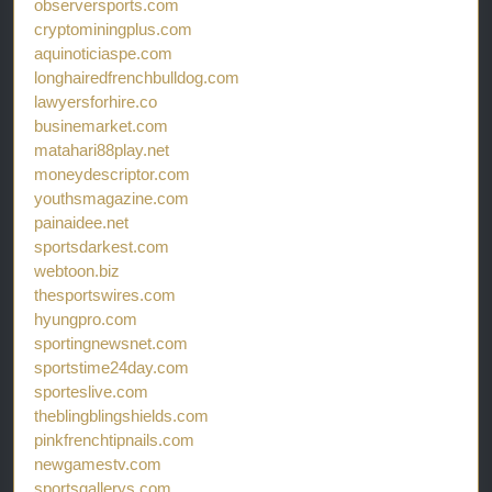
observersports.com
cryptominingplus.com
aquinoticiaspe.com
longhairedfrenchbulldog.com
lawyersforhire.co
businemarket.com
matahari88play.net
moneydescriptor.com
youthsmagazine.com
painaidee.net
sportsdarkest.com
webtoon.biz
thesportswires.com
hyungpro.com
sportingnewsnet.com
sportstime24day.com
sporteslive.com
theblingblingshields.com
pinkfrenchtipnails.com
newgamestv.com
sportsgallerys.com