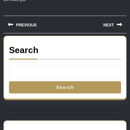
Post
navigation
PREVIOUS
NEXT
Previous
Next
post:
post:
Search
Search