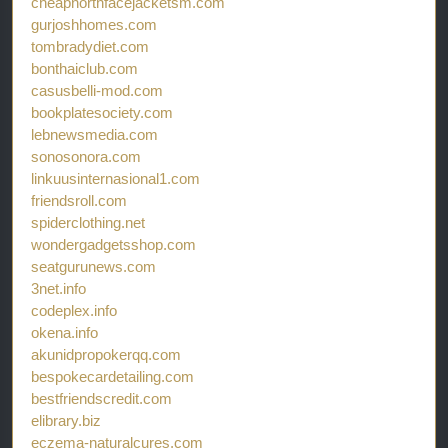
cheapnorthfacejacketsm.com
gurjoshhomes.com
tombradydiet.com
bonthaiclub.com
casusbelli-mod.com
bookplatesociety.com
lebnewsmedia.com
sonosonora.com
linkuusinternasional1.com
friendsroll.com
spiderclothing.net
wondergadgetsshop.com
seatgurunews.com
3net.info
codeplex.info
okena.info
akunidpropokerqq.com
bespokecardetailing.com
bestfriendscredit.com
elibrary.biz
eczema-naturalcures.com