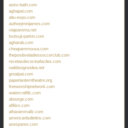
astro-bath.com
aghapal.com
altu-expo.com
authorjennijames.com
viajearoma.net
tsutsuji-parkin.com
agharab.com
cheapammousa.com
thepositiveladiessoccerclub.com
recetasdecocinafaciles.com
naildesignsidea.net
greatpai.com
paperlanterntheatre.org
freeworshipnetwork.com
watercraftllc.com
abourge.com
afiliixs.com
alharammallz.com
americanbulletins.com
asespares.com