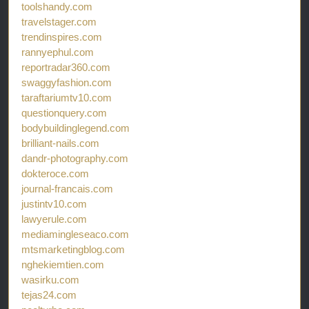
toolshandy.com
travelstager.com
trendinspires.com
rannyephul.com
reportradar360.com
swaggyfashion.com
taraftariumtv10.com
questionquery.com
bodybuildinglegend.com
brilliant-nails.com
dandr-photography.com
dokteroce.com
journal-francais.com
justintv10.com
lawyerule.com
mediamingleseaco.com
mtsmarketingblog.com
nghekiemtien.com
wasirku.com
tejas24.com