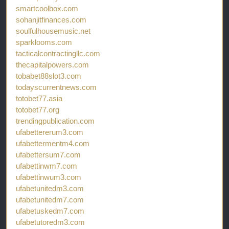
smartcoolbox.com
sohanjitfinances.com
soulfulhousemusic.net
sparklooms.com
tacticalcontractingllc.com
thecapitalpowers.com
tobabet88slot3.com
todayscurrentnews.com
totobet77.asia
totobet77.org
trendingpublication.com
ufabettererum3.com
ufabettermentm4.com
ufabettersum7.com
ufabettinwm7.com
ufabettinwum3.com
ufabetunitedm3.com
ufabetunitedm7.com
ufabetuskedm7.com
ufabetutoredm3.com