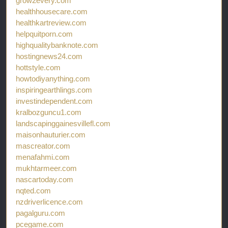
grow2every.com
healthhousecare.com
healthkartreview.com
helpquitporn.com
highqualitybanknote.com
hostingnews24.com
hottstyle.com
howtodiyanything.com
inspiringearthlings.com
investindependent.com
kralbozguncu1.com
landscapinggainesvillefl.com
maisonhauturier.com
mascreator.com
menafahmi.com
mukhtarmeer.com
nascartoday.com
nqted.com
nzdriverlicence.com
pagalguru.com
pcegame.com