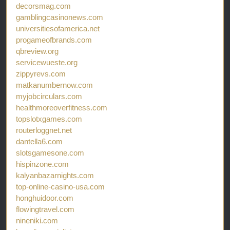
decorsmag.com
gamblingcasinonews.com
universitiesofamerica.net
progameofbrands.com
qbreview.org
servicewueste.org
zippyrevs.com
matkanumbernow.com
myjobcirculars.com
healthmoreoverfitness.com
topslotxgames.com
routerloggnet.net
dantella6.com
slotsgamesone.com
hispinzone.com
kalyanbazarnights.com
top-online-casino-usa.com
honghuidoor.com
flowingtravel.com
nineniki.com