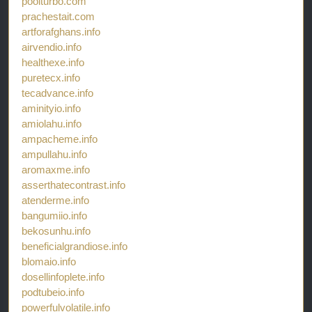
poolturbo.com
prachestait.com
artforafghans.info
airvendio.info
healthexe.info
puretecx.info
tecadvance.info
aminityio.info
amiolahu.info
ampacheme.info
ampullahu.info
aromaxme.info
asserthatecontrast.info
atenderme.info
bangumiio.info
bekosunhu.info
beneficialgrandiose.info
blomaio.info
dosellinfoplete.info
podtubeio.info
powerfulvolatile.info