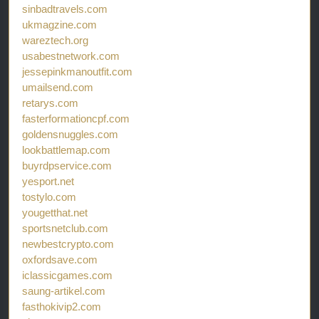
sinbadtravels.com
ukmagzine.com
wareztech.org
usabestnetwork.com
jessepinkmanoutfit.com
umailsend.com
retarys.com
fasterformationcpf.com
goldensnuggles.com
lookbattlemap.com
buyrdpservice.com
yesport.net
tostylo.com
yougetthat.net
sportsnetclub.com
newbestcrypto.com
oxfordsave.com
iclassicgames.com
saung-artikel.com
fasthokivip2.com