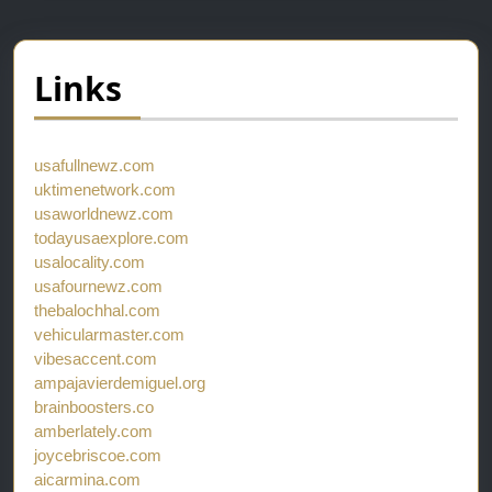
Links
usafullnewz.com
uktimenetwork.com
usaworldnewz.com
todayusaexplore.com
usalocality.com
usafournewz.com
thebalochhal.com
vehicularmaster.com
vibesaccent.com
ampajavierdemiguel.org
brainboosters.co
amberlately.com
joycebriscoe.com
aicarmina.com