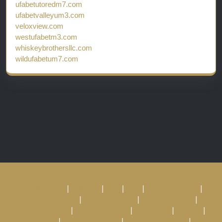
ufabetutoredm7.com
ufabetvalleyum3.com
veloxview.com
westufabetm3.com
whiskeybrothersllc.com
wildufabetum7.com
menuqq pkv
|
situs qq
|
pkv
|
pkv
|
dominoqq pkv
|
dominoqq pkv
|
dominoqq pkv
|
dominoqq pkv
|
dominoqq pkv
|
situs slot gacor
|
slot gacor
|
sbobet
|
pkv games
|
slot gacor resmi
|
slot gacor hari ini
|
slot