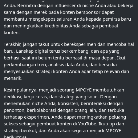
Anda. Bermitra dengan influencer di niche Anda atau bekerja
sama dengan merek pada konten bersponsor dapat
membantu mengekspos saluran Anda kepada pemirsa baru
dan meningkatkan kredibilitas Anda sebagai pembuat
konten.
Terakhir, jangan takut untuk bereksperimen dan mencoba hal
baru. Lanskap digital terus berkembang, dan apa yang
berhasil saat ini belum tentu berhasil di masa depan. Ikuti
perkembangan tren, analisis data Anda, dan bersedia
menyesuaikan strategi konten Anda agar tetap relevan dan
menarik.
Kesimpulannya, menjadi seorang MPOYE membutuhkan
dedikasi, kerja keras, dan strategi yang solid. Dengan
menemukan niche Anda, konsisten, berinteraksi dengan
penonton, berkolaborasi dengan orang lain, dan terbuka
terhadap eksperimen, Anda dapat meningkatkan peluang
sukses sebagai pembuat konten di YouTube. Ikuti tip dan
strategi berikut, dan Anda akan segera menjadi MPOYE
berikutnya.