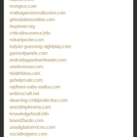
mongive.com
matkagameresultsview.com
getsolutionsonline.com
hispinner.org
criticalinsurance.info
nokariposter.com
kalyan-guessing-nightplay.com
gameofpanels.com
androidappsdownloader.com
usetimenow.com
healthblow.com
gohelpmate.com
rajdhani-satta-matka.com
writerscraft.net
elearning-childprotection.com
wrestling4mena.com
knowledgeforall.info
brand2lastio.com
usadigitalservices.com
socialhoppers.com