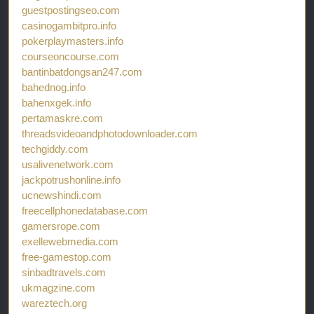
guestpostingseo.com
casinogambitpro.info
pokerplaymasters.info
courseoncourse.com
bantinbatdongsan247.com
bahednog.info
bahenxgek.info
pertamaskre.com
threadsvideoandphotodownloader.com
techgiddy.com
usalivenetwork.com
jackpotrushonline.info
ucnewshindi.com
freecellphonedatabase.com
gamersrope.com
exellewebmedia.com
free-gamestop.com
sinbadtravels.com
ukmagzine.com
wareztech.org