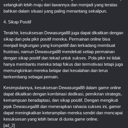
selangkah lebih maju dari lawannya dan menjadi yang teratas
bahkan dalam situasi yang paling menantang sekalipun.
4. Sikap Positif
Terakhir, kesuksesan Dewasurga88 juga dapat dikaitkan dengan
sikap dan pola pikir positif mereka. Permainan online bisa
menjadi lingkungan yang kompetitif dan terkadang membuat
frustrasi, namun Dewasurga88 mendekati setiap permainan
dengan sikap positif dan tekad untuk sukses. Pola pikir ini tidak
hanya membantu mereka tetap fokus dan termotivasi tetapi juga
memungkinkan mereka belajar dari kesalahan dan terus
berkembang sebagai pemain.
Kesimpulannya, kesuksesan Dewasurga88 dalam game online
dapat dikaitkan dengan kombinasi dedikasi, pemikiran strategis,
kemampuan beradaptasi, dan sikap positif. Dengan mengikuti
jejak Dewasurga88 dan menerapkan rahasia sukses ini, gamer
dapat meningkatkan keterampilan mereka sendiri dan mencapai
kesuksesan yang lebih besar di dunia game online.
[ad_2]