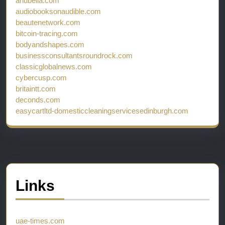
anubella.com
audiobooksonaudible.com
beautenetwork.com
bitcoin-tracing.com
bodyandshapes.com
businessconsultantsroundrock.com
classicglobalnews.com
cybercusp.com
britaintt.com
deconds.com
easycartltd-domesticcleaningservicesedinburgh.com
Links
uae-times.com