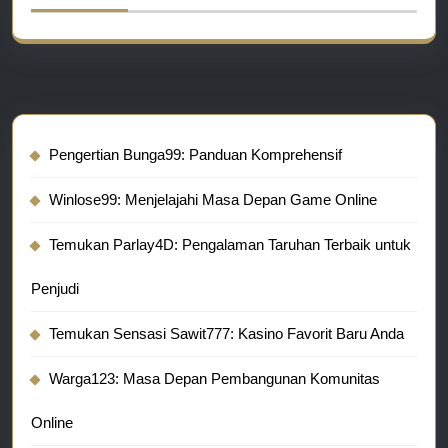
Pengertian Bunga99: Panduan Komprehensif
Winlose99: Menjelajahi Masa Depan Game Online
Temukan Parlay4D: Pengalaman Taruhan Terbaik untuk
Penjudi
Temukan Sensasi Sawit777: Kasino Favorit Baru Anda
Warga123: Masa Depan Pembangunan Komunitas
Online