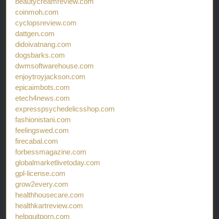
beautycreamreview.com
coinmoh.com
cyclopsreview.com
dattgen.com
didoivatnang.com
dogsbarks.com
dwmsoftwarehouse.com
enjoytroyjackson.com
epicaimbots.com
etech4news.com
expresspsychedelicsshop.com
fashionistani.com
feelingswed.com
firecabal.com
forbessmagazine.com
globalmarketlivetoday.com
gpl-license.com
grow2every.com
healthhousecare.com
healthkartreview.com
helpquitporn.com