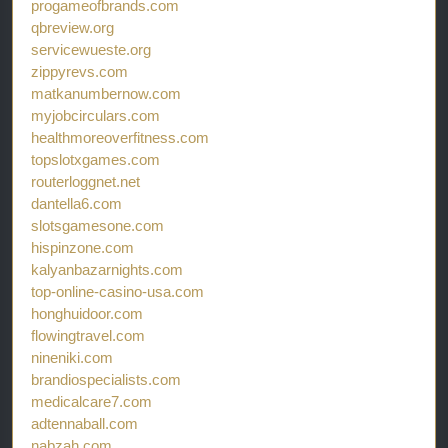
progameofbrands.com
qbreview.org
servicewueste.org
zippyrevs.com
matkanumbernow.com
myjobcirculars.com
healthmoreoverfitness.com
topslotxgames.com
routerloggnet.net
dantella6.com
slotsgamesone.com
hispinzone.com
kalyanbazarnights.com
top-online-casino-usa.com
honghuidoor.com
flowingtravel.com
nineniki.com
brandiospecialists.com
medicalcare7.com
adtennaball.com
nabzah.com