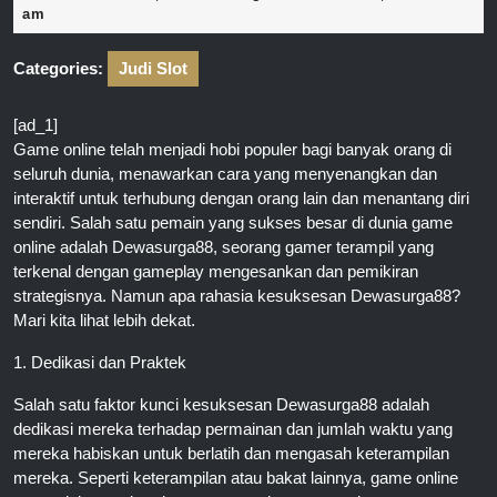
26,
am
2026
Categories:
Judi Slot
[ad_1]
Game online telah menjadi hobi populer bagi banyak orang di
seluruh dunia, menawarkan cara yang menyenangkan dan
interaktif untuk terhubung dengan orang lain dan menantang diri
sendiri. Salah satu pemain yang sukses besar di dunia game
online adalah Dewasurga88, seorang gamer terampil yang
terkenal dengan gameplay mengesankan dan pemikiran
strategisnya. Namun apa rahasia kesuksesan Dewasurga88?
Mari kita lihat lebih dekat.
1. Dedikasi dan Praktek
Salah satu faktor kunci kesuksesan Dewasurga88 adalah
dedikasi mereka terhadap permainan dan jumlah waktu yang
mereka habiskan untuk berlatih dan mengasah keterampilan
mereka. Seperti keterampilan atau bakat lainnya, game online