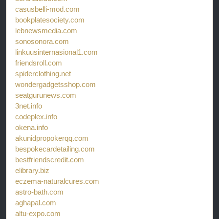
casusbelli-mod.com
bookplatesociety.com
lebnewsmedia.com
sonosonora.com
linkuusinternasional1.com
friendsroll.com
spiderclothing.net
wondergadgetsshop.com
seatgurunews.com
3net.info
codeplex.info
okena.info
akunidpropokerqq.com
bespokecardetailing.com
bestfriendscredit.com
elibrary.biz
eczema-naturalcures.com
astro-bath.com
aghapal.com
altu-expo.com