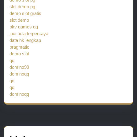
slot demo pg
demo slot gratis
slot demo
pkv games qq
judi bola terpercaya
data hk lengkap
pragmatic
demo slot
qq
domino99
dominoqq
qq
qq
dominoqq