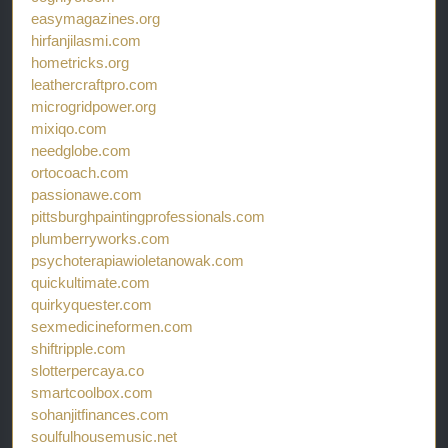
easymagazines.org
hirfanjilasmi.com
hometricks.org
leathercraftpro.com
microgridpower.org
mixiqo.com
needglobe.com
ortocoach.com
passionawe.com
pittsburghpaintingprofessionals.com
plumberryworks.com
psychoterapiawioletanowak.com
quickultimate.com
quirkyquester.com
sexmedicineformen.com
shiftripple.com
slotterpercaya.co
smartcoolbox.com
sohanjitfinances.com
soulfulhousemusic.net