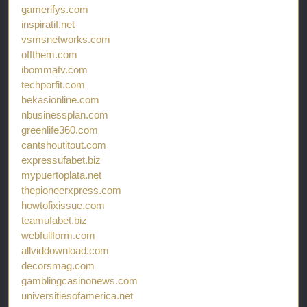
gamerifys.com
inspiratif.net
vsmsnetworks.com
offthem.com
ibommatv.com
techporfit.com
bekasionline.com
nbusinessplan.com
greenlife360.com
cantshoutitout.com
expressufabet.biz
mypuertoplata.net
thepioneerxpress.com
howtofixissue.com
teamufabet.biz
webfullform.com
allviddownload.com
decorsmag.com
gamblingcasinonews.com
universitiesofamerica.net