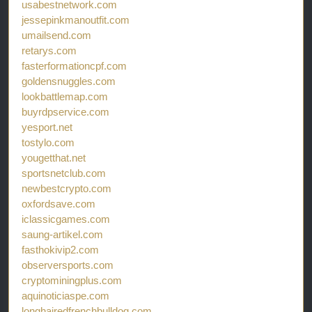
usabestnetwork.com
jessepinkmanoutfit.com
umailsend.com
retarys.com
fasterformationcpf.com
goldensnuggles.com
lookbattlemap.com
buyrdpservice.com
yesport.net
tostylo.com
yougetthat.net
sportsnetclub.com
newbestcrypto.com
oxfordsave.com
iclassicgames.com
saung-artikel.com
fasthokivip2.com
observersports.com
cryptominingplus.com
aquinoticiaspe.com
longhairedfrenchbulldog.com