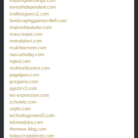
inspiringearthlings.com
investindependent.com
kralbozguncu1.com
landscapinggainesvillefl.com
maisonhauturier.com
mascreator.com
menafahmi.com
mukhtarmeer.com
nascartoday.com
nqted.com
nzdriverlicence.com
pagalguru.com
pcegame.com
pgslot-r2.com
ws-expression.com
zchotels.com
zepfo.com
technologynews5.com
teknoeduka.com
thenews-blog.com
todaycryptotimes.com