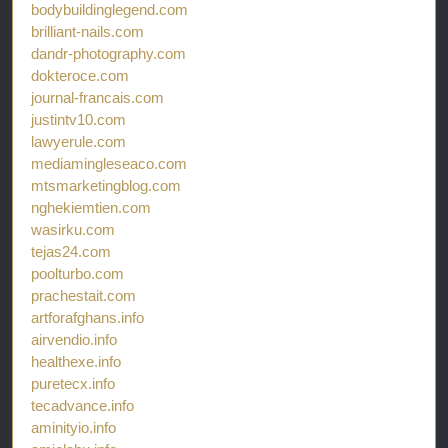
bodybuildinglegend.com
brilliant-nails.com
dandr-photography.com
dokteroce.com
journal-francais.com
justintv10.com
lawyerule.com
mediamingleseaco.com
mtsmarketingblog.com
nghekiemtien.com
wasirku.com
tejas24.com
poolturbo.com
prachestait.com
artforafghans.info
airvendio.info
healthexe.info
puretecx.info
tecadvance.info
aminityio.info