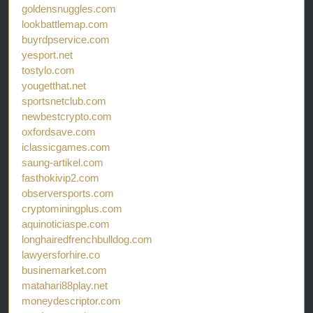
goldensnuggles.com
lookbattlemap.com
buyrdpservice.com
yesport.net
tostylo.com
yougetthat.net
sportsnetclub.com
newbestcrypto.com
oxfordsave.com
iclassicgames.com
saung-artikel.com
fasthokivip2.com
observersports.com
cryptominingplus.com
aquinoticiaspe.com
longhairedfrenchbulldog.com
lawyersforhire.co
businemarket.com
matahari88play.net
moneydescriptor.com