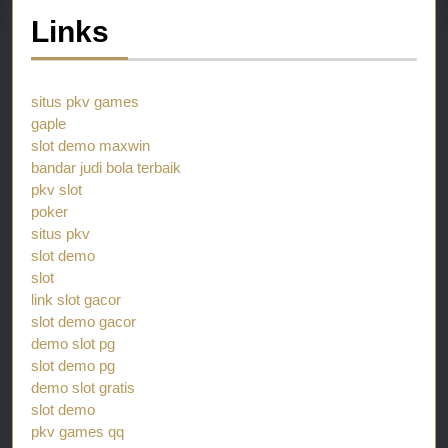
Links
situs pkv games
gaple
slot demo maxwin
bandar judi bola terbaik
pkv slot
poker
situs pkv
slot demo
slot
link slot gacor
slot demo gacor
demo slot pg
slot demo pg
demo slot gratis
slot demo
pkv games qq