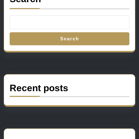
Search
Recent posts