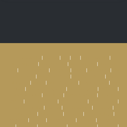
menuqq pkv
|
situs qq
|
pkv
|
pkv
|
dominoqq pkv
|
dominoqq pkv
|
dominoqq pkv
|
dominoqq pkv
|
dominoqq
pkv
|
situs slot gacor
|
slot gacor
|
sbobet
|
pkv games
|
slot
gacor resmi
|
slot gacor hari ini
|
slot gacor hari ini
|
situs
slot gacor
|
slot pg
|
slot anti rungkat
|
pragmatic play
|
slot
maxwin
|
slot demo pragmatic
|
situs slot gacor
|
x500 slot
|
demo slot x500
|
slot demo
|
mahjong ways 2
|
situs pkv
games
|
situs pkv games
|
daftar menuqq
|
daftar murniqq
|
daftar hematqq
|
situs qq
|
bandarqq login
|
bandarqq
|
poker online
|
poker online
|
situs pkv
|
bandarqq login
|
bandarqq
|
situs qq
|
pkv games qq
|
situs pkv
|
pkv games
qq
|
dominoqq
|
pkv games qq
|
bandarqq login
|
bandarqq
|