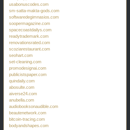
usabonuscodes.com
sm-satta-makta-gods.com
softwaredegimnasios.com
soopermagazine.com
spacecoastdailys.com
readytrademark.com
renovationsrated.com
scoziarestaurant.com
seohart.com
set-cleaning.com
promodesignai.com
publicistspaper.com
quindaily.com
abosulte.com
aiverse24.com
anubella.com
audiobooksonaudible.com
beautenetwork.com
bitcoin-tracing.com
bodyandshapes.com