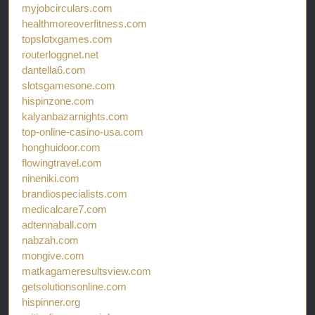
myjobcirculars.com
healthmoreoverfitness.com
topslotxgames.com
routerloggnet.net
dantella6.com
slotsgamesone.com
hispinzone.com
kalyanbazarnights.com
top-online-casino-usa.com
honghuidoor.com
flowingtravel.com
nineniki.com
brandiospecialists.com
medicalcare7.com
adtennaball.com
nabzah.com
mongive.com
matkagameresultsview.com
getsolutionsonline.com
hispinner.org