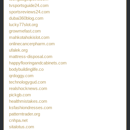
tvsportsguide24.com
sportsreviews24.com
dubai360blog.com
lucky77slot.org
growmefast.com
mahkotahokislot.com
onlinecancerpharm.com
ufalek.org
mattress-disposal.com
happyflooringandcabinets.com
bodybuildinglife.co
qrdoggy.com
technologygud.com
realshocknews.com
pickgb.com
healthmistakes.com
ksfashiondresses.com
patterntrader.org
cnhpa.net
sitalotus.com