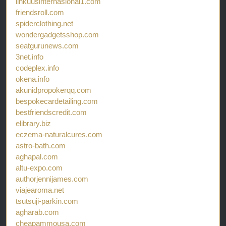
linkuusinternasional1.com
friendsroll.com
spiderclothing.net
wondergadgetsshop.com
seatgurunews.com
3net.info
codeplex.info
okena.info
akunidpropokerqq.com
bespokecardetailing.com
bestfriendscredit.com
elibrary.biz
eczema-naturalcures.com
astro-bath.com
aghapal.com
altu-expo.com
authorjennijames.com
viajearoma.net
tsutsuji-parkin.com
agharab.com
cheapammousa.com