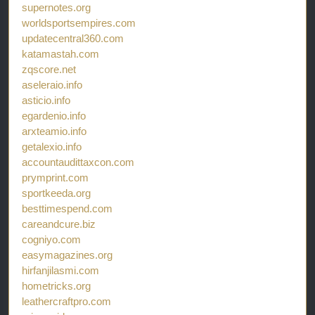
supernotes.org
worldsportsempires.com
updatecentral360.com
katamastah.com
zqscore.net
aseleraio.info
asticio.info
egardenio.info
arxteamio.info
getalexio.info
accountaudittaxcon.com
prymprint.com
sportkeeda.org
besttimespend.com
careandcure.biz
cogniyo.com
easymagazines.org
hirfanjilasmi.com
hometricks.org
leathercraftpro.com