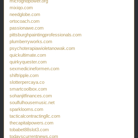
microgridpower.org
mixiqo.com
needglobe.com
ortocoach.com
passionawe.com
pittsburghpaintingprofessionals.com
plumberryworks.com
psychoterapiawioletanowak.com
quickultimate.com
quirkyquester.com
sexmedicineformen.com
shiftripple.com
slotterpercaya.co
smartcoolbox.com
sohanjitfinances.com
soulfulhousemusic.net
sparklooms.com
tacticalcontractingllc.com
thecapitalpowers.com
tobabet88slot3.com
todayscurrentnews.com