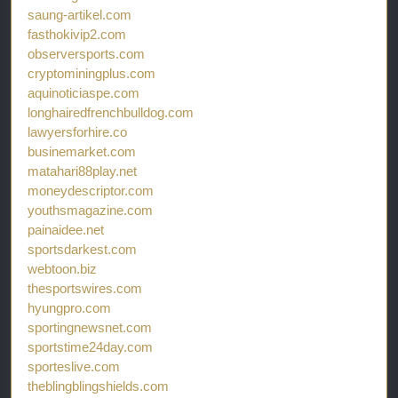
saung-artikel.com
fasthokivip2.com
observersports.com
cryptominingplus.com
aquinoticiaspe.com
longhairedfrenchbulldog.com
lawyersforhire.co
businemarket.com
matahari88play.net
moneydescriptor.com
youthsmagazine.com
painaidee.net
sportsdarkest.com
webtoon.biz
thesportswires.com
hyungpro.com
sportingnewsnet.com
sportstime24day.com
sporteslive.com
theblingblingshields.com