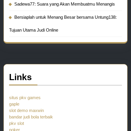
Sadewa77: Suara yang Akan Membuatmu Menangis
Bersiaplah untuk Menang Besar bersama Untung138:
Tujuan Utama Judi Online
Links
situs pkv games
gaple
slot demo maxwin
bandar judi bola terbaik
pkv slot
poker