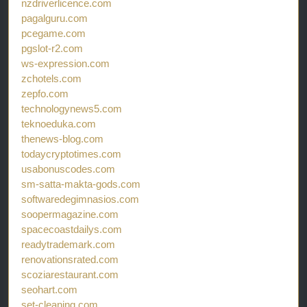
nzdriverlicence.com
pagalguru.com
pcegame.com
pgslot-r2.com
ws-expression.com
zchotels.com
zepfo.com
technologynews5.com
teknoeduka.com
thenews-blog.com
todaycryptotimes.com
usabonuscodes.com
sm-satta-makta-gods.com
softwaredegimnasios.com
soopermagazine.com
spacecoastdailys.com
readytrademark.com
renovationsrated.com
scoziarestaurant.com
seohart.com
set-cleaning.com