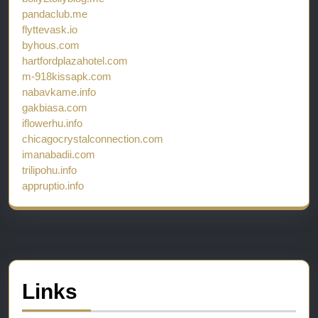
pandaclub.me
flyttevask.io
byhous.com
hartfordplazahotel.com
m-918kissapk.com
nabavkame.info
gakbiasa.com
iflowerhu.info
chicagocrystalconnection.com
imanabadii.com
trilipohu.info
appruptio.info
Links