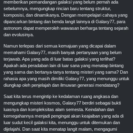
memberikan pemandangan galaksi yang belum pernah ada
sebelumnya, mengungkap rincian baru tentang struktur,
komposisi, dan dinamikanya. Dengan mempelajari cahaya yang
dipancarkan bintang dan benda langit lainnya di Galaxy77, para
astronom dapat memperoleh wawasan berharga tentang sejarah
dan evolusinya.
Namun terlepas dari semua kemajuan yang dicapai dalam
memahami Galaxy77, masih banyak pertanyaan yang belum
terjawab. Apa yang ada di luar batas galaksi yang terlihat?
Apakah ada peradaban lain di luar sana yang menatap bintang
yang sama dan bertanya-tanya tentang misteri yang sama? Dan
rahasia apa yang masih dimiliki Galaxy77, yang menunggu untuk
diungkap oleh penjelajah dan ilmuwan generasi mendatang?
Saat kita terus mengintip ke kedalaman ruang angkasa dan
mengungkap misteri kosmos, Galaxy77 berdiri sebagai bukti
luasnya dan kompleksitas alam semesta. Keindahan dan
kemegahannya menjadi pengingat akan keajaiban yang ada di
luar sudut kecil galaksi kita, menunggu untuk ditemukan dan
dijelajahi. Dan saat kita menatap langit malam, mengagumi