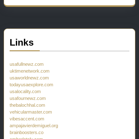
Links
usafullnewz.com
uktimenetwork.com
usaworldnewz.com
todayusaexplore.com
usalocality.com
usafournewz.com
thebalochhal.com
vehicularmaster.com
vibesaccent.com
ampajavierdemiguel.org
brainboosters.co