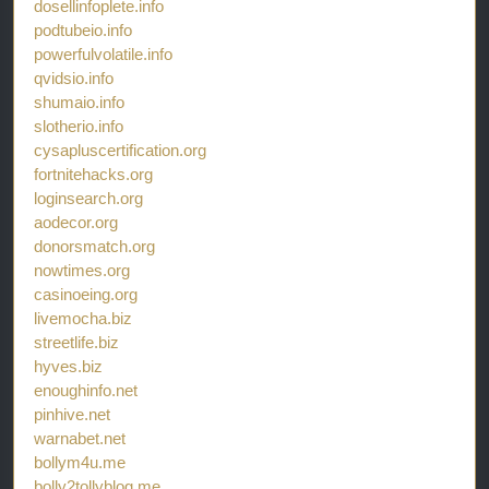
dosellinfoplete.info
podtubeio.info
powerfulvolatile.info
qvidsio.info
shumaio.info
slotherio.info
cysapluscertification.org
fortnitehacks.org
loginsearch.org
aodecor.org
donorsmatch.org
nowtimes.org
casinoeing.org
livemocha.biz
streetlife.biz
hyves.biz
enoughinfo.net
pinhive.net
warnabet.net
bollym4u.me
bolly2tollyblog.me