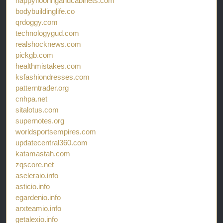
happyflooringandcabinets.com
bodybuildinglife.co
qrdoggy.com
technologygud.com
realshocknews.com
pickgb.com
healthmistakes.com
ksfashiondresses.com
patterntrader.org
cnhpa.net
sitalotus.com
supernotes.org
worldsportsempires.com
updatecentral360.com
katamastah.com
zqscore.net
aseleraio.info
asticio.info
egardenio.info
arxteamio.info
getalexio.info