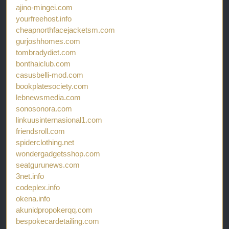
ajino-mingei.com
yourfreehost.info
cheapnorthfacejacketsm.com
gurjoshhomes.com
tombradydiet.com
bonthaiclub.com
casusbelli-mod.com
bookplatesociety.com
lebnewsmedia.com
sonosonora.com
linkuusinternasional1.com
friendsroll.com
spiderclothing.net
wondergadgetsshop.com
seatgurunews.com
3net.info
codeplex.info
okena.info
akunidpropokerqq.com
bespokecardetailing.com