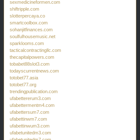
sexmedicineformen.com
shiftripple.com
slotterpercaya.co
smartcoolbox.com
sohanjitfinances.com
soulfulhousemusic.net
sparklooms.com
tacticalcontractingllc.com
thecapitalpowers.com
tobabet88slot3.com
todayscurrentnews.com
totobet77.asia
totobet77.org
trendingpublication.com
ufabettererum3.com
ufabettermentm4.com
ufabettersum7.com
ufabettinwm7.com
ufabettinwum3.com
ufabetunitedm3.com
ufabetunitedm7.com