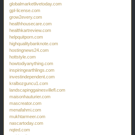
globalmarketlivetoday.com
gpl-license.com
grow2every.com
healthhousecare.com
healthkartreview.com
helpquitporn.com
highqualitybanknote.com
hostingnews24.com
hottstyle.com
howtodiyanything.com
inspiringearthlings.com
investindependent.com
kralbozguncu1.com
landscapinggainesvillefl.com
maisonhauturier.com
mascreator.com
menafahmi.com
mukhtarmeer.com
nascartoday.com
nqted.com