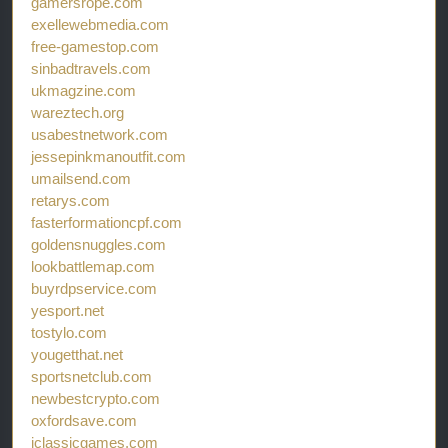
gamersrope.com
exellewebmedia.com
free-gamestop.com
sinbadtravels.com
ukmagzine.com
wareztech.org
usabestnetwork.com
jessepinkmanoutfit.com
umailsend.com
retarys.com
fasterformationcpf.com
goldensnuggles.com
lookbattlemap.com
buyrdpservice.com
yesport.net
tostylo.com
yougetthat.net
sportsnetclub.com
newbestcrypto.com
oxfordsave.com
iclassicgames.com