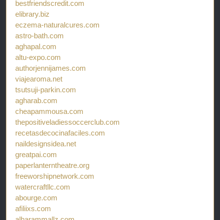
bestfriendscredit.com
elibrary.biz
eczema-naturalcures.com
astro-bath.com
aghapal.com
altu-expo.com
authorjennijames.com
viajearoma.net
tsutsuji-parkin.com
agharab.com
cheapammousa.com
thepositiveladiessoccerclub.com
recetasdecocinafaciles.com
naildesignsidea.net
greatpai.com
paperlanterntheatre.org
freeworshipnetwork.com
watercraftllc.com
abourge.com
afiliixs.com
alharammallz.com