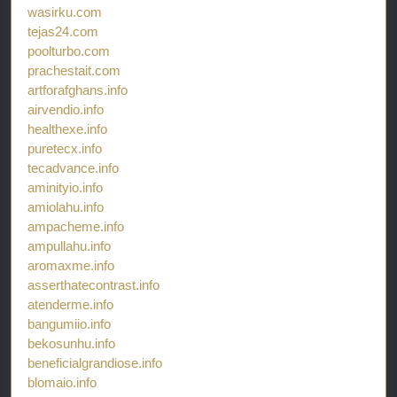
wasirku.com
tejas24.com
poolturbo.com
prachestait.com
artforafghans.info
airvendio.info
healthexe.info
puretecx.info
tecadvance.info
aminityio.info
amiolahu.info
ampacheme.info
ampullahu.info
aromaxme.info
asserthatecontrast.info
atenderme.info
bangumiio.info
bekosunhu.info
beneficialgrandiose.info
blomaio.info