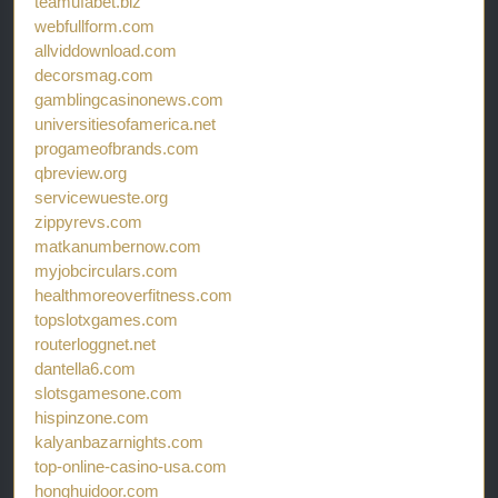
teamufabet.biz
webfullform.com
allviddownload.com
decorsmag.com
gamblingcasinonews.com
universitiesofamerica.net
progameofbrands.com
qbreview.org
servicewueste.org
zippyrevs.com
matkanumbernow.com
myjobcirculars.com
healthmoreoverfitness.com
topslotxgames.com
routerloggnet.net
dantella6.com
slotsgamesone.com
hispinzone.com
kalyanbazarnights.com
top-online-casino-usa.com
honghuidoor.com