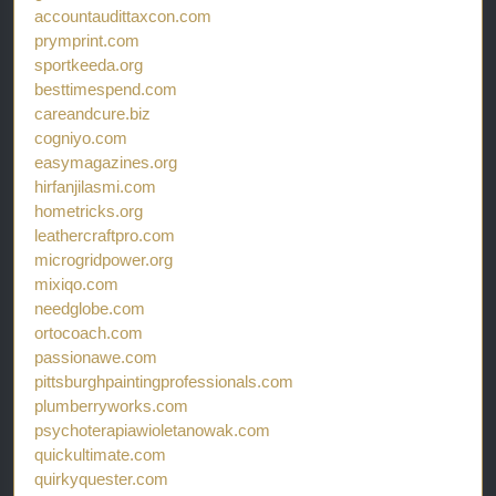
accountaudittaxcon.com
prymprint.com
sportkeeda.org
besttimespend.com
careandcure.biz
cogniyo.com
easymagazines.org
hirfanjilasmi.com
hometricks.org
leathercraftpro.com
microgridpower.org
mixiqo.com
needglobe.com
ortocoach.com
passionawe.com
pittsburghpaintingprofessionals.com
plumberryworks.com
psychoterapiawioletanowak.com
quickultimate.com
quirkyquester.com