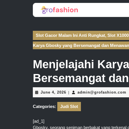
Skip
to
content
Skip
to
content
Slot Gacor Malam Ini Anti Rungkat, Slot X100
Karya Gbosky yang Bersemangat dan Menawa
Menjelajahi Kary
Bersemangat da
June
a
June 4, 2026
admin@grofashion.com
|
4,
2026
Categories:
Judi Slot
[ad_1]
Gbosky, seorang seniman berbakat yang terkenal 