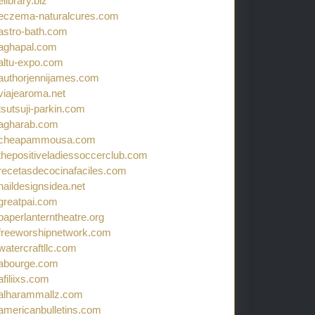
elibrary.biz
eczema-naturalcures.com
astro-bath.com
aghapal.com
altu-expo.com
authorjennijames.com
viajearoma.net
tsutsuji-parkin.com
agharab.com
cheapammousa.com
thepositiveladiessoccerclub.com
recetasdecocinafaciles.com
naildesignsidea.net
greatpai.com
paperlanterntheatre.org
freeworshipnetwork.com
watercraftllc.com
abourge.com
afiliixs.com
alharammallz.com
americanbulletins.com