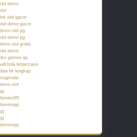
slot demo
slot
link slot gacor
slot demo gacor
demo slot pg
slot demo pg
demo slot gratis
slot demo
pkv games qq
judi bola terpercaya
data hk lengkap
pragmatic
demo slot
qq
domino99
dominoqq
qq
qq
dominoqq