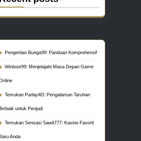
Pengertian Bunga99: Panduan Komprehensif
Winlose99: Menjelajahi Masa Depan Game
Online
Temukan Parlay4D: Pengalaman Taruhan
Terbaik untuk Penjudi
Temukan Sensasi Sawit777: Kasino Favorit
Baru Anda