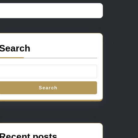
Search
Search
Recent posts