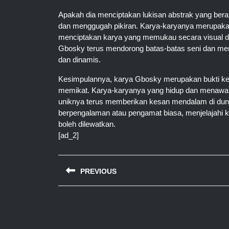
Apakah dia menciptakan lukisan abstrak yang bera
dan menggugah pikiran. Karya-karyanya merupak
menciptakan karya yang memukau secara visual da
Gbosky terus mendorong batas-batas seni dan men
dan dinamis.
Kesimpulannya, karya Gbosky merupakan bukti ke
memikat. Karya-karyanya yang hidup dan menawan 
uniknya terus memberikan kesan mendalam di dun
berpengalaman atau pengamat biasa, menjelajahi 
boleh dilewatkan.
[ad_2]
Post
PREVIOUS
navigation
Previous
post: