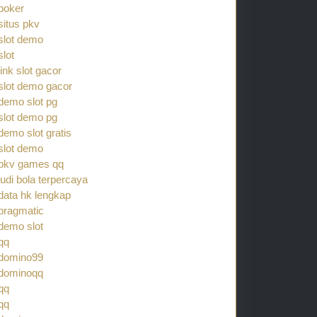
poker
situs pkv
slot demo
slot
link slot gacor
slot demo gacor
demo slot pg
slot demo pg
demo slot gratis
slot demo
pkv games qq
judi bola terpercaya
data hk lengkap
pragmatic
demo slot
qq
domino99
dominoqq
qq
qq