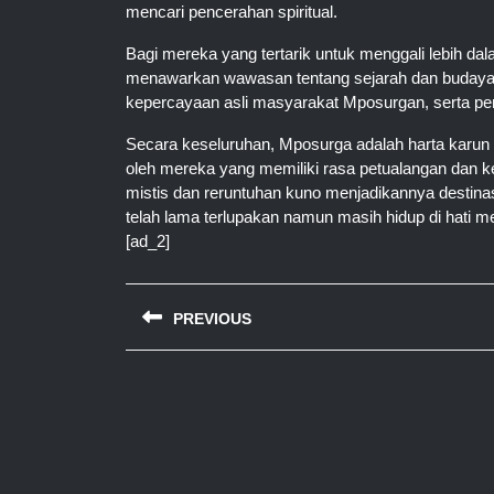
mencari pencerahan spiritual.
Bagi mereka yang tertarik untuk menggali lebih da
menawarkan wawasan tentang sejarah dan budaya ko
kepercayaan asli masyarakat Mposurgan, serta pent
Secara keseluruhan, Mposurga adalah harta karun 
oleh mereka yang memiliki rasa petualangan dan ke
mistis dan reruntuhan kuno menjadikannya destina
telah lama terlupakan namun masih hidup di hati 
[ad_2]
Post
PREVIOUS
navigation
Previous
post: