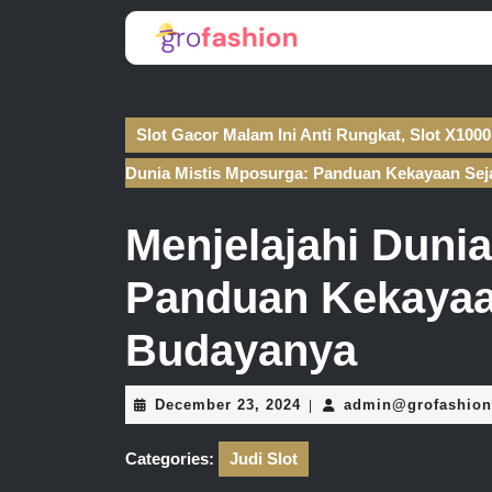
Skip
to
content
Skip
to
content
Slot Gacor Malam Ini Anti Rungkat, Slot X100
Dunia Mistis Mposurga: Panduan Kekayaan Se
Menjelajahi Duni
Panduan Kekayaa
Budayanya
December
December 23, 2024
admin@grofashio
|
23,
2024
Categories:
Judi Slot