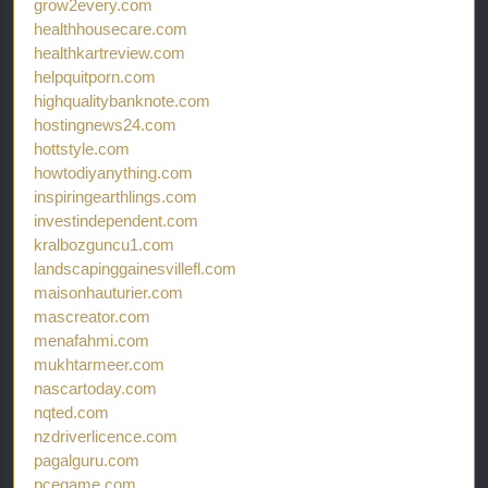
grow2every.com
healthhousecare.com
healthkartreview.com
helpquitporn.com
highqualitybanknote.com
hostingnews24.com
hottstyle.com
howtodiyanything.com
inspiringearthlings.com
investindependent.com
kralbozguncu1.com
landscapinggainesvillefl.com
maisonhauturier.com
mascreator.com
menafahmi.com
mukhtarmeer.com
nascartoday.com
nqted.com
nzdriverlicence.com
pagalguru.com
pcegame.com