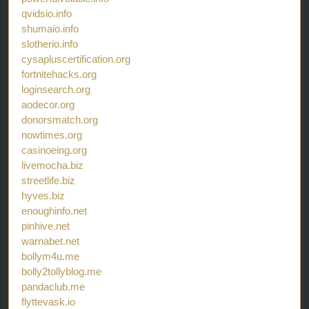
qvidsio.info
shumaio.info
slotherio.info
cysapluscertification.org
fortnitehacks.org
loginsearch.org
aodecor.org
donorsmatch.org
nowtimes.org
casinoeing.org
livemocha.biz
streetlife.biz
hyves.biz
enoughinfo.net
pinhive.net
warnabet.net
bollym4u.me
bolly2tollyblog.me
pandaclub.me
flyttevask.io