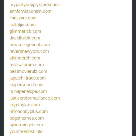
mypartysupplystore.com
annforwisconsin.com
findjaipur.com
cultofjim.com
glimmerick.com
davidfollett.com
newcollegebeat.com
reverbnewyork.com
skinmerch.com
usvisaforum.com
bestmovierulz.com
jagalchi-trade.com
loopersound.com
minapenelope.com
justicereformalliance.com
cryptoglax.com
ohiohobbyplus.com
bogothemes.com
ajino-mingei.com
yourfreehost.info