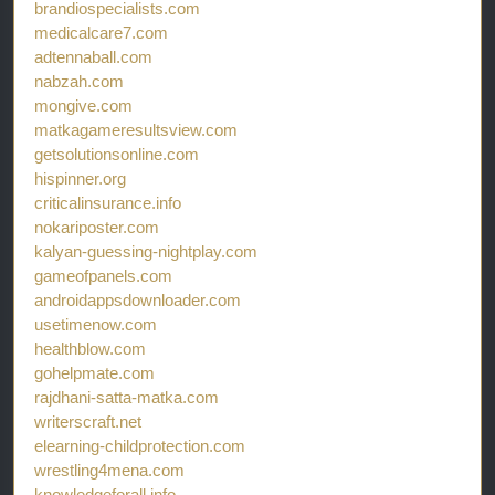
brandiospecialists.com
medicalcare7.com
adtennaball.com
nabzah.com
mongive.com
matkagameresultsview.com
getsolutionsonline.com
hispinner.org
criticalinsurance.info
nokariposter.com
kalyan-guessing-nightplay.com
gameofpanels.com
androidappsdownloader.com
usetimenow.com
healthblow.com
gohelpmate.com
rajdhani-satta-matka.com
writerscraft.net
elearning-childprotection.com
wrestling4mena.com
knowledgeforall.info