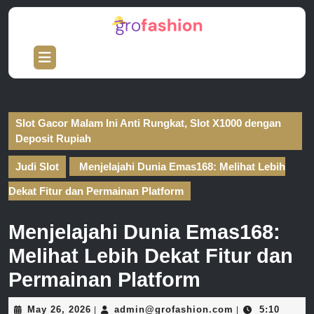
Skip
to
content
Skip
Open
to
Button
content
Slot Gacor Malam Ini Anti Rungkat, Slot X1000 dengan
Deposit Rupiah
Judi Slot
Menjelajahi Dunia Emas168: Melihat Lebih
Dekat Fitur dan Permainan Platform
Menjelajahi Dunia Emas168:
Melihat Lebih Dekat Fitur dan
Permainan Platform
May
admin@grofash
May 26, 2026
admin@grofashion.com
5:10
|
|