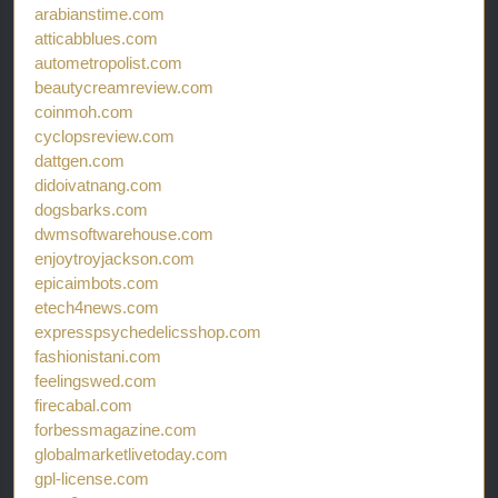
arabianstime.com
atticabblues.com
autometropolist.com
beautycreamreview.com
coinmoh.com
cyclopsreview.com
dattgen.com
didoivatnang.com
dogsbarks.com
dwmsoftwarehouse.com
enjoytroyjackson.com
epicaimbots.com
etech4news.com
expresspsychedelicsshop.com
fashionistani.com
feelingswed.com
firecabal.com
forbessmagazine.com
globalmarketlivetoday.com
gpl-license.com