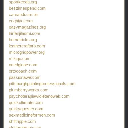
sportkeeda.org
besttimespend.com
careandcure.biz
cogniyo.com
easymagazines.org
hirfanjilasmi.com
hometricks.org
leathercraftpro.com
microgridpower.org
mixiqo.com
needglobe.com
ortocoach.com
passionawe.com
pittsburghpaintingprofessionals.com
plumberryworks.com
psychoterapiawioletanowak.com
quickultimate.com
quirkyquester.com
sexmedicineformen.com
shiftripple.com
slotterpercaya.co