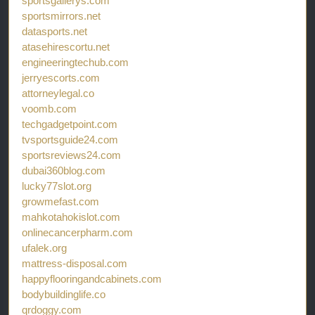
sportsgallerys.com
sportsmirrors.net
datasports.net
atasehirescortu.net
engineeringtechub.com
jerryescorts.com
attorneylegal.co
voomb.com
techgadgetpoint.com
tvsportsguide24.com
sportsreviews24.com
dubai360blog.com
lucky77slot.org
growmefast.com
mahkotahokislot.com
onlinecancerpharm.com
ufalek.org
mattress-disposal.com
happyflooringandcabinets.com
bodybuildinglife.co
qrdoggy.com