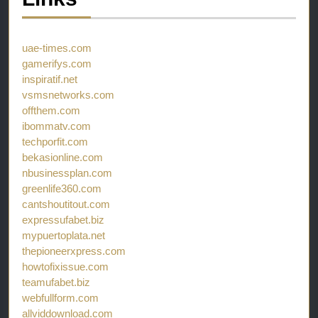
uae-times.com
gamerifys.com
inspiratif.net
vsmsnetworks.com
offthem.com
ibommatv.com
techporfit.com
bekasionline.com
nbusinessplan.com
greenlife360.com
cantshoutitout.com
expressufabet.biz
mypuertoplata.net
thepioneerxpress.com
howtofixissue.com
teamufabet.biz
webfullform.com
allviddownload.com