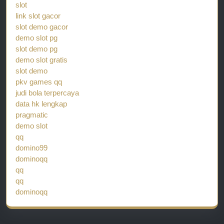
slot
link slot gacor
slot demo gacor
demo slot pg
slot demo pg
demo slot gratis
slot demo
pkv games qq
judi bola terpercaya
data hk lengkap
pragmatic
demo slot
qq
domino99
dominoqq
qq
qq
dominoqq