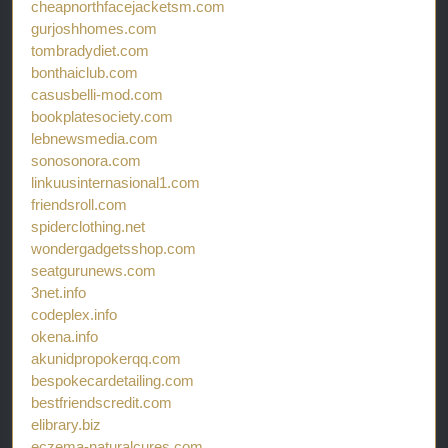
cheapnorthfacejacketsm.com
gurjoshhomes.com
tombradydiet.com
bonthaiclub.com
casusbelli-mod.com
bookplatesociety.com
lebnewsmedia.com
sonosonora.com
linkuusinternasional1.com
friendsroll.com
spiderclothing.net
wondergadgetsshop.com
seatgurunews.com
3net.info
codeplex.info
okena.info
akunidpropokerqq.com
bespokecardetailing.com
bestfriendscredit.com
elibrary.biz
eczema-naturalcures.com