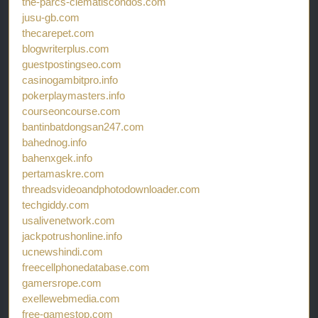
the-parcs-clematiscondos.com
jusu-gb.com
thecarepet.com
blogwriterplus.com
guestpostingseo.com
casinogambitpro.info
pokerplaymasters.info
courseoncourse.com
bantinbatdongsan247.com
bahednog.info
bahenxgek.info
pertamaskre.com
threadsvideoandphotodownloader.com
techgiddy.com
usalivenetwork.com
jackpotrushonline.info
ucnewshindi.com
freecellphonedatabase.com
gamersrope.com
exellewebmedia.com
free-gamestop.com