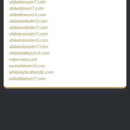
ufabettersum7.com
ufabettinwm7.com
ufabettinwum3.com
ufabetunitedm3.com
ufabetunitedm7.com
ufabetuskedm7.com
ufabetutoredm3.com
ufabetutoredm7.com
ufabetvalleyum3.com
veloxview.com
westufabetm3.com
whiskeybrothersllc.com
wildufabetum7.com