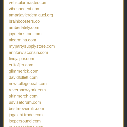
vehicularmaster.com
vibesaccent.com
ampajavierdemiguel.org
brainboosters.co
amberlately.com
joycebriscoe.com
aicarmina.com
mypartysupplystore.com
annforwisconsin.com
findjaipur.com
cultofjim.com
glimmerick.com
davidfollett.com
newcollegebeat.com
reverbnewyork.com
skinmerch.com
usvisaforum.com
bestmovierulz.com
jagalchi-trade.com
loopersound.com