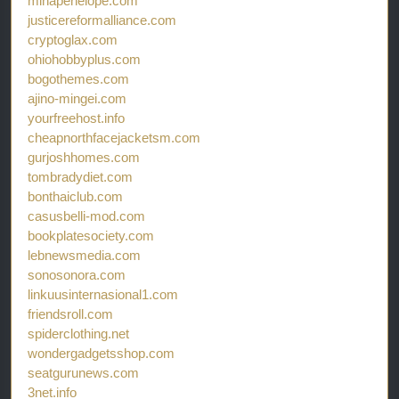
minapenelope.com
justicereformalliance.com
cryptoglax.com
ohiohobbyplus.com
bogothemes.com
ajino-mingei.com
yourfreehost.info
cheapnorthfacejacketsm.com
gurjoshhomes.com
tombradydiet.com
bonthaiclub.com
casusbelli-mod.com
bookplatesociety.com
lebnewsmedia.com
sonosonora.com
linkuusinternasional1.com
friendsroll.com
spiderclothing.net
wondergadgetsshop.com
seatgurunews.com
3net.info