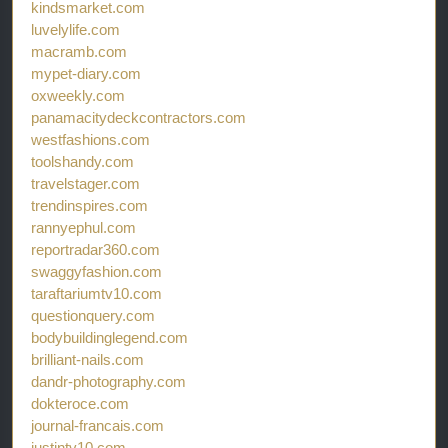
kindsmarket.com
luvelylife.com
macramb.com
mypet-diary.com
oxweekly.com
panamacitydeckcontractors.com
westfashions.com
toolshandy.com
travelstager.com
trendinspires.com
rannyephul.com
reportradar360.com
swaggyfashion.com
taraftariumtv10.com
questionquery.com
bodybuildinglegend.com
brilliant-nails.com
dandr-photography.com
dokteroce.com
journal-francais.com
justintv10.com