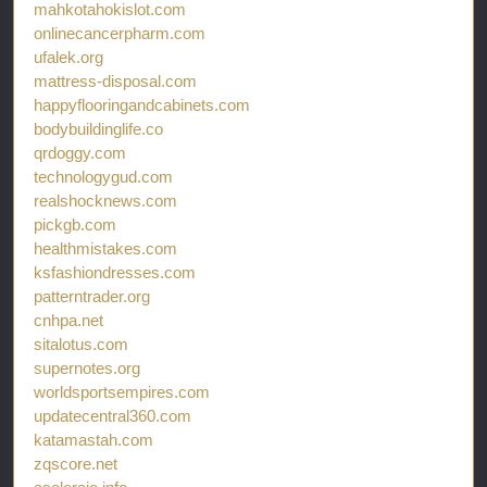
mahkotahokislot.com
onlinecancerpharm.com
ufalek.org
mattress-disposal.com
happyflooringandcabinets.com
bodybuildinglife.co
qrdoggy.com
technologygud.com
realshocknews.com
pickgb.com
healthmistakes.com
ksfashiondresses.com
patterntrader.org
cnhpa.net
sitalotus.com
supernotes.org
worldsportsempires.com
updatecentral360.com
katamastah.com
zqscore.net