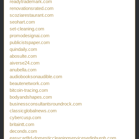
readytrademark.com
renovationsrated.com
scoziarestaurant.com
seohart.com
set-cleaning.com
promodesignai.com
publicistspaper.com
quindaily.com
abosulte.com
aiverse24.com
anubella.com
audiobooksonaudible.com
beautenetwork.com
bitcoin-tracing.com
bodyandshapes.com
businessconsultantsroundrock.com
classicglobalnews.com
cybercusp.com
britaintt.com
deconds.com
easycartltd-domesticcleaningservicesedinburgh.com