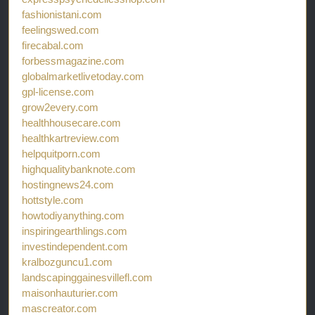
fashionistani.com
feelingswed.com
firecabal.com
forbessmagazine.com
globalmarketlivetoday.com
gpl-license.com
grow2every.com
healthhousecare.com
healthkartreview.com
helpquitporn.com
highqualitybanknote.com
hostingnews24.com
hottstyle.com
howtodiyanything.com
inspiringearthlings.com
investindependent.com
kralbozguncu1.com
landscapinggainesvillefl.com
maisonhauturier.com
mascreator.com