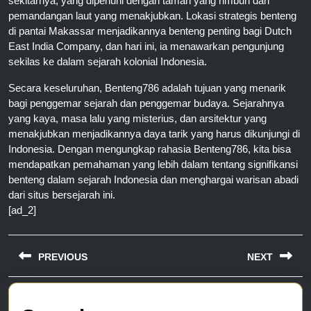
sekitarnya, yang dipenuhi dengan taman yang rimbun dan
pemandangan laut yang menakjubkan. Lokasi strategis benteng
di pantai Makassar menjadikannya benteng penting bagi Dutch
East India Company, dan hari ini, ia menawarkan pengunjung
sekilas ke dalam sejarah kolonial Indonesia.
Secara keseluruhan, Benteng786 adalah tujuan yang menarik
bagi penggemar sejarah dan penggemar budaya. Sejarahnya
yang kaya, masa lalu yang misterius, dan arsitektur yang
menakjubkan menjadikannya daya tarik yang harus dikunjungi di
Indonesia. Dengan mengungkap rahasia Benteng786, kita bisa
mendapatkan pemahaman yang lebih dalam tentang signifikansi
benteng dalam sejarah Indonesia dan menghargai warisan abadi
dari situs bersejarah ini.
[ad_2]
Post
PREVIOUS
NEXT
navigation
Previous
Next
post:
post: