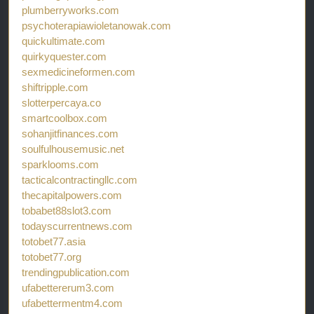
plumberryworks.com
psychoterapiawioletanowak.com
quickultimate.com
quirkyquester.com
sexmedicineformen.com
shiftripple.com
slotterpercaya.co
smartcoolbox.com
sohanjitfinances.com
soulfulhousemusic.net
sparklooms.com
tacticalcontractingllc.com
thecapitalpowers.com
tobabet88slot3.com
todayscurrentnews.com
totobet77.asia
totobet77.org
trendingpublication.com
ufabettererum3.com
ufabettermentm4.com