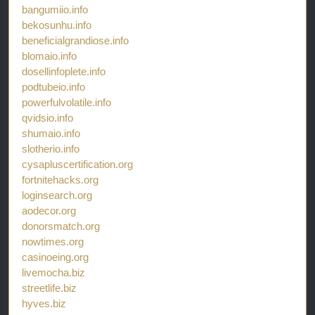
bangumiio.info
bekosunhu.info
beneficialgrandiose.info
blomaio.info
dosellinfoplete.info
podtubeio.info
powerfulvolatile.info
qvidsio.info
shumaio.info
slotherio.info
cysapluscertification.org
fortnitehacks.org
loginsearch.org
aodecor.org
donorsmatch.org
nowtimes.org
casinoeing.org
livemocha.biz
streetlife.biz
hyves.biz