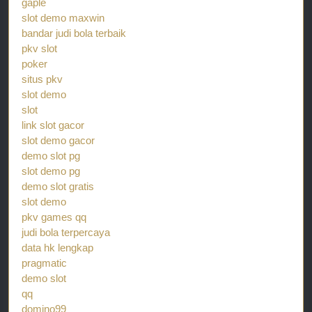
gaple
slot demo maxwin
bandar judi bola terbaik
pkv slot
poker
situs pkv
slot demo
slot
link slot gacor
slot demo gacor
demo slot pg
slot demo pg
demo slot gratis
slot demo
pkv games qq
judi bola terpercaya
data hk lengkap
pragmatic
demo slot
qq
domino99