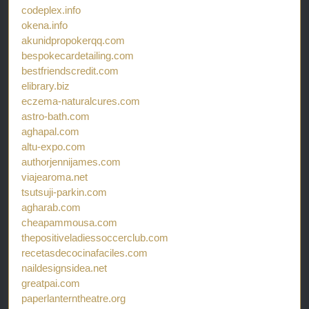
codeplex.info
okena.info
akunidpropokerqq.com
bespokecardetailing.com
bestfriendscredit.com
elibrary.biz
eczema-naturalcures.com
astro-bath.com
aghapal.com
altu-expo.com
authorjennijames.com
viajearoma.net
tsutsuji-parkin.com
agharab.com
cheapammousa.com
thepositiveladiessoccerclub.com
recetasdecocinafaciles.com
naildesignsidea.net
greatpai.com
paperlanterntheatre.org