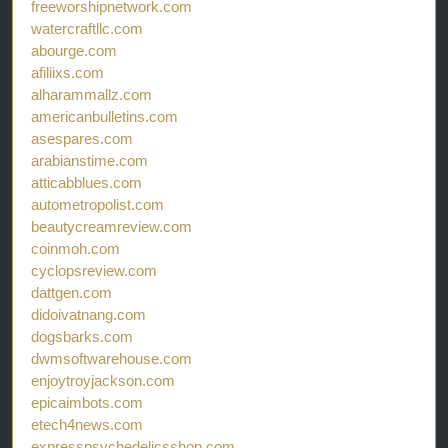
freeworshipnetwork.com
watercraftllc.com
abourge.com
afiliixs.com
alharammallz.com
americanbulletins.com
asespares.com
arabianstime.com
atticabblues.com
autometropolist.com
beautycreamreview.com
coinmoh.com
cyclopsreview.com
dattgen.com
didoivatnang.com
dogsbarks.com
dwmsoftwarehouse.com
enjoytroyjackson.com
epicaimbots.com
etech4news.com
expresspsychedelicsshop.com