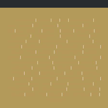
menuqq pkv
|
situs qq
|
pkv
|
pkv
|
dominoqq pkv
|
dominoqq pkv
|
dominoqq pkv
|
dominoqq pkv
|
dominoqq
pkv
|
situs slot gacor
|
slot gacor
|
sbobet
|
pkv games
|
slot
gacor resmi
|
slot gacor hari ini
|
slot gacor hari ini
|
situs
slot gacor
|
slot pg
|
slot anti rungkat
|
pragmatic play
|
slot
maxwin
|
slot demo pragmatic
|
situs slot gacor
|
x500 slot
|
demo slot x500
|
slot demo
|
mahjong ways 2
|
situs pkv
games
|
situs pkv games
|
daftar menuqq
|
daftar murniqq
|
daftar hematqq
|
situs qq
|
bandarqq login
|
bandarqq
|
poker online
|
poker online
|
situs pkv
|
bandarqq login
|
bandarqq
|
situs qq
|
pkv games qq
|
situs pkv
|
pkv games
qq
|
dominoqq
|
pkv games qq
|
bandarqq login
|
bandarqq
|
situs qq
|
poker online
|
situs pkv
|
pkv games qq
|
sbobet88 login
|
link alternatif sbobet
|
sbobet88
|
judi bola
|
situs pkv
|
poker online
|
situs qq
|
situs pkv games
|
pkv
|
bandarqq pkv