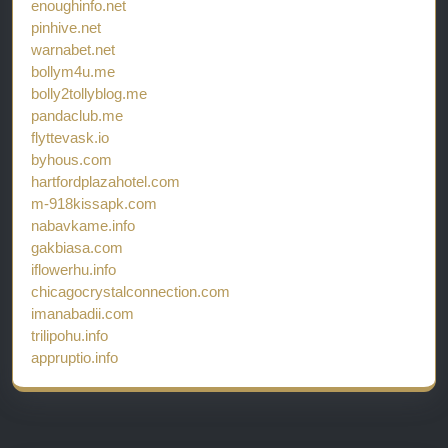
enoughinfo.net
pinhive.net
warnabet.net
bollym4u.me
bolly2tollyblog.me
pandaclub.me
flyttevask.io
byhous.com
hartfordplazahotel.com
m-918kissapk.com
nabavkame.info
gakbiasa.com
iflowerhu.info
chicagocrystalconnection.com
imanabadii.com
trilipohu.info
appruptio.info