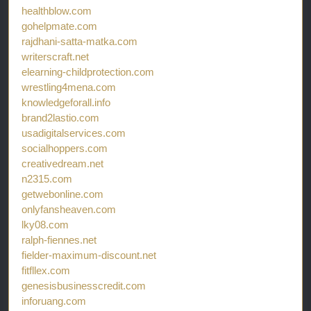
healthblow.com
gohelpmate.com
rajdhani-satta-matka.com
writerscraft.net
elearning-childprotection.com
wrestling4mena.com
knowledgeforall.info
brand2lastio.com
usadigitalservices.com
socialhoppers.com
creativedream.net
n2315.com
getwebonline.com
onlyfansheaven.com
lky08.com
ralph-fiennes.net
fielder-maximum-discount.net
fitfllex.com
genesisbusinesscredit.com
inforuang.com