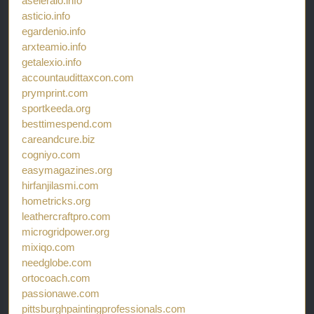
aseleraio.info
asticio.info
egardenio.info
arxteamio.info
getalexio.info
accountaudittaxcon.com
prymprint.com
sportkeeda.org
besttimespend.com
careandcure.biz
cogniyo.com
easymagazines.org
hirfanjilasmi.com
hometricks.org
leathercraftpro.com
microgridpower.org
mixiqo.com
needglobe.com
ortocoach.com
passionawe.com
pittsburghpaintingprofessionals.com