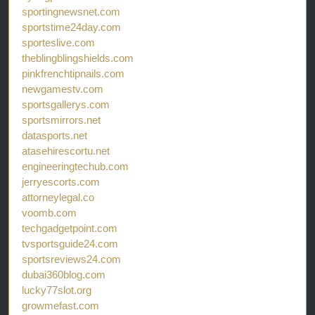
sportingnewsnet.com
sportstime24day.com
sporteslive.com
theblingblingshields.com
pinkfrenchtipnails.com
newgamestv.com
sportsgallerys.com
sportsmirrors.net
datasports.net
atasehirescortu.net
engineeringtechub.com
jerryescorts.com
attorneylegal.co
voomb.com
techgadgetpoint.com
tvsportsguide24.com
sportsreviews24.com
dubai360blog.com
lucky77slot.org
growmefast.com