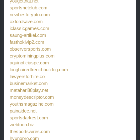
yougetthat.net
sportsnetclub.com
newbestcrypto.com
oxfordsave.com
iclassicgames.com
saung-artikel.com
fasthokivip2.com
observersports.com
cryptominingplus.com
aquinoticiaspe.com
longhairedfrenchbulldog.com
lawyersforhire.co
businemarket.com
matahari88play.net
moneydescriptor.com
youthsmagazine.com
painaidee.net
sportsdarkest.com
webtoon.biz
thesportswires.com
hyungpro.com