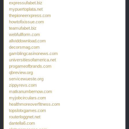
expressufabet.biz
mypuertoplata.net
thepioneerxpress.com
howtofixissue.com
teamufabet.biz
webfullform.com
allviddownload.com
decorsmag.com
gamblingcasinonews.com
universitiesofamerica.net
progameofbrands.com
qbreview.org
servicewueste.org
zippyrevs.com
matkanumbernow.com
myjobcirculars.com
healthmoreoverfitness.com
topslotxgames.com
routerloggnet.net
dantella6.com