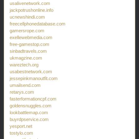
usalivenetwork.com
jackpotrushonline.info
ucnewshindi.com
freecellphonedatabase.com
gamersrope.com
exellewebmedia.com
free-gamestop.com
sinbadtravels.com
ukmagzine.com
wareztech.org
usabestnetwork.com
jessepinkmanoutfit.com
umailsend.com
retarys.com
fasterformationcpf.com
goldensnuggles.com
lookbattlemap.com
buyrdpservice.com
yesport.net
tostylo.com