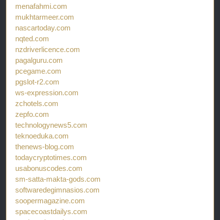
menafahmi.com
mukhtarmeer.com
nascartoday.com
nqted.com
nzdriverlicence.com
pagalguru.com
pcegame.com
pgslot-r2.com
ws-expression.com
zchotels.com
zepfo.com
technologynews5.com
teknoeduka.com
thenews-blog.com
todaycryptotimes.com
usabonuscodes.com
sm-satta-makta-gods.com
softwaredegimnasios.com
soopermagazine.com
spacecoastdailys.com