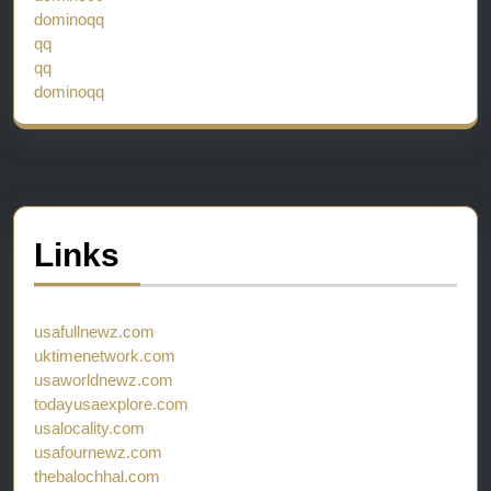
dominoqq
qq
qq
dominoqq
Links
usafullnewz.com
uktimenetwork.com
usaworldnewz.com
todayusaexplore.com
usalocality.com
usafournewz.com
thebalochhal.com