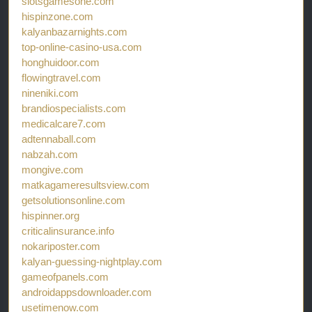
slotsgamesone.com
hispinzone.com
kalyanbazarnights.com
top-online-casino-usa.com
honghuidoor.com
flowingtravel.com
nineniki.com
brandiospecialists.com
medicalcare7.com
adtennaball.com
nabzah.com
mongive.com
matkagameresultsview.com
getsolutionsonline.com
hispinner.org
criticalinsurance.info
nokariposter.com
kalyan-guessing-nightplay.com
gameofpanels.com
androidappsdownloader.com
usetimenow.com