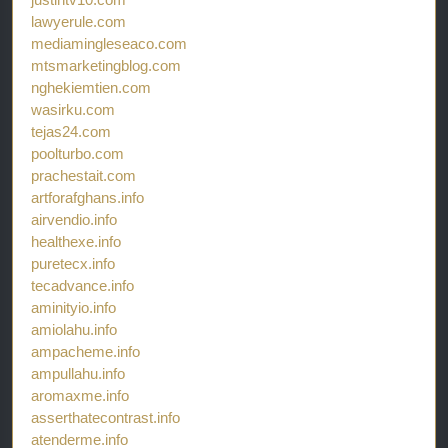
lawyerule.com
mediamingleseaco.com
mtsmarketingblog.com
nghekiemtien.com
wasirku.com
tejas24.com
poolturbo.com
prachestait.com
artforafghans.info
airvendio.info
healthexe.info
puretecx.info
tecadvance.info
aminityio.info
amiolahu.info
ampacheme.info
ampullahu.info
aromaxme.info
asserthatecontrast.info
atenderme.info