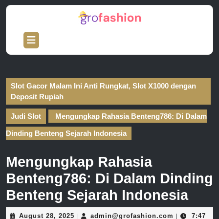
Skip
to
content
Skip
Open
to
Button
content
Slot Gacor Malam Ini Anti Rungkat, Slot X1000 dengan
Deposit Rupiah
Judi Slot
Mengungkap Rahasia Benteng786: Di Dalam
Dinding Benteng Sejarah Indonesia
Mengungkap Rahasia
Benteng786: Di Dalam Dinding
Benteng Sejarah Indonesia
August
admin@grofa
August 28, 2025
admin@grofashion.com
7:47
|
|