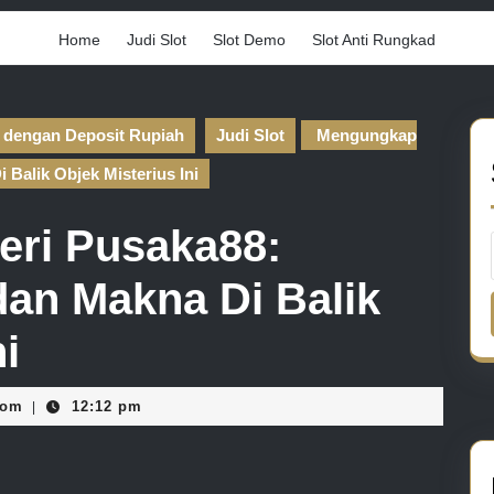
Home
Judi Slot
Slot Demo
Slot Anti Rungkad
0 dengan Deposit Rupiah
Judi Slot
Mengungkap
 Balik Objek Misterius Ini
eri Pusaka88:
dan Makna Di Balik
i
admin@grofashion.com
com
12:12 pm
|