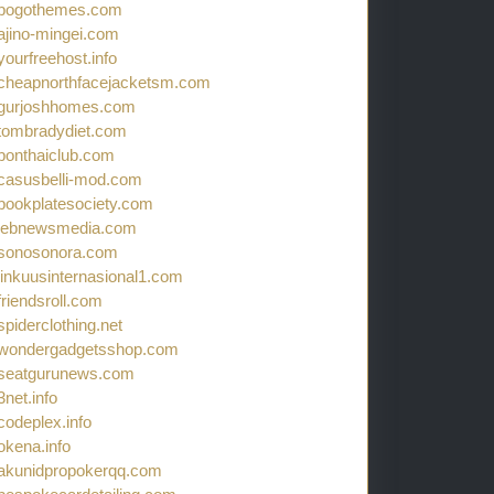
bogothemes.com
ajino-mingei.com
yourfreehost.info
cheapnorthfacejacketsm.com
gurjoshhomes.com
tombradydiet.com
bonthaiclub.com
casusbelli-mod.com
bookplatesociety.com
lebnewsmedia.com
sonosonora.com
linkuusinternasional1.com
friendsroll.com
spiderclothing.net
wondergadgetsshop.com
seatgurunews.com
3net.info
codeplex.info
okena.info
akunidpropokerqq.com