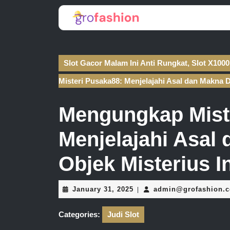
Skip
to
content
Skip
to
content
Slot Gacor Malam Ini Anti Rungkat, Slot X100
Misteri Pusaka88: Menjelajahi Asal dan Makna Di
Mengungkap Mist
Menjelajahi Asal 
Objek Misterius In
January
January 31, 2025
admin@grofashion.
|
31,
2025
Categories:
Judi Slot