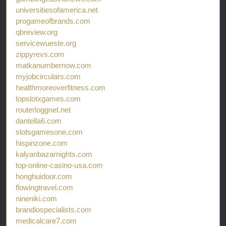
universitiesofamerica.net
progameofbrands.com
qbreview.org
servicewueste.org
zippyrevs.com
matkanumbernow.com
myjobcirculars.com
healthmoreoverfitness.com
topslotxgames.com
routerloggnet.net
dantella6.com
slotsgamesone.com
hispinzone.com
kalyanbazarnights.com
top-online-casino-usa.com
honghuidoor.com
flowingtravel.com
nineniki.com
brandiospecialists.com
medicalcare7.com