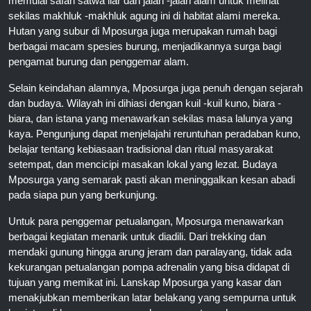
memulai safari satwa liar dan jalan -jalan alam untuk melihat
sekilas makhluk -makhluk agung ini di habitat alami mereka.
Hutan yang subur di Mposurga juga merupakan rumah bagi
berbagai macam spesies burung, menjadikannya surga bagi
pengamat burung dan penggemar alam.
Selain keindahan alamnya, Mposurga juga penuh dengan sejarah
dan budaya. Wilayah ini dihiasi dengan kuil -kuil kuno, biara -
biara, dan istana yang menawarkan sekilas masa lalunya yang
kaya. Pengunjung dapat menjelajahi reruntuhan peradaban kuno,
belajar tentang kebiasaan tradisional dan ritual masyarakat
setempat, dan mencicipi masakan lokal yang lezat. Budaya
Mposurga yang semarak pasti akan meninggalkan kesan abadi
pada siapa pun yang berkunjung.
Untuk para penggemar petualangan, Mposurga menawarkan
berbagai kegiatan menarik untuk diadili. Dari trekking dan
mendaki gunung hingga arung jeram dan paralayang, tidak ada
kekurangan petualangan pompa adrenalin yang bisa didapat di
tujuan yang memikat ini. Lanskap Mposurga yang kasar dan
menakjubkan memberikan latar belakang yang sempurna untuk