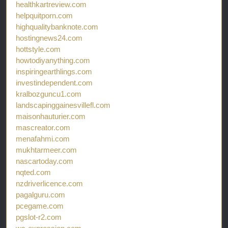
healthkartreview.com
helpquitporn.com
highqualitybanknote.com
hostingnews24.com
hottstyle.com
howtodiyanything.com
inspiringearthlings.com
investindependent.com
kralbozguncu1.com
landscapinggainesvillefl.com
maisonhauturier.com
mascreator.com
menafahmi.com
mukhtarmeer.com
nascartoday.com
nqted.com
nzdriverlicence.com
pagalguru.com
pcegame.com
pgslot-r2.com