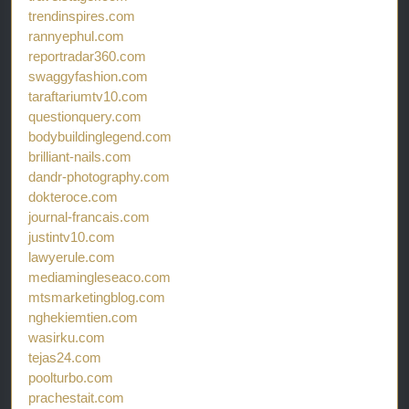
trendinspires.com
rannyephul.com
reportradar360.com
swaggyfashion.com
taraftariumtv10.com
questionquery.com
bodybuildinglegend.com
brilliant-nails.com
dandr-photography.com
dokteroce.com
journal-francais.com
justintv10.com
lawyerule.com
mediamingleseaco.com
mtsmarketingblog.com
nghekiemtien.com
wasirku.com
tejas24.com
poolturbo.com
prachestait.com