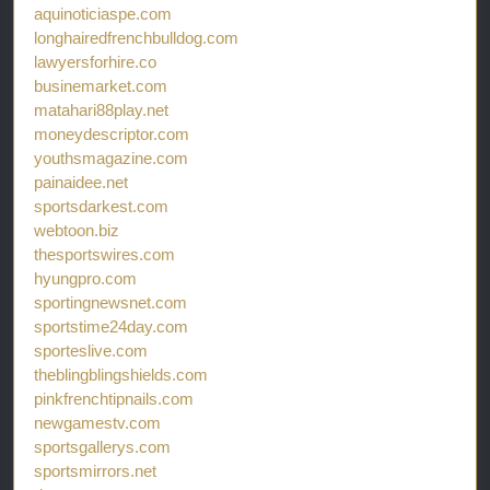
aquinoticiaspe.com
longhairedfrenchbulldog.com
lawyersforhire.co
businemarket.com
matahari88play.net
moneydescriptor.com
youthsmagazine.com
painaidee.net
sportsdarkest.com
webtoon.biz
thesportswires.com
hyungpro.com
sportingnewsnet.com
sportstime24day.com
sporteslive.com
theblingblingshields.com
pinkfrenchtipnails.com
newgamestv.com
sportsgallerys.com
sportsmirrors.net