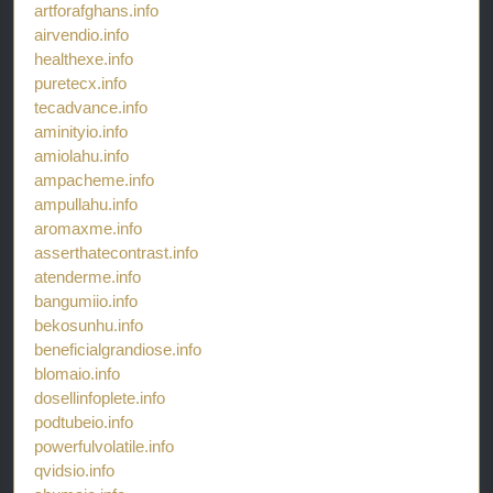
artforafghans.info
airvendio.info
healthexe.info
puretecx.info
tecadvance.info
aminityio.info
amiolahu.info
ampacheme.info
ampullahu.info
aromaxme.info
asserthatecontrast.info
atenderme.info
bangumiio.info
bekosunhu.info
beneficialgrandiose.info
blomaio.info
dosellinfoplete.info
podtubeio.info
powerfulvolatile.info
qvidsio.info