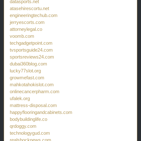
datasports.net
atasehirescortu.net
engineeringtechub.com
jerryescorts.com
attorneylegal.co
voomb.com
techgadgetpoint.com
tvsportsguide24.com
sportsreviews24.com
dubai360blog.com
lucky77slot.org
growmefast.com
mahkotahokislot.com
onlinecancerpharm.com
ufalek.org
mattress-disposal.com
happyflooringandcabinets.com
bodybuildinglife.co
qrdoggy.com
technologygud.com
realshocknews.com