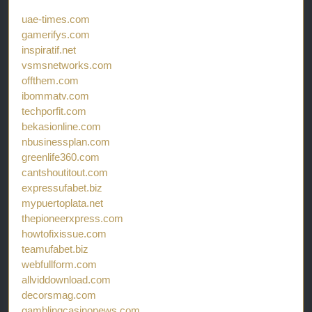
uae-times.com
gamerifys.com
inspiratif.net
vsmsnetworks.com
offthem.com
ibommatv.com
techporfit.com
bekasionline.com
nbusinessplan.com
greenlife360.com
cantshoutitout.com
expressufabet.biz
mypuertoplata.net
thepioneerxpress.com
howtofixissue.com
teamufabet.biz
webfullform.com
allviddownload.com
decorsmag.com
gamblingcasinonews.com