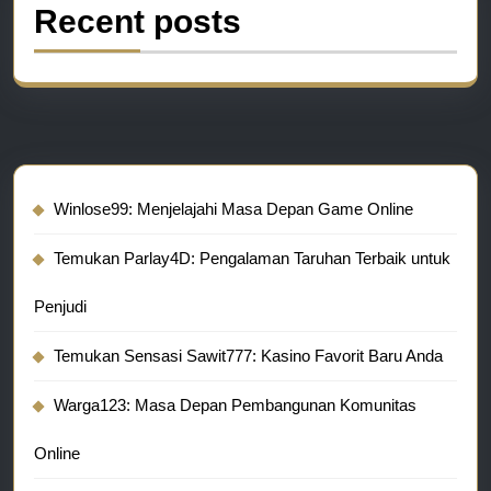
Recent posts
Winlose99: Menjelajahi Masa Depan Game Online
Temukan Parlay4D: Pengalaman Taruhan Terbaik untuk
Penjudi
Temukan Sensasi Sawit777: Kasino Favorit Baru Anda
Warga123: Masa Depan Pembangunan Komunitas
Online