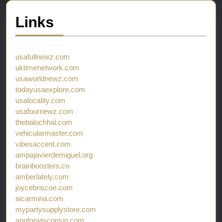
Links
usafullnewz.com
uktimenetwork.com
usaworldnewz.com
todayusaexplore.com
usalocality.com
usafournewz.com
thebalochhal.com
vehicularmaster.com
vibesaccent.com
ampajavierdemiguel.org
brainboosters.co
amberlately.com
joycebriscoe.com
aicarmina.com
mypartysupplystore.com
annforwisconsin.com