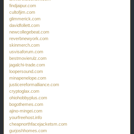
findjaipur.com
cultofjim.com
glimmerick.com
davidfollett.com
newcollegebeat.com
reverbnewyork.com
skinmerch.com
usvisaforum.com
bestmovierulz.com
jagalchi-trade.com
loopersound.com
minapenelope.com
justicereformalliance.com
cryptoglax.com
ohiohobbyplus.com
bogothemes.com
ajino-mingei.com
yourfreehost.info
cheapnorthfacejacketsm.com
gurjoshhomes.com