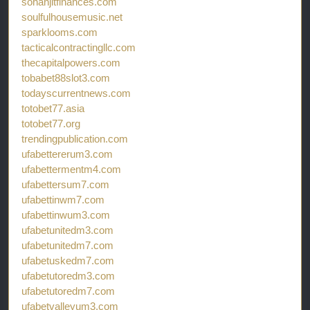
sohanjitfinances.com
soulfulhousemusic.net
sparklooms.com
tacticalcontractingllc.com
thecapitalpowers.com
tobabet88slot3.com
todayscurrentnews.com
totobet77.asia
totobet77.org
trendingpublication.com
ufabettererum3.com
ufabettermentm4.com
ufabettersum7.com
ufabettinwm7.com
ufabettinwum3.com
ufabetunitedm3.com
ufabetunitedm7.com
ufabetuskedm7.com
ufabetutoredm3.com
ufabetutoredm7.com
ufabetvalleyum3.com