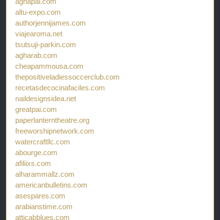
aghapal.com
altu-expo.com
authorjennijames.com
viajearoma.net
tsutsuji-parkin.com
agharab.com
cheapammousa.com
thepositiveladiessoccerclub.com
recetasdecocinafaciles.com
naildesignsidea.net
greatpai.com
paperlanterntheatre.org
freeworshipnetwork.com
watercraftllc.com
abourge.com
afiliixs.com
alharammallz.com
americanbulletins.com
asespares.com
arabianstime.com
atticabblues.com