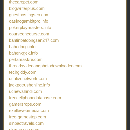
thecarepet.com
blogwriterplus.com
guestpostingseo.com
casinogambitpro.info
pokerplaymasters.info
courseoncourse.com
bantinbatdongsan247.com
bahednog.info
bahenxgek.info
pertamaskre.com
threadsvideoandphotodownloader.com
techgiddy.com
usalivenetwork.com
jackpotrushonline.info
ucnewshindi.com
freecellphonedatabase.com
gamersrope.com
exellewebmedia.com
free-gamestop.com
sinbadtravels.com
ukmagzine.com