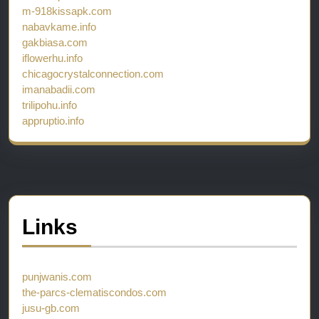
m-918kissapk.com
nabavkame.info
gakbiasa.com
iflowerhu.info
chicagocrystalconnection.com
imanabadii.com
trilipohu.info
appruptio.info
Links
punjwanis.com
the-parcs-clematiscondos.com
jusu-gb.com