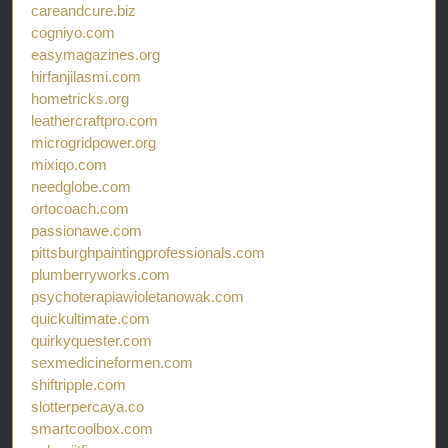
careandcure.biz
cogniyo.com
easymagazines.org
hirfanjilasmi.com
hometricks.org
leathercraftpro.com
microgridpower.org
mixiqo.com
needglobe.com
ortocoach.com
passionawe.com
pittsburghpaintingprofessionals.com
plumberryworks.com
psychoterapiawioletanowak.com
quickultimate.com
quirkyquester.com
sexmedicineformen.com
shiftripple.com
slotterpercaya.co
smartcoolbox.com