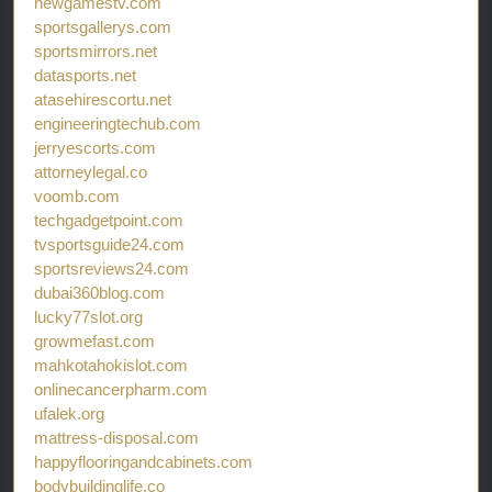
newgamestv.com
sportsgallerys.com
sportsmirrors.net
datasports.net
atasehirescortu.net
engineeringtechub.com
jerryescorts.com
attorneylegal.co
voomb.com
techgadgetpoint.com
tvsportsguide24.com
sportsreviews24.com
dubai360blog.com
lucky77slot.org
growmefast.com
mahkotahokislot.com
onlinecancerpharm.com
ufalek.org
mattress-disposal.com
happyflooringandcabinets.com
bodybuildinglife.co