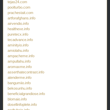
tejas24.com
poolturbo.com
prachestait.com
artforafghans.info
airvendio.info
healthexe.info
puretecx.info
tecadvance.info
aminityio.info
amiolahu.info
ampacheme.info
ampullahu.info
aromaxme.info
asserthatecontrast.info
atenderme.info
bangumiio.info
bekosunhu.info
beneficialgrandiose.info
blomaio.info
dosellinfoplete.info
podtubeio.info