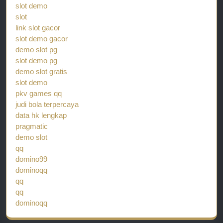
slot demo
slot
link slot gacor
slot demo gacor
demo slot pg
slot demo pg
demo slot gratis
slot demo
pkv games qq
judi bola terpercaya
data hk lengkap
pragmatic
demo slot
qq
domino99
dominoqq
qq
qq
dominoqq