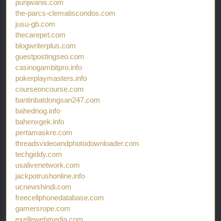
punjwanis.com
the-parcs-clematiscondos.com
jusu-gb.com
thecarepet.com
blogwriterplus.com
guestpostingseo.com
casinogambitpro.info
pokerplaymasters.info
courseoncourse.com
bantinbatdongsan247.com
bahednog.info
bahenxgek.info
pertamaskre.com
threadsvideoandphotodownloader.com
techgiddy.com
usalivenetwork.com
jackpotrushonline.info
ucnewshindi.com
freecellphonedatabase.com
gamersrope.com
exellewebmedia.com