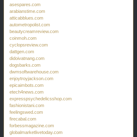
asespares.com
arabianstime.com
atticabblues.com
autometropolist.com
beautycreamreview.com
coinmoh.com
cyclopsreview.com
dattgen.com
didoivatnang.com
dogsbarks.com
dwmsoftwarehouse.com
enjoytroyjackson.com
epicaimbots.com
etech4news.com
expresspsychedelicsshop.com
fashionistani.com
feelingswed.com
firecabal.com
forbessmagazine.com
globalmarketlivetoday.com