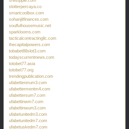
shiftripple.com
slotterpercaya.co
smartcoolbox.com
sohanjitfinances.com
soulfulhousemusic.net
sparklooms.com
tacticalcontractingllc.com
thecapitalpowers.com
tobabet88slot3.com
todayscurrentnews.com
totobet77.asia
totobet77.org
trendingpublication.com
ufabettererum3.com
ufabettermentm4.com
ufabettersum7.com
ufabettinwm7.com
ufabettinwum3.com
ufabetunitedm3.com
ufabetunitedm7.com
ufabetuskedm7.com