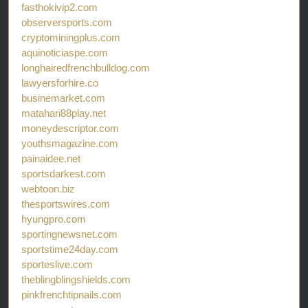
fasthokivip2.com
observersports.com
cryptominingplus.com
aquinoticiaspe.com
longhairedfrenchbulldog.com
lawyersforhire.co
businemarket.com
matahari88play.net
moneydescriptor.com
youthsmagazine.com
painaidee.net
sportsdarkest.com
webtoon.biz
thesportswires.com
hyungpro.com
sportingnewsnet.com
sportstime24day.com
sporteslive.com
theblingblingshields.com
pinkfrenchtipnails.com