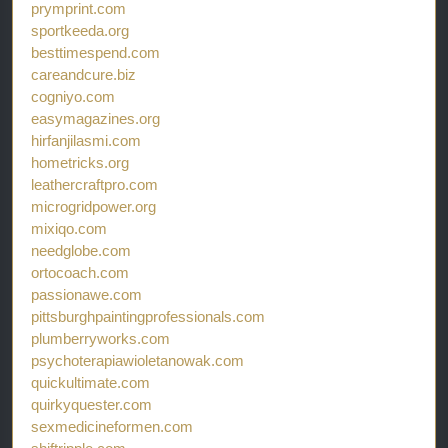
prymprint.com
sportkeeda.org
besttimespend.com
careandcure.biz
cogniyo.com
easymagazines.org
hirfanjilasmi.com
hometricks.org
leathercraftpro.com
microgridpower.org
mixiqo.com
needglobe.com
ortocoach.com
passionawe.com
pittsburghpaintingprofessionals.com
plumberryworks.com
psychoterapiawioletanowak.com
quickultimate.com
quirkyquester.com
sexmedicineformen.com