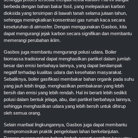
berbeda dengan bahan bakar fosil, yang melepaskan karbon
dioksida yang tersimpan di bawah tanah selama jutaan tahun,
sehingga meningkatkan konsentrasi gas rumah kaca secara
keseluruhan di atmosfer. Dengan menggunakan Gasbos, kita
dapat mengurangi jejak karbon secara signifikan dan membantu
memerangi perubahan iklim.
Gasbos juga membantu mengurangi polusi udara. Boiler
biomassa tradisional dapat menghasilkan partikel dalam jumlah
besar dan emisi berbahaya lainnya, yang dapat berdampak
negatif terhadap kualitas udara dan kesehatan masyarakat.
Sebaliknya, boiler gasifikasi membakar bahan organik pada suhu
yang jauh lebih tinggi, menghasilkan pembakaran yang lebih
bersih dan emisi yang lebih rendah. Hal ini berarti lebih sedikit
polusi dalam bentuk jelaga, abu, dan partikel berbahaya lainnya,
sehingga menghasilkan udara yang lebih bersih untuk dihirup
oleh semua orang.
Selain manfaat lingkungannya, Gasbos juga dapat membantu
mempromosikan praktik pengelolaan lahan berkelanjutan.