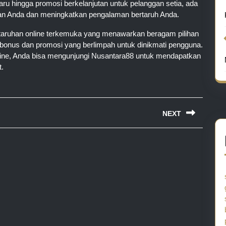
u hingga promosi berkelanjutan untuk pelanggan setia, ada
 Anda dan meningkatkan pengalaman bertaruh Anda.
 taruhan online terkemuka yang menawarkan beragam pilihan
 bonus dan promosi yang berlimpah untuk dinikmati pengguna.
nline, Anda bisa mengunjungi Nusantara88 untuk mendapatkan
.
NEXT
Next
post: