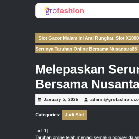
Skip
to
content
Skip
to
content
Slot Gacor Malam Ini Anti Rungkat, Slot X100
Serunya Taruhan Online Bersama Nusantara88
Melepaskan Seru
Bersama Nusanta
January
January 5, 2026
admin@grofashion.c
|
5,
2026
Categories:
Judi Slot
[ad_1]
Taruhan online telah menjadi semakin populer dal