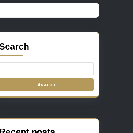
Search
Search
Recent posts