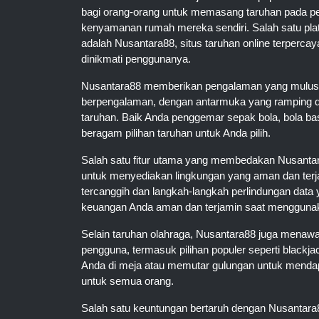
bagi orang-orang untuk memasang taruhan pada per
kenyamanan rumah mereka sendiri. Salah satu plat
adalah Nusantara88, situs taruhan online terperca
dinikmati penggunanya.
Nusantara88 memberikan pengalaman yang mulus 
berpengalaman, dengan antarmuka yang ramping d
taruhan. Baik Anda penggemar sepak bola, bola bas
beragam pilihan taruhan untuk Anda pilih.
Salah satu fitur utama yang membedakan Nusantara
untuk menyediakan lingkungan yang aman dan terja
tercanggih dan langkah-langkah perlindungan data 
keuangan Anda aman dan terjamin saat mengguna
Selain taruhan olahraga, Nusantara88 juga menaw
pengguna, termasuk pilihan populer seperti blackjac
Anda di meja atau memutar gulungan untuk menda
untuk semua orang.
Salah satu keuntungan bertaruh dengan Nusantara