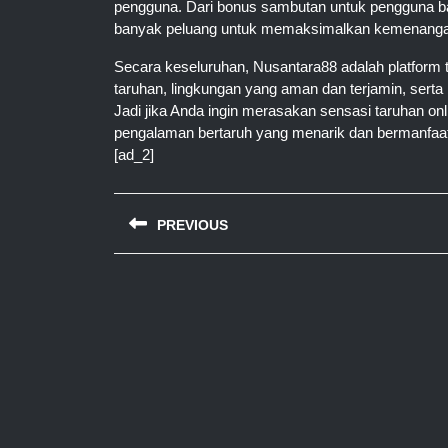
pengguna. Dari bonus sambutan untuk pengguna bar
banyak peluang untuk memaksimalkan kemenangan
Secara keseluruhan, Nusantara88 adalah platform
taruhan, lingkungan yang aman dan terjamin, serta
Jadi jika Anda ingin merasakan sensasi taruhan o
pengalaman bertaruh yang menarik dan bermanfaat
[ad_2]
Post
PREVIOUS
navigation
Previous
post: