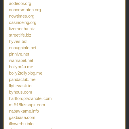
aodecor.org
donorsmatch.org
nowtimes.org
casinoeing.org
livemocha.biz
streetlife.biz
hyves.biz
enoughinfo.net
pinhive.net
warnabet.net
bollym4u.me
bolly2tollyblog.me
pandaclub.me
flyttevask.io
byhous.com
hartfordplazahotel.com
m-918kissapk.com
nabavkame.info
gakbiasa.com
iflowerhu.info