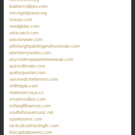
leathercraftpro.com
microgridpower.org
mixiqo.com
needglobe.com
ortocoach.com
passionawe.com
pittsburghpaintingprofessionals.com
plumberryworks.com
psychoterapiawioletanowak.com
quickultimate.com
quirkyquester.com
sexmedicineformen.com
shiftripple.com
slotterpercaya.co
smartcoolbox.com
sohanjitfinances.com
soulfulhousemusic.net
sparklooms.com
tacticalcontractingllc.com
thecapitalpowers.com