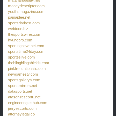
matahari88play.net
moneydescriptor.com
youthsmagazine.com
painaidee.net
sportsdarkest.com
webtoon.biz
thesportswires.com
hyungpro.com
sportingnewsnet.com
sportstime24day.com
sporteslive.com
theblingblingshields.com
pinkfrenchtipnails.com
newgamestv.com
sportsgallerys.com
sportsmirrors.net
datasports.net
atasehirescortu.net
engineeringtechub.com
jerryescorts.com
attorneylegal.co