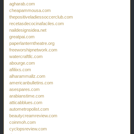
agharab.com
cheapammousa.com
thepositiveladiessoccerclub.com
recetasdecocinafaciles.com
naildesignsidea.net
greatpai.com
paperlanterntheatre.org
freeworshipnetwork.com
watercraftllc.com
abourge.com
afiliixs.com
alharammallz.com
americanbulletins.com
asespares.com
arabianstime.com
atticabblues.com
autometropolist.com
beautycreamreview.com
coinmoh.com
cyclopsreview.com