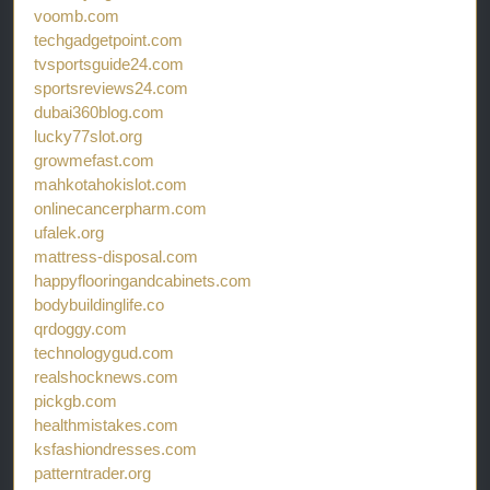
voomb.com
techgadgetpoint.com
tvsportsguide24.com
sportsreviews24.com
dubai360blog.com
lucky77slot.org
growmefast.com
mahkotahokislot.com
onlinecancerpharm.com
ufalek.org
mattress-disposal.com
happyflooringandcabinets.com
bodybuildinglife.co
qrdoggy.com
technologygud.com
realshocknews.com
pickgb.com
healthmistakes.com
ksfashiondresses.com
patterntrader.org