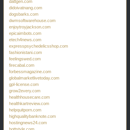
dattgen.com
didoivatnang.com
dogsbarks.com
dwmsoftwarehouse.com
enjoytroyjackson.com
epicaimbots.com
etech4news.com
expresspsychedelicsshop.com
fashionistani.com
feelingswed.com
firecabal.com
forbessmagazine.com
globalmarketlivetoday.com
gpl-license.com
grow2every.com
healthhousecare.com
healthkartreview.com
helpquitporn.com
highqualitybanknote.com
hostingnews24.com
hottstyle.com