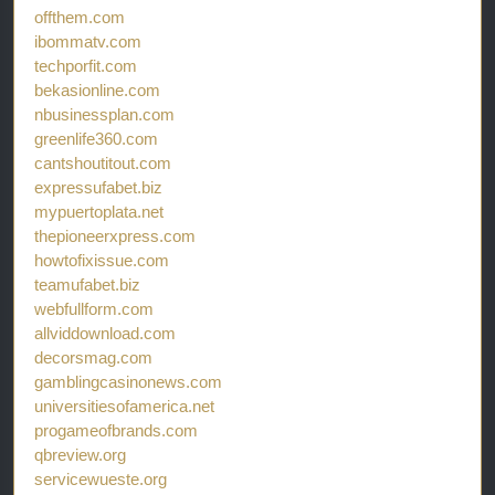
offthem.com
ibommatv.com
techporfit.com
bekasionline.com
nbusinessplan.com
greenlife360.com
cantshoutitout.com
expressufabet.biz
mypuertoplata.net
thepioneerxpress.com
howtofixissue.com
teamufabet.biz
webfullform.com
allviddownload.com
decorsmag.com
gamblingcasinonews.com
universitiesofamerica.net
progameofbrands.com
qbreview.org
servicewueste.org