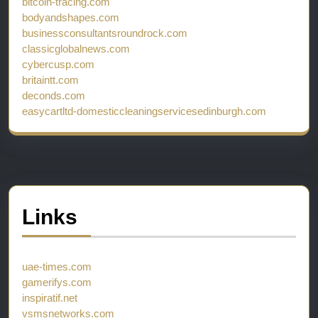
bitcoin-tracing.com
bodyandshapes.com
businessconsultantsroundrock.com
classicglobalnews.com
cybercusp.com
britaintt.com
deconds.com
easycartltd-domesticcleaningservicesedinburgh.com
Links
uae-times.com
gamerifys.com
inspiratif.net
vsmsnetworks.com