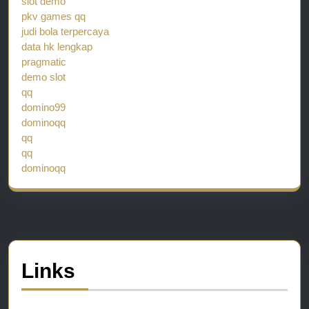
slot demo
pkv games qq
judi bola terpercaya
data hk lengkap
pragmatic
demo slot
qq
domino99
dominoqq
qq
qq
dominoqq
Links