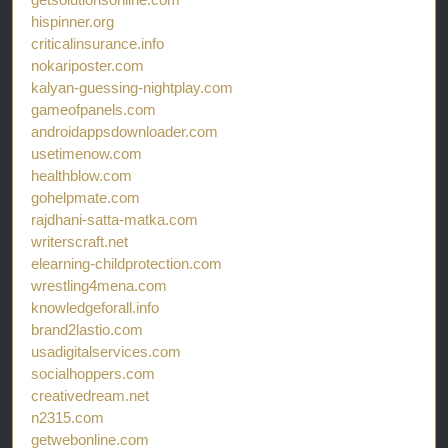
hispinner.org
criticalinsurance.info
nokariposter.com
kalyan-guessing-nightplay.com
gameofpanels.com
androidappsdownloader.com
usetimenow.com
healthblow.com
gohelpmate.com
rajdhani-satta-matka.com
writerscraft.net
elearning-childprotection.com
wrestling4mena.com
knowledgeforall.info
brand2lastio.com
usadigitalservices.com
socialhoppers.com
creativedream.net
n2315.com
getwebonline.com