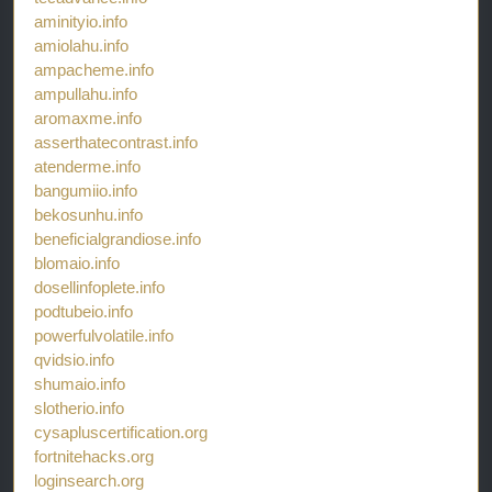
aminityio.info
amiolahu.info
ampacheme.info
ampullahu.info
aromaxme.info
asserthatecontrast.info
atenderme.info
bangumiio.info
bekosunhu.info
beneficialgrandiose.info
blomaio.info
dosellinfoplete.info
podtubeio.info
powerfulvolatile.info
qvidsio.info
shumaio.info
slotherio.info
cysapluscertification.org
fortnitehacks.org
loginsearch.org