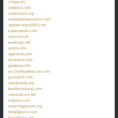
cnhpa.net
sitalotus.com
supernotes.org
worldsportsempires.com
updatecentral360.com
katamastah.com
zqscore.net
aseleraio.info
asticio.info
egardenio.info
arxteamio.info
getalexio.info
accountaudittaxcon.com
prymprint.com
sportkeeda.org
besttimespend.com
careandcure.biz
cogniyo.com
easymagazines.org
hirfanjilasmi.com
hometricks.org