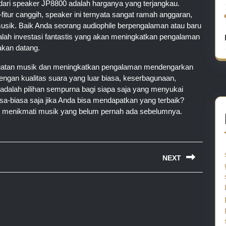
ri speaker JP8800 adalah harganya yang terjangkau.
r-fitur canggih, speaker ini ternyata sangat ramah anggaran,
musik. Baik Anda seorang audiophile berpengalaman atau baru
alah investasi fantastis yang akan meningkatkan pengalaman
kan datang.
kuatan musik dan meningkatkan pengalaman mendengarkan
ngan kualitas suara yang luar biasa, keserbagunaan,
ni adalah pilihan sempurna bagi siapa saja yang menyukai
a-biasa saja jika Anda bisa mendapatkan yang terbaik?
ah menikmati musik yang belum pernah ada sebelumnya.
NEXT
Next
post: