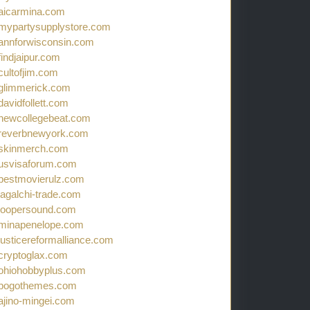
aicarmina.com
mypartysupplystore.com
annforwisconsin.com
findjaipur.com
cultofjim.com
glimmerick.com
davidfollett.com
newcollegebeat.com
reverbnewyork.com
skinmerch.com
usvisaforum.com
bestmovierulz.com
jagalchi-trade.com
loopersound.com
minapenelope.com
justicereformalliance.com
cryptoglax.com
ohiohobbyplus.com
bogothemes.com
ajino-mingei.com