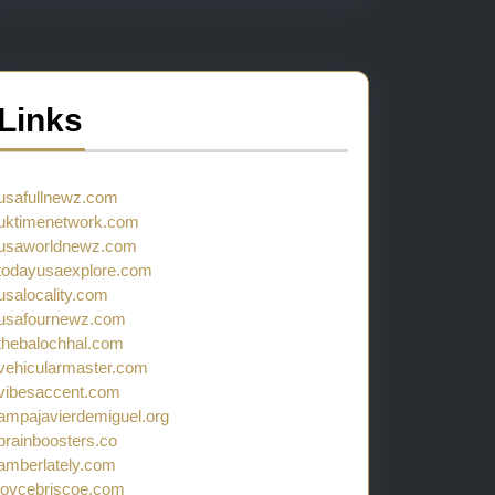
Links
usafullnewz.com
uktimenetwork.com
usaworldnewz.com
todayusaexplore.com
usalocality.com
usafournewz.com
thebalochhal.com
vehicularmaster.com
vibesaccent.com
ampajavierdemiguel.org
brainboosters.co
amberlately.com
joycebriscoe.com