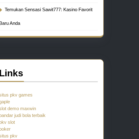
Temukan Sensasi Sawit777: Kasino Favorit
Baru Anda
Links
situs pkv games
gaple
slot demo maxwin
bandar judi bola terbaik
pkv slot
poker
situs pkv