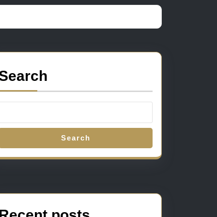
Search
Search
Recent posts