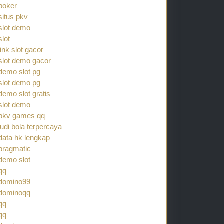
poker
situs pkv
slot demo
slot
link slot gacor
slot demo gacor
demo slot pg
slot demo pg
demo slot gratis
slot demo
pkv games qq
judi bola terpercaya
data hk lengkap
pragmatic
demo slot
qq
domino99
dominoqq
qq
qq