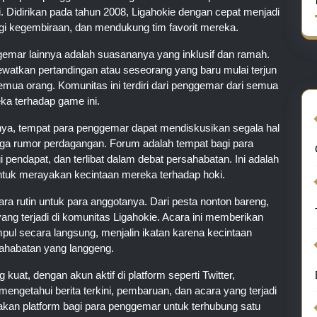
Didirikan pada tahun 2008, Ligahokie dengan cepat menjadi
gi kegembiraan, dan mendukung tim favorit mereka.
mar lainnya adalah suasananya yang inklusif dan ramah.
watkan pertandingan atau seseorang yang baru mulai terjun
semua orang. Komunitas ini terdiri dari penggemar dari semua
ka terhadap game ini.
ifnya, tempat para penggemar dapat mendiskusikan segala hal
ingga rumor perdagangan. Forum adalah tempat bagi para
pendapat, dan terlibat dalam debat persahabatan. Ini adalah
tuk merayakan kecintaan mereka terhadap hoki.
ra rutin untuk para anggotanya. Dari pesta nonton bareng,
ang terjadi di komunitas Ligahokie. Acara ini memberikan
l secara langsung, menjalin ikatan karena kecintaan
sahabatan yang langgeng.
kuat, dengan akun aktif di platform seperti Twitter,
ngetahui berita terkini, pembaruan, dan acara yang terjadi
kan platform bagi para penggemar untuk terhubung satu