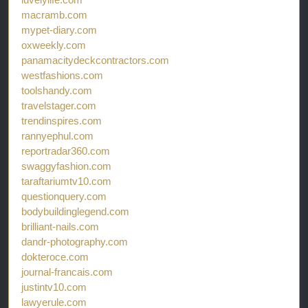
macramb.com
mypet-diary.com
oxweekly.com
panamacitydeckcontractors.com
westfashions.com
toolshandy.com
travelstager.com
trendinspires.com
rannyephul.com
reportradar360.com
swaggyfashion.com
taraftariumtv10.com
questionquery.com
bodybuildinglegend.com
brilliant-nails.com
dandr-photography.com
dokteroce.com
journal-francais.com
justintv10.com
lawyerule.com