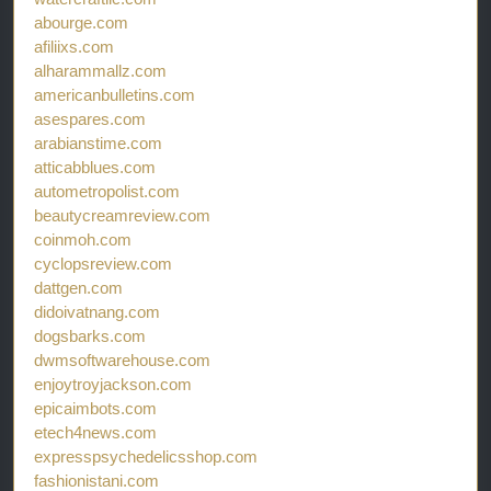
abourge.com
afiliixs.com
alharammallz.com
americanbulletins.com
asespares.com
arabianstime.com
atticabblues.com
autometropolist.com
beautycreamreview.com
coinmoh.com
cyclopsreview.com
dattgen.com
didoivatnang.com
dogsbarks.com
dwmsoftwarehouse.com
enjoytroyjackson.com
epicaimbots.com
etech4news.com
expresspsychedelicsshop.com
fashionistani.com