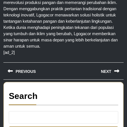
merevolusi produksi pangan dan memerangi perubahan iklim.
Dengan menggabungkan praktik pertanian tradisional dengan
teknologi inovatif, Lgogacor menawarkan solusi holistik untuk
tantangan ketahanan pangan dan keberlanjutan lingkungan.
Ketika dunia menghadapi peningkatan tekanan dari populasi
yang tumbuh dan iklim yang berubah, Lgogacor memberikan
sinar harapan untuk masa depan yang lebih berkelanjutan dan
aman untuk semua.
[ad_2]
Post
PREVIOUS
NEXT
navigation
Previous
Next
post:
post:
Search