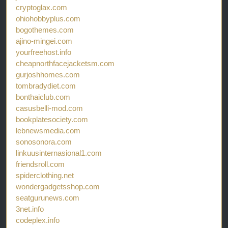
cryptoglax.com
ohiohobbyplus.com
bogothemes.com
ajino-mingei.com
yourfreehost.info
cheapnorthfacejacketsm.com
gurjoshhomes.com
tombradydiet.com
bonthaiclub.com
casusbelli-mod.com
bookplatesociety.com
lebnewsmedia.com
sonosonora.com
linkuusinternasional1.com
friendsroll.com
spiderclothing.net
wondergadgetsshop.com
seatgurunews.com
3net.info
codeplex.info