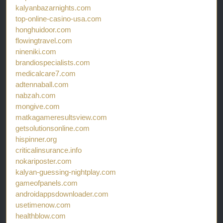
kalyanbazarnights.com
top-online-casino-usa.com
honghuidoor.com
flowingtravel.com
nineniki.com
brandiospecialists.com
medicalcare7.com
adtennaball.com
nabzah.com
mongive.com
matkagameresultsview.com
getsolutionsonline.com
hispinner.org
criticalinsurance.info
nokariposter.com
kalyan-guessing-nightplay.com
gameofpanels.com
androidappsdownloader.com
usetimenow.com
healthblow.com