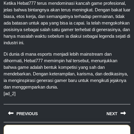
Ketika Hebat777 terus mendominasi kancah game profesional,
jelas bahwa bintangnya akan terus meningkat. Dengan bakat luar
biasa, etos kerja, dan semangatnya terhadap permainan, tidak
ada batasan untuk apa yang bisa ia capai. Ia telah mengokohkan
posisinya sebagai salah satu gamer terhebat di generasinya, dan
hanya masalah waktu sebelum ia diakui sebagai legenda sejati di
industri ini.
Di dunia di mana esports menjadi lebih mainstream dan
dihormati, Hebat777 memimpin hal tersebut, menunjukkan
bahwa game adalah bentuk kompetisi yang sah dan
mendebarkan. Dengan keterampilan, karisma, dan dedikasinya,
ia menginspirasi generasi gamer baru untuk mengikuti jejaknya
dan menggemparkan dunia.
[ad_2]
Post
PREVIOUS
NEXT
navigation
Previous
Next