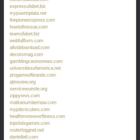
expressufabet.biz
mypuertoplata.net
thepioneerxpress.com
howtofixissue.com
teamufabet.biz
webfullform.com
allviddownload.com
decorsmag.com
gamblingcasinonews.com
universitiesofamerica.net
progameofbrands.com
qbreview.org
servicewueste.org
zippyrevs.com
matkanumbernow.com
myjobcirculars.com
healthmoreoverfitness.com
topslotxgames.com
routerloggnet.net
dantella6.com