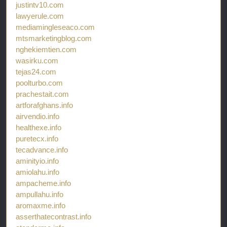
justintv10.com
lawyerule.com
mediamingleseaco.com
mtsmarketingblog.com
nghekiemtien.com
wasirku.com
tejas24.com
poolturbo.com
prachestait.com
artforafghans.info
airvendio.info
healthexe.info
puretecx.info
tecadvance.info
aminityio.info
amiolahu.info
ampacheme.info
ampullahu.info
aromaxme.info
asserthatecontrast.info