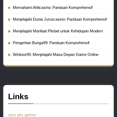
Memahami Ahlicasino: Panduan Komprehensif
Menjelajahi Dunia Juruscasino: Panduan Komprehensif
Menjelajahi Manfaat Plisbet untuk Kehidupan Modern
Pengertian Bunga99: Panduan Komprehensif
Winlose99: Menjelajahi Masa Depan Game Online
Links
situs pkv games