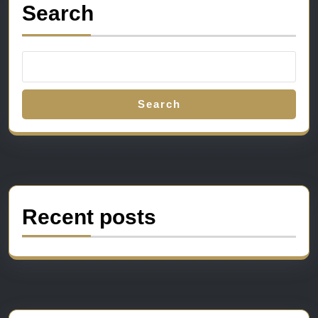
post:
post:
Search
Search
Recent posts