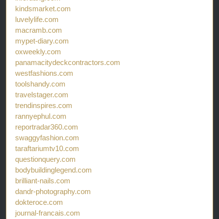
kindsmarket.com
luvelylife.com
macramb.com
mypet-diary.com
oxweekly.com
panamacitydeckcontractors.com
westfashions.com
toolshandy.com
travelstager.com
trendinspires.com
rannyephul.com
reportradar360.com
swaggyfashion.com
taraftariumtv10.com
questionquery.com
bodybuildinglegend.com
brilliant-nails.com
dandr-photography.com
dokteroce.com
journal-francais.com