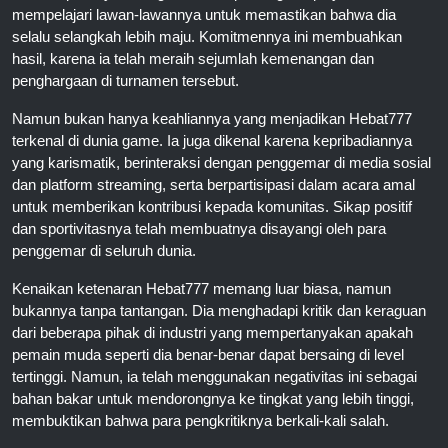
mempelajari lawan-lawannya untuk memastikan bahwa dia
selalu selangkah lebih maju. Komitmennya ini membuahkan
hasil, karena ia telah meraih sejumlah kemenangan dan
penghargaan di turnamen tersebut.
Namun bukan hanya keahliannya yang menjadikan Hebat777
terkenal di dunia game. Ia juga dikenal karena kepribadiannya
yang karismatik, berinteraksi dengan penggemar di media sosial
dan platform streaming, serta berpartisipasi dalam acara amal
untuk memberikan kontribusi kepada komunitas. Sikap positif
dan sportivitasnya telah membuatnya disayangi oleh para
penggemar di seluruh dunia.
Kenaikan ketenaran Hebat777 memang luar biasa, namun
bukannya tanpa tantangan. Dia menghadapi kritik dan keraguan
dari beberapa pihak di industri yang mempertanyakan apakah
pemain muda seperti dia benar-benar dapat bersaing di level
tertinggi. Namun, ia telah menggunakan negativitas ini sebagai
bahan bakar untuk mendorongnya ke tingkat yang lebih tinggi,
membuktikan bahwa para pengkritiknya berkali-kali salah.