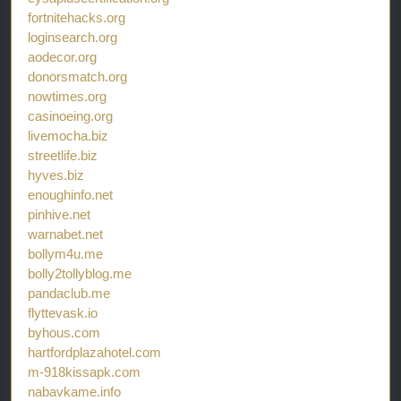
fortnitehacks.org
loginsearch.org
aodecor.org
donorsmatch.org
nowtimes.org
casinoeing.org
livemocha.biz
streetlife.biz
hyves.biz
enoughinfo.net
pinhive.net
warnabet.net
bollym4u.me
bolly2tollyblog.me
pandaclub.me
flyttevask.io
byhous.com
hartfordplazahotel.com
m-918kissapk.com
nabavkame.info