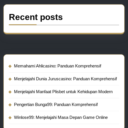
Recent posts
Memahami Ahlicasino: Panduan Komprehensif
Menjelajahi Dunia Juruscasino: Panduan Komprehensif
Menjelajahi Manfaat Plisbet untuk Kehidupan Modern
Pengertian Bunga99: Panduan Komprehensif
Winlose99: Menjelajahi Masa Depan Game Online