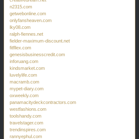
n2315.com
getwebonline.com
onlyfansheaven.com
lky08.com
ralph-fiennes.net
fielder-maximum-discount.net
fitfllex.com
genesisbusinesscredit.com
inforuang.com
kindsmarket.com
luvelylife.com
macramb.com
mypet-diary.com
oxweekly.com
panamacitydeckcontractors.com
westfashions.com
toolshandy.com
travelstager.com
trendinspires.com
rannyephul.com