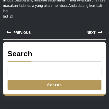
hingga Sate Ayam, restoran sederhana ini menawarkan cita rasa
masakan Indonesia yang akan membuat Anda datang kembali
lagi.
[ad_2]
Post
PREVIOUS
NEXT
navigation
Previous
Next
post:
post:
Search
Search