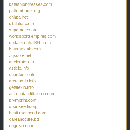
ksfashiondresses.com
patterntrader.org
cnhpa.net
sitalotus.com
supernotes.org
worldsportsempires.com
updatecentral360.com
katamastah.com
zqscore.net
aseleraio.info
asticio.info
egardenio.info
arxteamio.info
getalexio.info
accountaudittaxcon.com
prymprint.com
sportkeeda.org
besttimespend.com
careandcure.biz
cogniyo.com