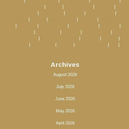
games
|
situs pkv games
|
daftar menuqq
|
daftar murniqq
|
daftar hematqq
|
situs qq
|
bandarqq login
|
bandarqq
|
poker online
|
poker online
|
situs pkv
|
bandarqq login
|
bandarqq
|
situs qq
|
pkv games qq
|
situs pkv
|
pkv games
qq
|
dominoqq
|
pkv games qq
|
bandarqq login
|
bandarqq
|
situs qq
|
poker online
|
situs pkv
|
pkv games qq
|
sbobet88 login
|
link alternatif sbobet
|
sbobet88
|
judi bola
|
situs pkv
|
poker online
|
situs qq
|
situs pkv games
|
pkv
|
bandarqq pkv
Archives
August 2026
July 2026
June 2026
May 2026
April 2026