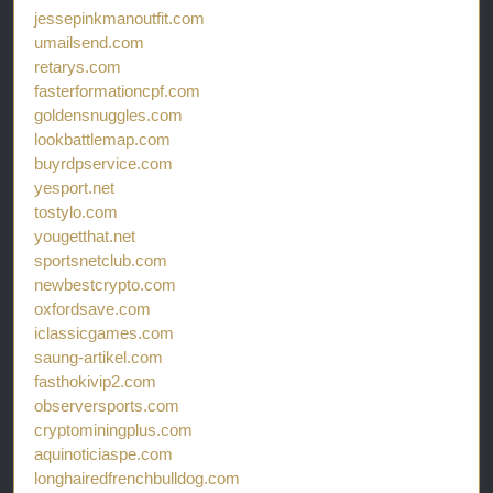
jessepinkmanoutfit.com
umailsend.com
retarys.com
fasterformationcpf.com
goldensnuggles.com
lookbattlemap.com
buyrdpservice.com
yesport.net
tostylo.com
yougetthat.net
sportsnetclub.com
newbestcrypto.com
oxfordsave.com
iclassicgames.com
saung-artikel.com
fasthokivip2.com
observersports.com
cryptominingplus.com
aquinoticiaspe.com
longhairedfrenchbulldog.com