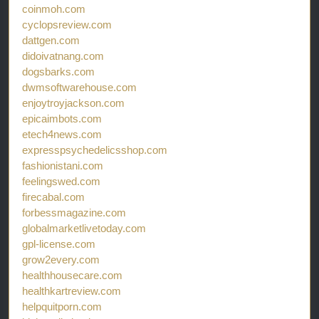
coinmoh.com
cyclopsreview.com
dattgen.com
didoivatnang.com
dogsbarks.com
dwmsoftwarehouse.com
enjoytroyjackson.com
epicaimbots.com
etech4news.com
expresspsychedelicsshop.com
fashionistani.com
feelingswed.com
firecabal.com
forbessmagazine.com
globalmarketlivetoday.com
gpl-license.com
grow2every.com
healthhousecare.com
healthkartreview.com
helpquitporn.com