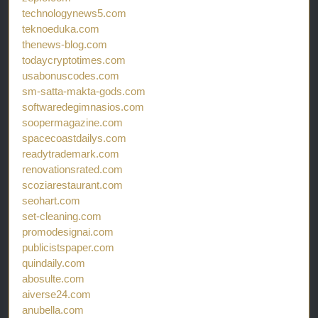
technologynews5.com
teknoeduka.com
thenews-blog.com
todaycryptotimes.com
usabonuscodes.com
sm-satta-makta-gods.com
softwaredegimnasios.com
soopermagazine.com
spacecoastdailys.com
readytrademark.com
renovationsrated.com
scoziarestaurant.com
seohart.com
set-cleaning.com
promodesignai.com
publicistspaper.com
quindaily.com
abosulte.com
aiverse24.com
anubella.com