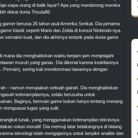
api siapa orang di balik layar? Apa yang mendorong mereka
ebih dekat dunia Trisula88.
g gamer berusia 26 tahun asal Amerika Serikat. Dia pertama
ame klasik seperti Mario dan Zelda di konsol Nintendo-nya.
e semakin kuat, dan dia akhirnya tertarik pada dunia game
, di mana dia menghabiskan waktu berjam-jam menjelajahi
 melawan musuh yang ganas. Dia dikenal karena keahliannya
s. Pemain), sering kali mendominasi lawannya dengan
rah – namun merupakan sebuah gairah. Dia menghabiskan
engasah keterampilannya, selalu berusaha untuk
mainan. Baginya, bermain game bukan hanya tentang menang
m menguasai tugas yang sulit.
 perangkat lunak, yang menggunakan keterampilan teknisnya
n solusi inovatif. Dia memuji latar belakangnya di bidang
ena teknologi telah mengajarinya untuk berpikir analitis dan