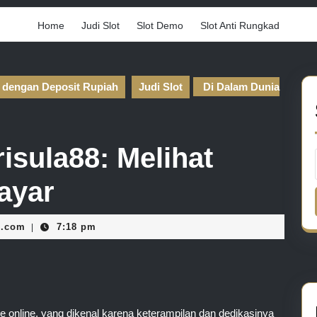
Home
Judi Slot
Slot Demo
Slot Anti Rungkad
0 dengan Deposit Rupiah
Judi Slot
Di Dalam Dunia
isula88: Melihat
ayar
admin@grofashion.com
n.com
7:18 pm
|
e online, yang dikenal karena keterampilan dan dedikasinya