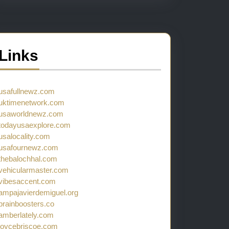
Links
usafullnewz.com
uktimenetwork.com
usaworldnewz.com
todayusaexplore.com
usalocality.com
usafournewz.com
thebalochhal.com
vehicularmaster.com
vibesaccent.com
ampajavierdemiguel.org
brainboosters.co
amberlately.com
joycebriscoe.com