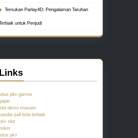
Temukan Parlay4D: Pengalaman Taruhan
Terbaik untuk Penjudi
Links
situs pkv games
gaple
slot demo maxwin
bandar judi bola terbaik
pkv slot
poker
situs pkv