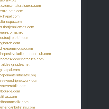
elibrary.biz
eczema-naturalcures.com
astro-bath.com
aghapal.com
altu-expo.com
authorjennijames.com
viajearoma.net
tsutsuji-parkin.com
agharab.com
cheapammousa.com
thepositiveladiessoccerclub.com
recetasdecocinafaciles.com
naildesignsidea.net
greatpai.com
paperlanterntheatre.org
freeworshipnetwork.com
watercraftllc.com
abourge.com
afiliixs.com
alharammallz.com
americanbulletins.com