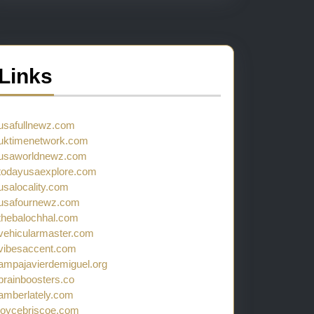
Links
usafullnewz.com
uktimenetwork.com
usaworldnewz.com
todayusaexplore.com
usalocality.com
usafournewz.com
thebalochhal.com
vehicularmaster.com
vibesaccent.com
ampajavierdemiguel.org
brainboosters.co
amberlately.com
joycebriscoe.com