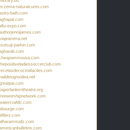
elibrary.biz
eczema-naturalcures.com
astro-bath.com
aghapal.com
altu-expo.com
authorjennijames.com
viajearoma.net
tsutsuji-parkin.com
agharab.com
cheapammousa.com
thepositiveladiessoccerclub.com
recetasdecocinafaciles.com
naildesignsidea.net
greatpai.com
paperlanterntheatre.org
freeworshipnetwork.com
watercraftllc.com
abourge.com
afiliixs.com
alharammallz.com
americanbulletins.com