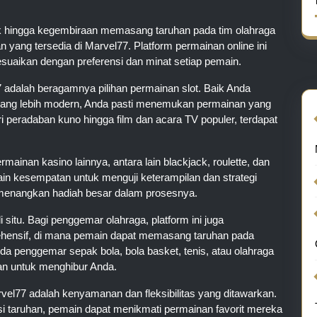
ik hingga kegembiraan memasang taruhan pada tim olahraga
n yang tersedia di Marvel77. Platform permainan online ini
suaikan dengan preferensi dan minat setiap pemain.
7 adalah beragamnya pilihan permainan slot. Baik Anda
o yang lebih modern, Anda pasti menemukan permainan yang
 peradaban kuno hingga film dan acara TV populer, terdapat
mainan kasino lainnya, antara lain blackjack, roulette, dan
ain kesempatan untuk menguji keterampilan dan strategi
enangkan hadiah besar dalam prosesnya.
 situ. Bagi penggemar olahraga, platform ini juga
hensif, di mana pemain dapat memasang taruhan pada
nda penggemar sepak bola, bola basket, tenis, atau olahraga
an untuk menghibur Anda.
el77 adalah kenyamanan dan fleksibilitas yang ditawarkan.
 taruhan, pemain dapat menikmati permainan favorit mereka