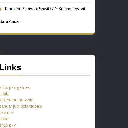
Temukan Sensasi Sawit777: Kasino Favorit
Baru Anda
Links
situs pkv games
gaple
slot demo maxwin
bandar judi bola terbaik
pkv slot
poker
situs pkv