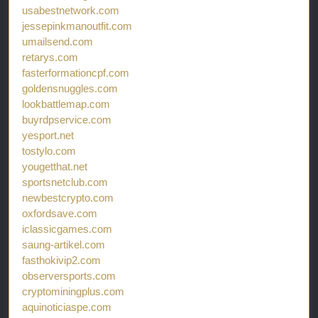
usabestnetwork.com
jessepinkmanoutfit.com
umailsend.com
retarys.com
fasterformationcpf.com
goldensnuggles.com
lookbattlemap.com
buyrdpservice.com
yesport.net
tostylo.com
yougetthat.net
sportsnetclub.com
newbestcrypto.com
oxfordsave.com
iclassicgames.com
saung-artikel.com
fasthokivip2.com
observersports.com
cryptominingplus.com
aquinoticiaspe.com