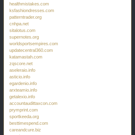
healthmistakes.com
ksfashiondresses.com
patterntrader.org
cnhpa.net
sitalotus.com
supernotes.org
worldsportsempires.com
updatecentral360.com
katamastah.com
zqscore.net
aseleraio.info
asticio.info
egardenio.info
arxteamio.info
getalexio.info
accountaudittaxcon.com
prymprint.com
sportkeeda.org
besttimespend.com
careandcure.biz